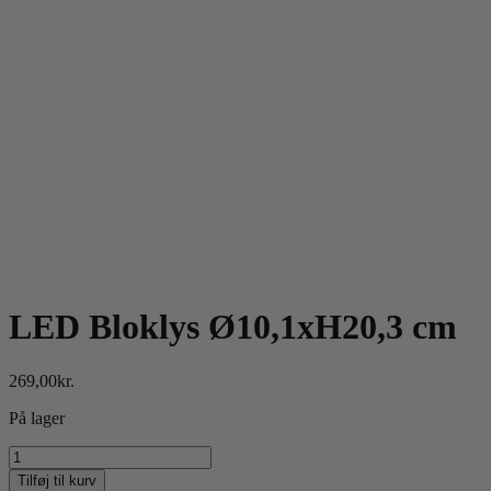
LED Bloklys Ø10,1xH20,3 cm
269,00
kr.
På lager
LED
Bloklys
Tilføj til kurv