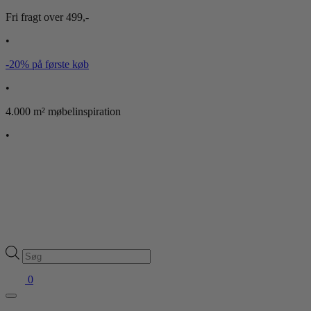
Fri fragt over 499,-
•
-20% på første køb
•
4.000 m² møbelinspiration
•
Products
search
0