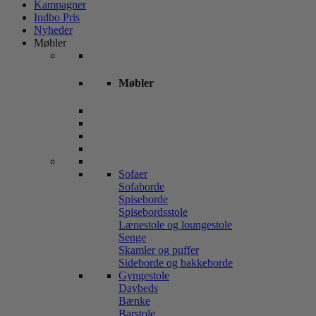
Kampagner
Indbo Pris
Nyheder
Møbler
Møbler
Sofaer
Sofaborde
Spiseborde
Spisebordsstole
Lænestole og loungestole
Senge
Skamler og puffer
Sideborde og bakkeborde
Gyngestole
Daybeds
Bænke
Barstole