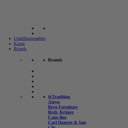
Udstillingsmøbler
Kunst
Brands
Brands
&Tradition
Aiayu
Berg Furniture
Brdr. Krüger
Cane-line
Carl Hansen & Søn
Clic