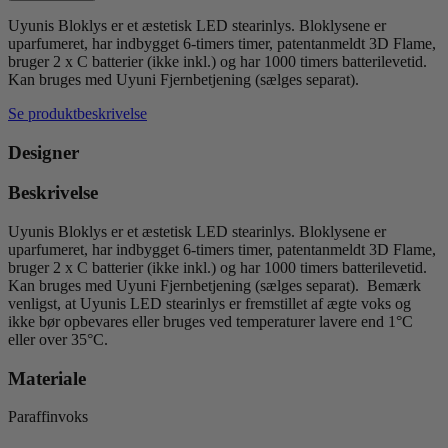
Ø10,1xH20,3
cm
Uyunis Bloklys er et æstetisk LED stearinlys. Bloklysene er
antal
uparfumeret, har indbygget 6-timers timer, patentanmeldt 3D Flame,
bruger 2 x C batterier (ikke inkl.) og har 1000 timers batterilevetid.
Kan bruges med Uyuni Fjernbetjening (sælges separat).
Se produktbeskrivelse
Designer
Beskrivelse
Uyunis Bloklys er et æstetisk LED stearinlys. Bloklysene er
uparfumeret, har indbygget 6-timers timer, patentanmeldt 3D Flame,
bruger 2 x C batterier (ikke inkl.) og har 1000 timers batterilevetid.
Kan bruges med Uyuni Fjernbetjening (sælges separat). Bemærk
venligst, at Uyunis LED stearinlys er fremstillet af ægte voks og
ikke bør opbevares eller bruges ved temperaturer lavere end 1°C
eller over 35°C.
Materiale
Paraffinvoks