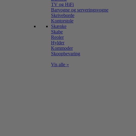
TV og HiFi
Barvogne og serveringsvogne
Skriveborde
Kontorstole
Skænke
Skabe
Reoler
Hylder
Kommoder
Skoopbevaring
Vis alle »