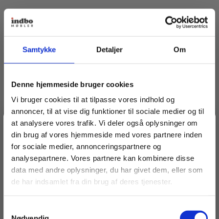
Samtykke
Detaljer
Om
Denne hjemmeside bruger cookies
Vi bruger cookies til at tilpasse vores indhold og
annoncer, til at vise dig funktioner til sociale medier og til
at analysere vores trafik. Vi deler også oplysninger om
Spar 20% på dit første køb
din brug af vores hjemmeside med vores partnere inden
for sociale medier, annonceringspartnere og
analysepartnere. Vores partnere kan kombinere disse
Bliv medlem af Indbo Møblers kundeklub!
data med andre oplysninger, du har givet dem, eller som
Få
20% rabat på dit første køb
og modtag vores
de har indsamlet fra din brug af deres tjenester.
nyhedsbrev med tilbud, nyheder, inspiration og
invitationer til eksklusive events.
Samtykkevalg
Læs betingelser
her
.
Nødvendig