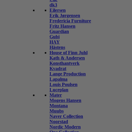
dk3
Eilersen
Erik Jørgensen
Fredericia Furniture
Fritz Hansen
Guardian
Gubi
HAY
Hästens
House of Finn Juhl
Kath & Andersen
Konsthantverk
Kvadrat
Lange Production
Lapalma
Louis Poulsen
Luceplan
Mater
Mogens Hansen
Montana
Muubs
Naver Collection
Noorstad
Nordic Modern