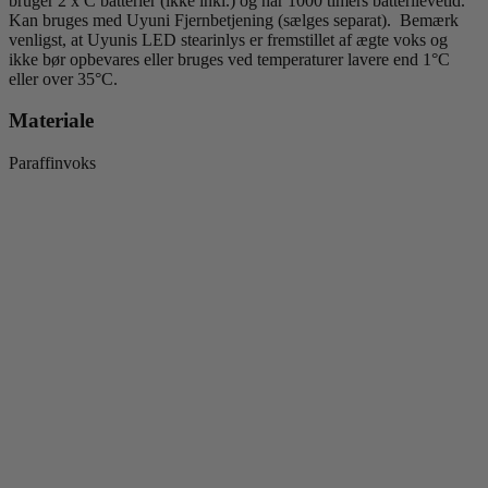
bruger 2 x C batterier (ikke inkl.) og har 1000 timers batterilevetid.
Kan bruges med Uyuni Fjernbetjening (sælges separat). Bemærk
venligst, at Uyunis LED stearinlys er fremstillet af ægte voks og
ikke bør opbevares eller bruges ved temperaturer lavere end 1°C
eller over 35°C.
Materiale
Paraffinvoks