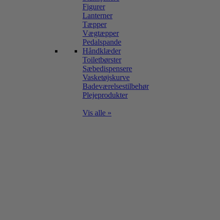
Figurer
Lanterner
Tæpper
Vægtæpper
Pedalspande
Håndklæder
Toiletbørster
Sæbedispensere
Vasketøjskurve
Badeværelsestilbehør
Plejeprodukter
Vis alle »