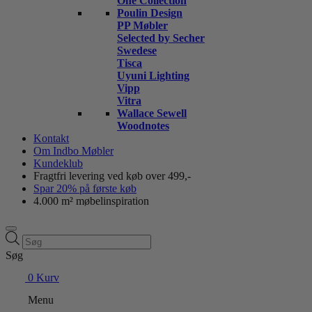
One Collection
Poulin Design
PP Møbler
Selected by Secher
Swedese
Tisca
Uyuni Lighting
Vipp
Vitra
Wallace Sewell
Woodnotes
Kontakt
Om Indbo Møbler
Kundeklub
Fragtfri levering ved køb over 499,-
Spar 20% på første køb
4.000 m² møbelinspiration
Products
search
Søg
0
Kurv
Menu