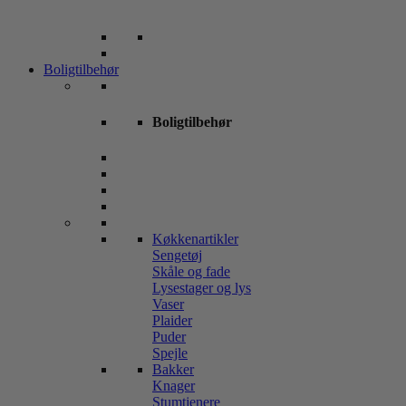
Boligtilbehør
Boligtilbehør
Køkkenartikler
Sengetøj
Skåle og fade
Lysestager og lys
Vaser
Plaider
Puder
Spejle
Bakker
Knager
Stumtjenere