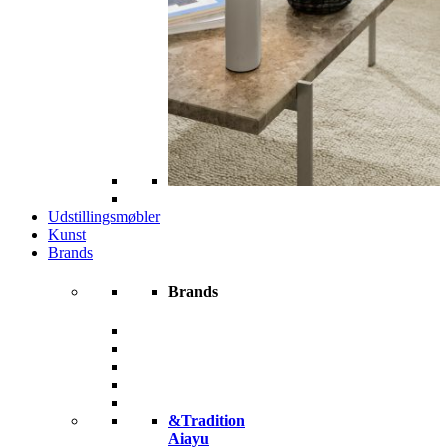
Udstillingsmøbler
Kunst
Brands
Brands
&Tradition
Aiayu