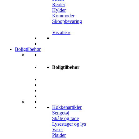
Reoler
Hylder
Kommoder
Skoopbevaring
Vis alle »
Boligtilbehør
Boligtilbehør
Køkkenartikler
Sengetøj
Skåle og fade
Lysestager og lys
Vaser
Plaider