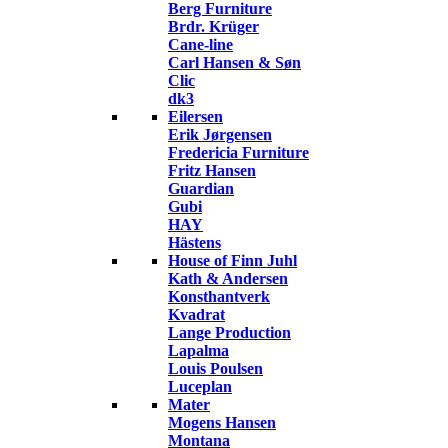
Berg Furniture
Brdr. Krüger
Cane-line
Carl Hansen & Søn
Clic
dk3
Eilersen
Erik Jørgensen
Fredericia Furniture
Fritz Hansen
Guardian
Gubi
HAY
Hästens
House of Finn Juhl
Kath & Andersen
Konsthantverk
Kvadrat
Lange Production
Lapalma
Louis Poulsen
Luceplan
Mater
Mogens Hansen
Montana