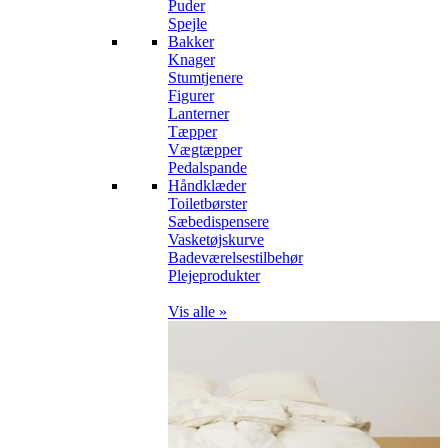
Puder
Spejle
Bakker
Knager
Stumtjenere
Figurer
Lanterner
Tæpper
Vægtæpper
Pedalspande
Håndklæder
Toiletbørster
Sæbedispensere
Vasketøjskurve
Badeværelsestilbehør
Plejeprodukter
Vis alle »