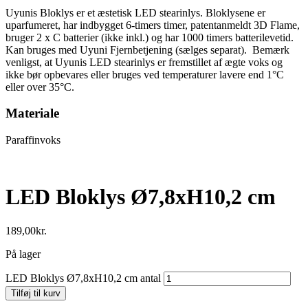
Uyunis Bloklys er et æstetisk LED stearinlys. Bloklysene er
uparfumeret, har indbygget 6-timers timer, patentanmeldt 3D Flame,
bruger 2 x C batterier (ikke inkl.) og har 1000 timers batterilevetid.
Kan bruges med Uyuni Fjernbetjening (sælges separat). Bemærk
venligst, at Uyunis LED stearinlys er fremstillet af ægte voks og
ikke bør opbevares eller bruges ved temperaturer lavere end 1°C
eller over 35°C.
Materiale
Paraffinvoks
LED Bloklys Ø7,8xH10,2 cm
189,00
kr.
På lager
LED Bloklys Ø7,8xH10,2 cm antal
Tilføj til kurv