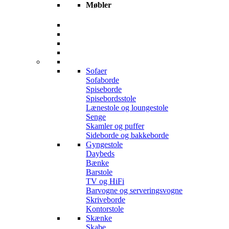
Møbler
Sofaer
Sofaborde
Spiseborde
Spisebordsstole
Lænestole og loungestole
Senge
Skamler og puffer
Sideborde og bakkeborde
Gyngestole
Daybeds
Bænke
Barstole
TV og HiFi
Barvogne og serveringsvogne
Skriveborde
Kontorstole
Skænke
Skabe