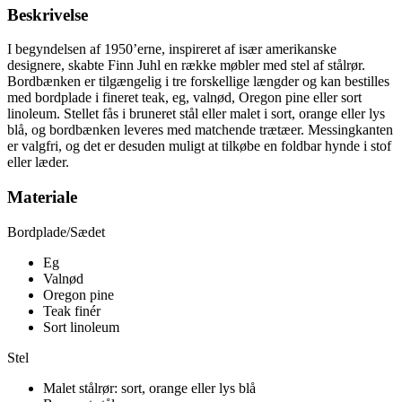
Beskrivelse
I begyndelsen af 1950’erne, inspireret af især amerikanske
designere, skabte Finn Juhl en række møbler med stel af stålrør.
Bordbænken er tilgængelig i tre forskellige længder og kan bestilles
med bordplade i fineret teak, eg, valnød, Oregon pine eller sort
linoleum. Stellet fås i bruneret stål eller malet i sort, orange eller lys
blå, og bordbænken leveres med matchende trætæer. Messingkanten
er valgfri, og det er desuden muligt at tilkøbe en foldbar hynde i stof
eller læder.
Materiale
Bordplade/Sædet
Eg
Valnød
Oregon pine
Teak finér
Sort linoleum
Stel
Malet stålrør: sort, orange eller lys blå