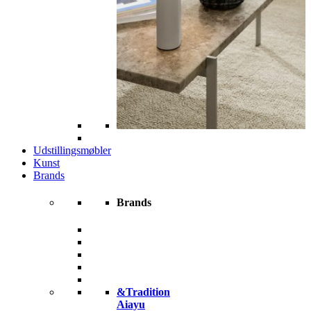
Udstillingsmøbler
Kunst
Brands
Brands
&Tradition
Aiayu