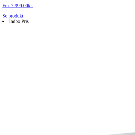
Fra
7.999,00
kr.
Dette
Se produkt
vare
Indbo Pris
har
flere
varianter.
Mulighederne
kan
vælges
på
varesiden