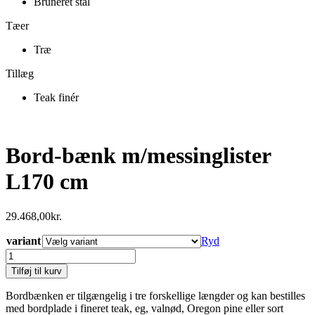
Bruneret stål
Tæer
Træ
Tillæg
Teak finér
Bord-bænk m/messinglister
L170 cm
29.468,00
kr.
variant
Ryd
Bord-
bænk
Tilføj til kurv
m/messinglister
L170
Bordbænken er tilgængelig i tre forskellige længder og kan bestilles
cm
med bordplade i fineret teak, eg, valnød, Oregon pine eller sort