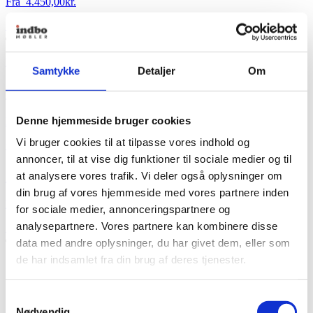
Fra
4.450,00
kr.
Dette
Se produkt
vare
har
House of Finn Juhl
flere
Samtykke
Detaljer
Om
varianter.
Mulighederne
Cocktailbænk
kan
vælges
Denne hjemmeside bruger cookies
Fra
41.078,00
kr.
på
varesiden
Vi bruger cookies til at tilpasse vores indhold og
+ Flere varianter
annoncer, til at vise dig funktioner til sociale medier og til
Cocktailbænk
at analysere vores trafik. Vi deler også oplysninger om
din brug af vores hjemmeside med vores partnere inden
Fra
41.078,00
kr.
for sociale medier, annonceringspartnere og
analysepartnere. Vores partnere kan kombinere disse
Dette
Se produkt
vare
data med andre oplysninger, du har givet dem, eller som
har
de har indsamlet fra din brug af deres tjenester.
flere
varianter.
Mulighederne
Samtykkevalg
kan
Nødvendig