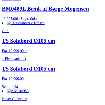
på
varesiden
BM0489L Bænk af Børge Mogensen
12.095,00
kr.
Se produkt
Gubi
TS Sofabord Ø105 cm
Fra
12.999,00
kr.
+ Flere varianter
TS Sofabord Ø105 cm
Fra
12.999,00
kr.
Dette
Se produkt
vare
har
Naver Collection
flere
varianter.