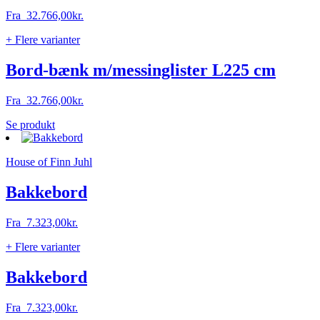
Fra
32.766,00
kr.
+ Flere varianter
Bord-bænk m/messinglister L225 cm
Fra
32.766,00
kr.
Dette
Se produkt
vare
har
House of Finn Juhl
flere
varianter.
Mulighederne
Bakkebord
kan
vælges
Fra
7.323,00
kr.
på
varesiden
+ Flere varianter
Bakkebord
Fra
7.323,00
kr.