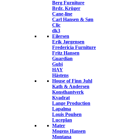
Berg Furniture
Brdr. Krüger
Cane-line
Carl Hansen & Søn
Clic
dk3
Eilersen
Erik Jørgensen
Fredericia Furniture
Fritz Hansen
Guardian
Gubi
HAY
Hästens
House of Finn Juhl
Kath & Andersen
Konsthantverk
Kvadrat
Lange Production
Lapalma
Louis Poulsen
Luceplan
Mater
Mogens Hansen
Montana