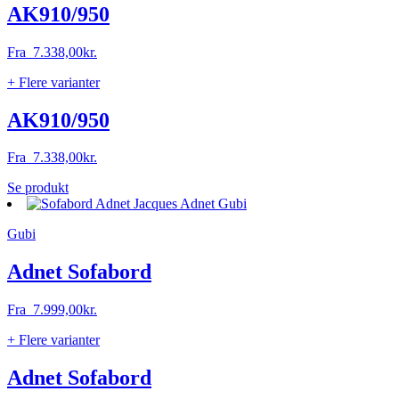
Mulighederne
AK910/950
kan
vælges
Fra
7.338,00
kr.
på
varesiden
+ Flere varianter
AK910/950
Fra
7.338,00
kr.
Dette
Se produkt
vare
har
Gubi
flere
varianter.
Mulighederne
Adnet Sofabord
kan
vælges
Fra
7.999,00
kr.
på
varesiden
+ Flere varianter
Adnet Sofabord