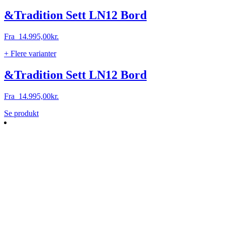
&Tradition Sett LN12 Bord
Fra
14.995,00
kr.
+ Flere varianter
&Tradition Sett LN12 Bord
Fra
14.995,00
kr.
Dette
Se produkt
vare
har
flere
varianter.
Mulighederne
kan
vælges
på
varesiden