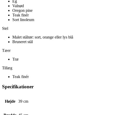
Eg
Valnød
Oregon pine
Teak finér
Sort linoleum
Stel
Malet stålrør: sort, orange eller lys blå
Bruneret stål
Tæer
Træ
Tillæg
Teak finér
Specifikationer
Højde
39 cm