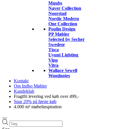
Muubs
Naver Collection
Noorstad
Nordic Modern
One Collection
Poulin Design
PP Møbler
Selected by Secher
Swedese
Tisca
Uyuni Lighting
Vipp
Vitra
Wallace Sewell
Woodnotes
Kontakt
Om Indbo Møbler
Kundeklub
Fragtfri levering ved køb over 499,-
Spar 20% på første køb
4.000 m² møbelinspiration
Products
search