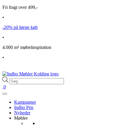
Fri fragt over 499,-
•
-20% på første køb
•
4.000 m² møbelinspiration
•
Products
search
0
Kampagner
Indbo Pris
Nyheder
Møbler