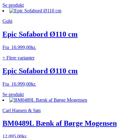
Dette
Se produkt
vare
har
Gubi
flere
varianter.
Mulighederne
Epic Sofabord Ø110 cm
kan
vælges
Fra
16.999,00
kr.
på
varesiden
+ Flere varianter
Epic Sofabord Ø110 cm
Fra
16.999,00
kr.
Dette
Se produkt
vare
har
Carl Hansen & Søn
flere
varianter.
Mulighederne
BM0489L Bænk af Børge Mogensen
kan
vælges
12.095,00
kr.