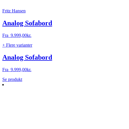
Fritz Hansen
Analog Sofabord
Fra
9.999,00
kr.
+ Flere varianter
Analog Sofabord
Fra
9.999,00
kr.
Dette
Se produkt
vare
har
flere
varianter.
Mulighederne
kan
vælges
på
varesiden