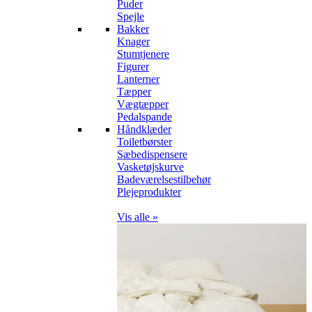
Puder
Spejle
Bakker
Knager
Stumtjenere
Figurer
Lanterner
Tæpper
Vægtæpper
Pedalspande
Håndklæder
Toiletbørster
Sæbedispensere
Vasketøjskurve
Badeværelsestilbehør
Plejeprodukter
Vis alle »