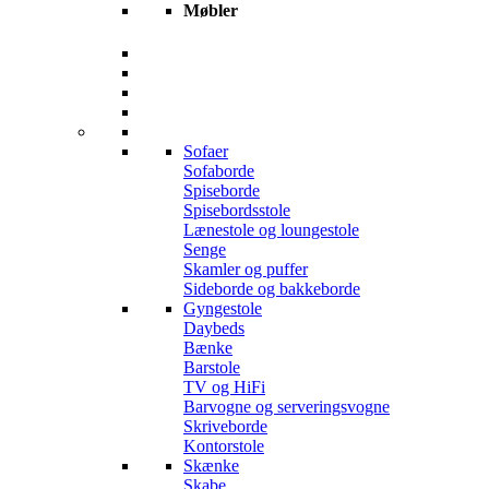
Møbler
Sofaer
Sofaborde
Spiseborde
Spisebordsstole
Lænestole og loungestole
Senge
Skamler og puffer
Sideborde og bakkeborde
Gyngestole
Daybeds
Bænke
Barstole
TV og HiFi
Barvogne og serveringsvogne
Skriveborde
Kontorstole
Skænke
Skabe