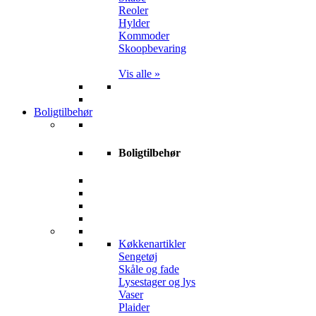
Reoler
Hylder
Kommoder
Skoopbevaring
Vis alle »
Boligtilbehør
Boligtilbehør
Køkkenartikler
Sengetøj
Skåle og fade
Lysestager og lys
Vaser
Plaider