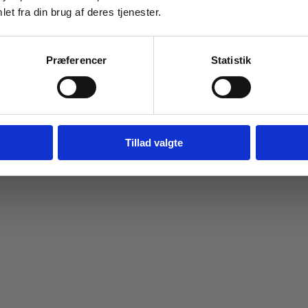
et fra din brug af deres tjenester.
Navn
Email
Præferencer
Statistik
Tilmeld dig
Jeg springer over
Tillad valgte