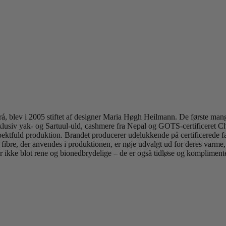
rá, blev i 2005 stiftet af designer Maria Høgh Heilmann. De første man
ksklusiv yak- og Sartuul-uld, cashmere fra Nepal og GOTS-certificeret C
pektfuld produktion. Brandet producerer udelukkende på certificerede 
e fibre, der anvendes i produktionen, er nøje udvalgt ud for deres varm
 er ikke blot rene og bionedbrydelige – de er også tidløse og kompliment