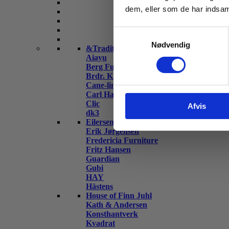
dem, eller som de har indsaml
Samtykkevalg
Nødvendig
&Tradition
Aiayu
Berg Furniture
Brdr. Krüger
Cane-line
Carl Hansen & Søn
Clic
Afvis
dk3
Eilersen
Erik Jørgensen
Fredericia Furniture
Fritz Hansen
Guardian
Gubi
HAY
Hästens
House of Finn Juhl
Kath & Andersen
Konsthantverk
Kvadrat