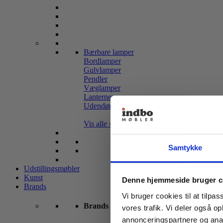
Bærbare lamper
Bordlamper
Gulvlamper
Pendler
Væglamper
Lanterner
Udendørslamper
Vis alle »
Samtykke
Udstillingsmøbler
Kunst
Denne hjemmeside bruger c
Brands
Vi bruger cookies til at tilpas
Brands
vores trafik. Vi deler også 
annonceringspartnere og anal