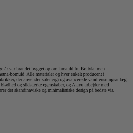
ge år var brandet bygget op om lamauld fra Bolivia, men
hetna-bomuld. Alle materialer og hver enkelt producent i
fabrikker, der anvender solenergi og avancerede vandrensningsanlæg,
e, blødhed og slidstærke egenskaber, og Aiayu arbejder med
erer det skandinaviske og minimalistiske design på bedste vis.