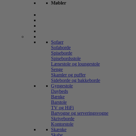
Møbler
Sofaer
Sofaborde
Spiseborde
Spisebordsstole
Lænestole og loungestole
Senge
Skamler og puffer
Sideborde og bakkeborde
Gyngestole
Daybeds
Bænke
Barstole
TV og HiFi
Barvogne og serveringsvogne
Skriveborde
Kontorstole
Skænke
Skabe