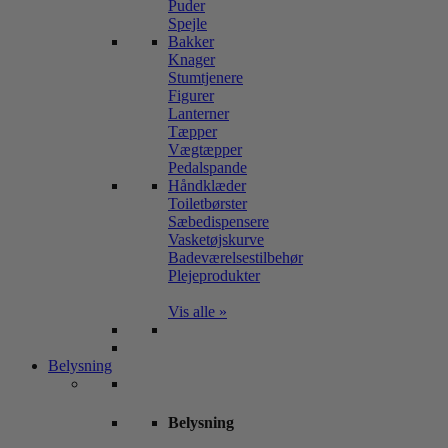
Puder
Spejle
Bakker
Knager
Stumtjenere
Figurer
Lanterner
Tæpper
Vægtæpper
Pedalspande
Håndklæder
Toiletbørster
Sæbedispensere
Vasketøjskurve
Badeværelsestilbehør
Plejeprodukter
Vis alle »
Belysning
Belysning