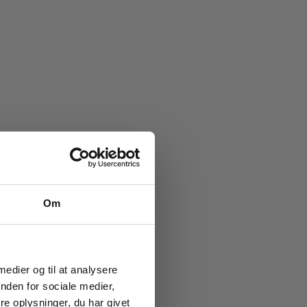
e køb
Om
ub!
g vores
ion og
 medier og til at analysere
nden for sociale medier,
e oplysninger, du har givet