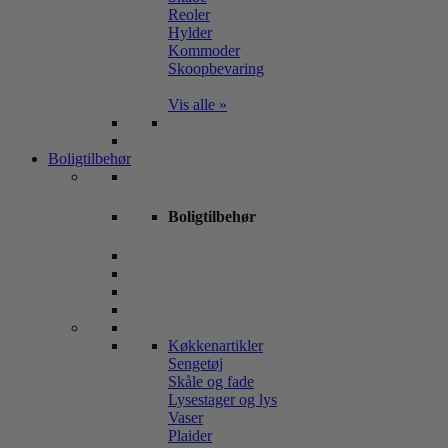
Reoler
Hylder
Kommoder
Skoopbevaring
Vis alle »
Boligtilbehør
Boligtilbehør
Køkkenartikler
Sengetøj
Skåle og fade
Lysestager og lys
Vaser
Plaider