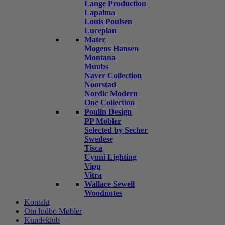
Lange Production
Lapalma
Louis Poulsen
Luceplan
Mater
Mogens Hansen
Montana
Muubs
Naver Collection
Noorstad
Nordic Modern
One Collection
Poulin Design
PP Møbler
Selected by Secher
Swedese
Tisca
Uyuni Lighting
Vipp
Vitra
Wallace Sewell
Woodnotes
Kontakt
Om Indbo Møbler
Kundeklub