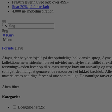
Fragtfri levering ved køb over 499,-
Spar 20% på første køb
4.000 m² møbelinspiration
Products
search
Søg
0
Kurv
Menu
Forside
aiayu
Aiayu, der betyder ”sjæl” på det oprindelige bolivianske sprog, Ayma
kollektionerne er sidenhen blevet udvidet med styles fremstillet af e
forsyningskæden lever op til Aiayus strenge krav om ansvarlig og res
som gør det muligt at genanvende ressourcer i et lukket kredsløb. All
materialernes naturlige farver så ofte som muligt. De naturlige farver
Åben filter
Kategorier
Boligtilbehør
(25)