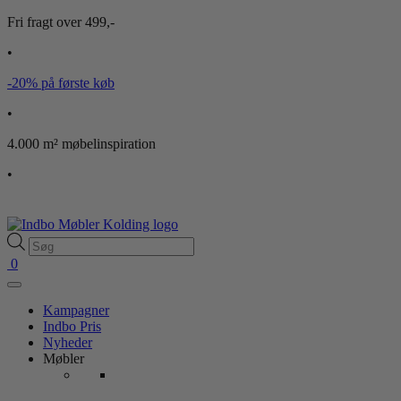
Fri fragt over 499,-
•
-20% på første køb
•
4.000 m² møbelinspiration
•
Products
search
0
Kampagner
Indbo Pris
Nyheder
Møbler