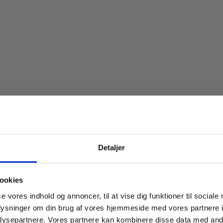
Spar 20% på dit først
Detaljer
Bliv medlem af Indbo Møblers kundekl
Få
20% rabat på dit første køb
og modta
ookies
nyhedsbrev med tilbud, nyheder, inspirat
se vores indhold og annoncer, til at vise dig funktioner til sociale
invitationer til eksklusive events.
oplysninger om din brug af vores hjemmeside med vores partnere i
Læs betingelser
her
.
ysepartnere. Vores partnere kan kombinere disse data med andr