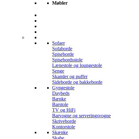
Møbler
Sofaer
Sofaborde
Spiseborde
Spisebordsstole
Lænestole og loungestole
Senge
Skamler og puffer
Sideborde og bakkeborde
Gyngestole
Daybeds
Bænke
Barstole
TV og HiFi
Barvogne og serveringsvogne
Skriveborde
Kontorstole
Skænke
Skabe