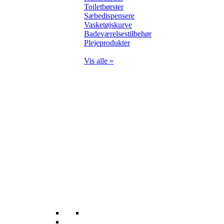
Toiletbørster
Sæbedispensere
Vasketøjskurve
Badeværelsestilbehør
Plejeprodukter
Vis alle »