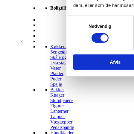
dem, eller som de har indsaml
Boligtilbehør
Samtykkevalg
Nødvendig
Køkkenartikler
Sengetøj
Skåle og fade
Afvis
Lysestager og lys
Vaser
Plaider
Puder
Spejle
Bakker
Knager
Stumtjenere
Figurer
Lanterner
Tæpper
Vægtæpper
Pedalspande
Håndklæder