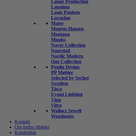
Lange Production
Lapalma
Louis Poulsen
Luceplan
Mater
Mogens Hansen
Montana
Muubs
Naver Collection
Noorstad
Nordic Modern
One Collection
Poulin Design
PP Møbler
Selected by Secher
Swedese
Tisca
Uyuni Lighting
Vipp
Vitra
Wallace Sewell
Woodnotes
Kontakt
Om Indbo Møbler
Kundeklub