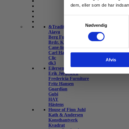
dem, eller som de har indsaml
Samtykkevalg
Nødvendig
&Tradition
Aiayu
Berg Furniture
Brdr. Krüger
Cane-line
Carl Hansen & Søn
Clic
Afvis
dk3
Eilersen
Erik Jørgensen
Fredericia Furniture
Fritz Hansen
Guardian
Gubi
HAY
Hästens
House of Finn Juhl
Kath & Andersen
Konsthantverk
Kvadrat