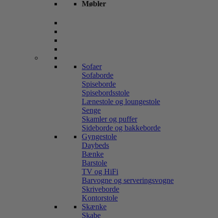
Møbler
Sofaer
Sofaborde
Spiseborde
Spisebordsstole
Lænestole og loungestole
Senge
Skamler og puffer
Sideborde og bakkeborde
Gyngestole
Daybeds
Bænke
Barstole
TV og HiFi
Barvogne og serveringsvogne
Skriveborde
Kontorstole
Skænke
Skabe