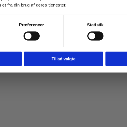
et fra din brug af deres tjenester.
Navn
Email
Præferencer
Statistik
Tilmeld dig
Jeg springer over
Tillad valgte