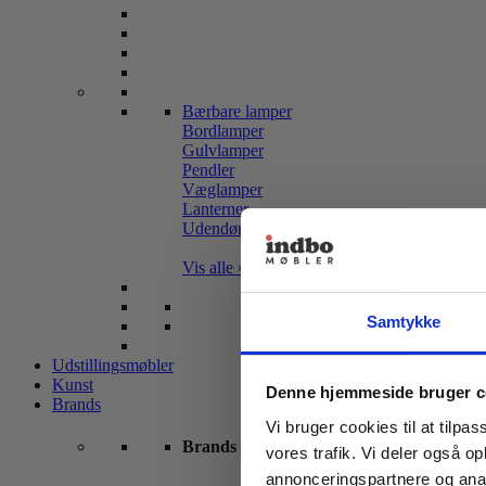
Bærbare lamper
Bordlamper
Gulvlamper
Pendler
Væglamper
Lanterner
Udendørslamper
Vis alle »
Samtykke
Udstillingsmøbler
Kunst
Denne hjemmeside bruger c
Brands
Vi bruger cookies til at tilpas
Brands
vores trafik. Vi deler også 
annonceringspartnere og anal