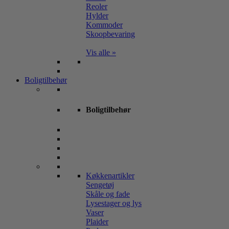
Reoler
Hylder
Kommoder
Skoopbevaring
Vis alle »
Boligtilbehør
Boligtilbehør
Køkkenartikler
Sengetøj
Skåle og fade
Lysestager og lys
Vaser
Plaider