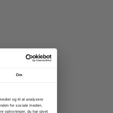
e køb
Om
ub!
g vores
ion og
 medier og til at analysere
nden for sociale medier,
e oplysninger, du har givet