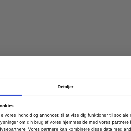
Spar 20% på dit først
Detaljer
Bliv medlem af Indbo Møblers kundekl
Få
20% rabat på dit første køb
og modta
ookies
nyhedsbrev med tilbud, nyheder, inspirat
se vores indhold og annoncer, til at vise dig funktioner til sociale
invitationer til eksklusive events.
oplysninger om din brug af vores hjemmeside med vores partnere i
Læs betingelser
her
.
ysepartnere. Vores partnere kan kombinere disse data med andr