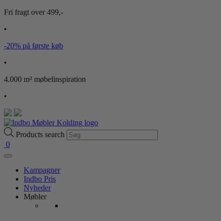
Fri fragt over 499,-
•
-20% på første køb
•
4.000 m² møbelinspiration
•
Products search
0
Kampagner
Indbo Pris
Nyheder
Møbler