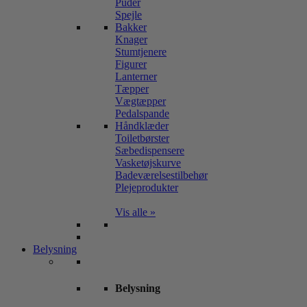
Puder
Spejle
Bakker
Knager
Stumtjenere
Figurer
Lanterner
Tæpper
Vægtæpper
Pedalspande
Håndklæder
Toiletbørster
Sæbedispensere
Vasketøjskurve
Badeværelsestilbehør
Plejeprodukter
Vis alle »
Belysning
Belysning