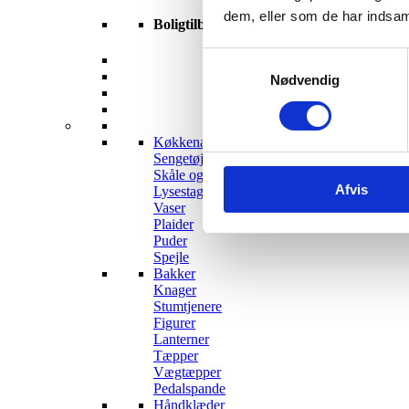
dem, eller som de har indsaml
Boligtilbehør
Samtykkevalg
Nødvendig
Køkkenartikler
Sengetøj
Skåle og fade
Afvis
Lysestager og lys
Vaser
Plaider
Puder
Spejle
Bakker
Knager
Stumtjenere
Figurer
Lanterner
Tæpper
Vægtæpper
Pedalspande
Håndklæder