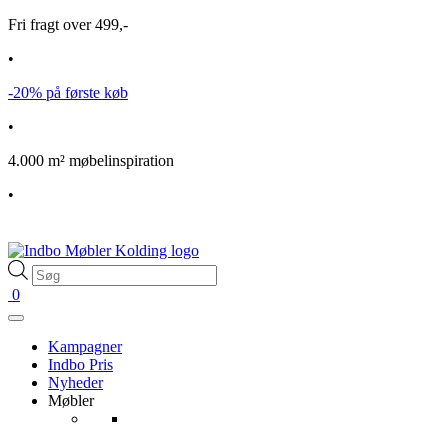
Fri fragt over 499,-
•
-20% på første køb
•
4.000 m² møbelinspiration
•
Products
search
0
Kampagner
Indbo Pris
Nyheder
Møbler