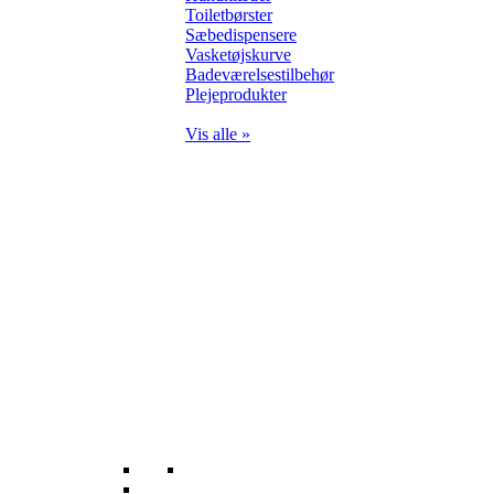
Toiletbørster
Sæbedispensere
Vasketøjskurve
Badeværelsestilbehør
Plejeprodukter
Vis alle »