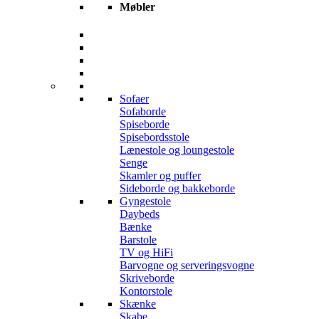
Møbler
Sofaer
Sofaborde
Spiseborde
Spisebordsstole
Lænestole og loungestole
Senge
Skamler og puffer
Sideborde og bakkeborde
Gyngestole
Daybeds
Bænke
Barstole
TV og HiFi
Barvogne og serveringsvogne
Skriveborde
Kontorstole
Skænke
Skabe