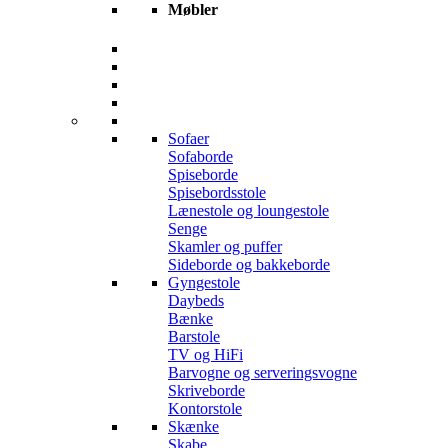
Møbler
Sofaer
Sofaborde
Spiseborde
Spisebordsstole
Lænestole og loungestole
Senge
Skamler og puffer
Sideborde og bakkeborde
Gyngestole
Daybeds
Bænke
Barstole
TV og HiFi
Barvogne og serveringsvogne
Skriveborde
Kontorstole
Skænke
Skabe