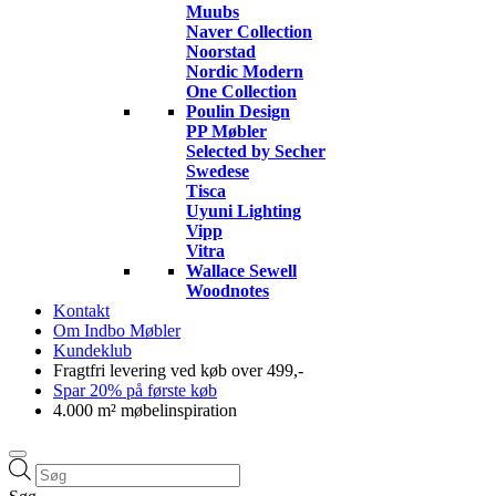
Muubs
Naver Collection
Noorstad
Nordic Modern
One Collection
Poulin Design
PP Møbler
Selected by Secher
Swedese
Tisca
Uyuni Lighting
Vipp
Vitra
Wallace Sewell
Woodnotes
Kontakt
Om Indbo Møbler
Kundeklub
Fragtfri levering ved køb over 499,-
Spar 20% på første køb
4.000 m² møbelinspiration
Products
search