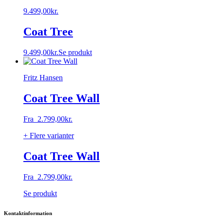
9.499,00
kr.
Coat Tree
9.499,00
kr.
Se produkt
Fritz Hansen
Coat Tree Wall
Fra
2.799,00
kr.
+ Flere varianter
Coat Tree Wall
Fra
2.799,00
kr.
Dette
Se produkt
vare
har
Kontaktinformation