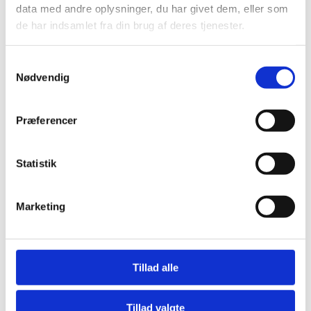
data med andre oplysninger, du har givet dem, eller som
de har indsamlet fra din brug af deres tjenester.
Samtykkevalg
Nødvendig
Præferencer
Udstillingsmøbler
Kunst
Statistik
Brands
Brands
Marketing
Tillad alle
&Tradition
Aiayu
Tillad valgte