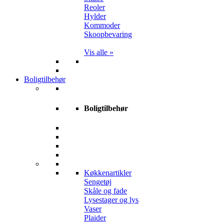
Reoler
Hylder
Kommoder
Skoopbevaring
Vis alle »
Boligtilbehør
Boligtilbehør
Køkkenartikler
Sengetøj
Skåle og fade
Lysestager og lys
Vaser
Plaider