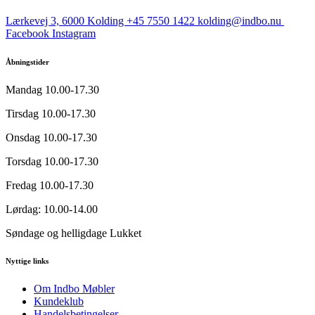
flere
varianter.
Lærkevej 3, 6000 Kolding
+45 7550 1422
kolding@indbo.nu
Mulighederne
Facebook
Instagram
kan
vælges
Åbningstider
på
varesiden
Mandag
10.00-17.30
Tirsdag
10.00-17.30
Onsdag
10.00-17.30
Torsdag
10.00-17.30
Fredag
10.00-17.30
Lørdag:
10.00-14.00
Søndage og helligdage
Lukket
Nyttige links
Om Indbo Møbler
Kundeklub
Handelsbetingelser