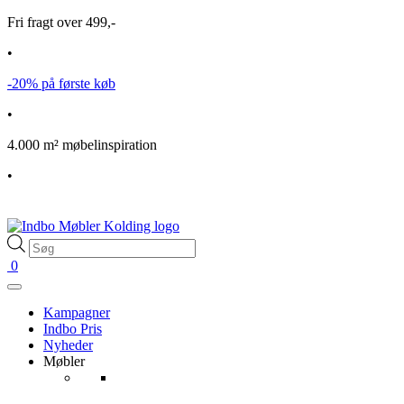
Fri fragt over 499,-
•
-20% på første køb
•
4.000 m² møbelinspiration
•
Products
search
0
Kampagner
Indbo Pris
Nyheder
Møbler