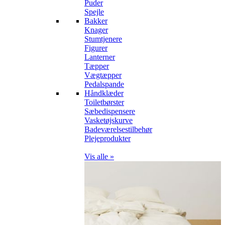
Puder
Spejle
Bakker
Knager
Stumtjenere
Figurer
Lanterner
Tæpper
Vægtæpper
Pedalspande
Håndklæder
Toiletbørster
Sæbedispensere
Vasketøjskurve
Badeværelsestilbehør
Plejeprodukter
Vis alle »