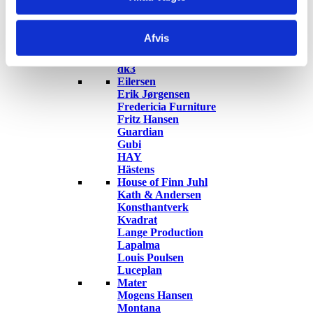
Berg Furniture
Brdr. Krüger
Cane-line
Afvis
Carl Hansen & Søn
Clic
dk3
Eilersen
Erik Jørgensen
Fredericia Furniture
Fritz Hansen
Guardian
Gubi
HAY
Hästens
House of Finn Juhl
Kath & Andersen
Konsthantverk
Kvadrat
Lange Production
Lapalma
Louis Poulsen
Luceplan
Mater
Mogens Hansen
Montana