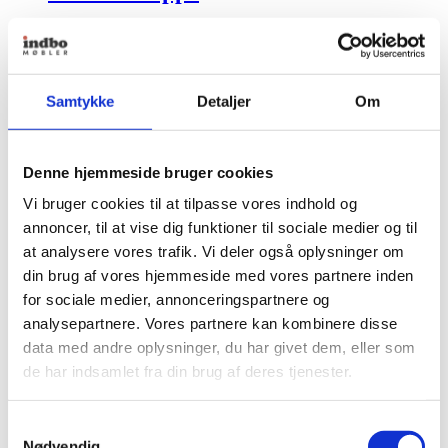
Fra
4.326,00
kr.
Se produkt
Dette vare har flere varianter. Mulighederne kan
vælges på varesiden
Samtykke
Detaljer
Om
Woodnotes
Denne hjemmeside bruger cookies
Beach Tæppe
Vi bruger cookies til at tilpasse vores indhold og
Fra
4.326,00
kr.
annoncer, til at vise dig funktioner til sociale medier og til
at analysere vores trafik. Vi deler også oplysninger om
+ Flere varianter
din brug af vores hjemmeside med vores partnere inden
Beach Tæppe
for sociale medier, annonceringspartnere og
analysepartnere. Vores partnere kan kombinere disse
Fra
4.326,00
kr.
data med andre oplysninger, du har givet dem, eller som
de har indsamlet fra din brug af deres tjenester.
Se produkt
Dette vare har flere varianter. Mulighederne kan
vælges på varesiden
Samtykkevalg
Woodnotes
Nødvendig