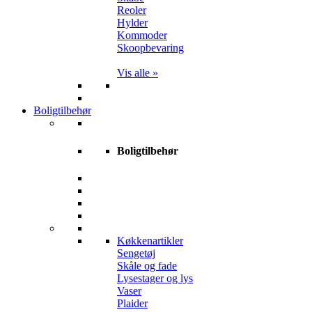
Reoler
Hylder
Kommoder
Skoopbevaring
Vis alle »
Boligtilbehør
Boligtilbehør
Køkkenartikler
Sengetøj
Skåle og fade
Lysestager og lys
Vaser
Plaider