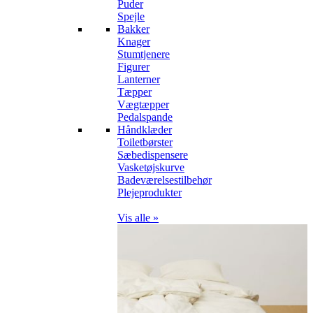
Puder
Spejle
Bakker
Knager
Stumtjenere
Figurer
Lanterner
Tæpper
Vægtæpper
Pedalspande
Håndklæder
Toiletbørster
Sæbedispensere
Vasketøjskurve
Badeværelsestilbehør
Plejeprodukter
Vis alle »