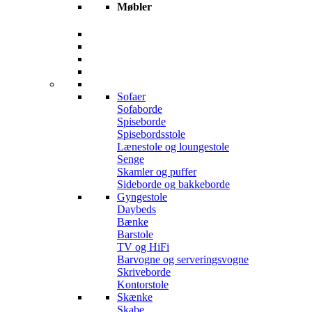
Møbler
Sofaer
Sofaborde
Spiseborde
Spisebordsstole
Lænestole og loungestole
Senge
Skamler og puffer
Sideborde og bakkeborde
Gyngestole
Daybeds
Bænke
Barstole
TV og HiFi
Barvogne og serveringsvogne
Skriveborde
Kontorstole
Skænke
Skabe