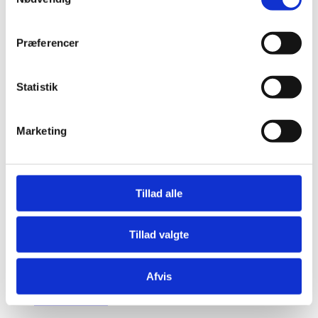
Big Stripe Tæppe
Præferencer
Fra
4.326,00
kr.
+ Flere varianter
Statistik
Big Stripe Tæppe
Marketing
Fra
4.326,00
kr.
Se produkt
Dette vare har flere varianter. Mulighederne kan
vælges på varesiden
Tillad alle
Kvadrat
Tillad valgte
Bravoure 35 Tæppe
Afvis
Fra
27.295,00
kr.
+ Flere varianter