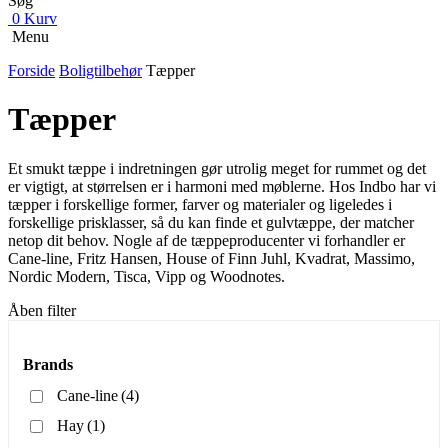
Søg
0
Kurv
Menu
Forside
Boligtilbehør
Tæpper
Tæpper
Et smukt tæppe i indretningen gør utrolig meget for rummet og det
er vigtigt, at størrelsen er i harmoni med møblerne. Hos Indbo har vi
tæpper i forskellige former, farver og materialer og ligeledes i
forskellige prisklasser, så du kan finde et gulvtæppe, der matcher
netop dit behov. Nogle af de tæppeproducenter vi forhandler er
Cane-line, Fritz Hansen, House of Finn Juhl, Kvadrat, Massimo,
Nordic Modern, Tisca, Vipp og Woodnotes.
Åben filter
Brands
Cane-line
(4)
Hay
(1)