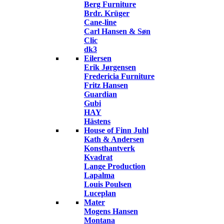
Berg Furniture
Brdr. Krüger
Cane-line
Carl Hansen & Søn
Clic
dk3
Eilersen
Erik Jørgensen
Fredericia Furniture
Fritz Hansen
Guardian
Gubi
HAY
Hästens
House of Finn Juhl
Kath & Andersen
Konsthantverk
Kvadrat
Lange Production
Lapalma
Louis Poulsen
Luceplan
Mater
Mogens Hansen
Montana