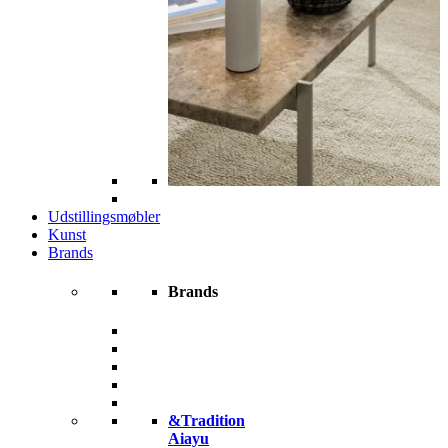
Udstillingsmøbler
Kunst
Brands
Brands
&Tradition
Aiayu