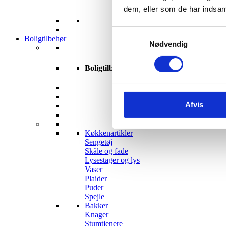
dem, eller som de har indsaml
Samtykkevalg
Boligtilbehør
Nødvendig
Boligtilbehør
Afvis
Køkkenartikler
Sengetøj
Skåle og fade
Lysestager og lys
Vaser
Plaider
Puder
Spejle
Bakker
Knager
Stumtjenere