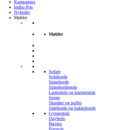
Kampagner
Indbo Pris
Nyheder
Møbler
Møbler
Sofaer
Sofaborde
Spiseborde
Spisebordsstole
Lænestole og loungestole
Senge
Skamler og puffer
Sideborde og bakkeborde
Gyngestole
Daybeds
Bænke
Barstole