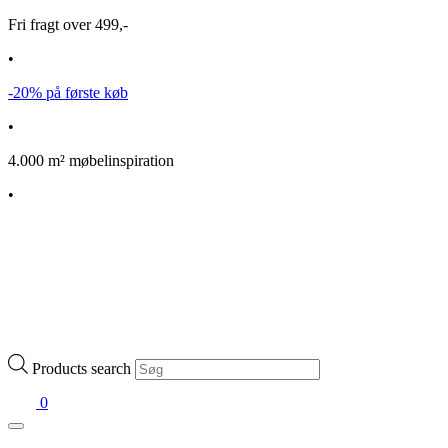
Fri fragt over 499,-
•
-20% på første køb
•
4.000 m² møbelinspiration
•
Products search
0