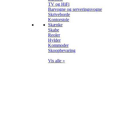
TV og HiFi
Barvogne og serveringsvogne
Skriveborde
Kontorstole
Skænke
Skabe
Reoler
Hylder
Kommoder
Skoopbevaring
Vis alle »