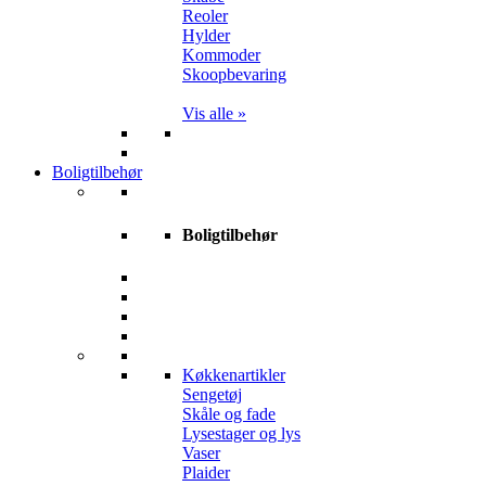
Reoler
Hylder
Kommoder
Skoopbevaring
Vis alle »
Boligtilbehør
Boligtilbehør
Køkkenartikler
Sengetøj
Skåle og fade
Lysestager og lys
Vaser
Plaider