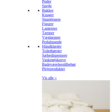
Puder
Spejle
Bakker
Knager
Stumtjenere
Figurer
Lanterner
Tæpper
Vægtæpper
Pedalspande
Håndklæder
Toiletbørster
Sæbedispensere
Vasketøjskurve
Badeværelsestilbehør
Plejeprodukter
Vis alle »