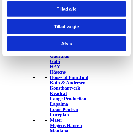
Berg Furniture
Brdr. Krüger
Tillad alle
Cane-line
Carl Hansen & Søn
Clic
Tillad valgte
dk3
Eilersen
Erik Jørgensen
Afvis
Fredericia Furniture
Fritz Hansen
Guardian
Gubi
HAY
Hästens
House of Finn Juhl
Kath & Andersen
Konsthantverk
Kvadrat
Lange Production
Lapalma
Louis Poulsen
Luceplan
Mater
Mogens Hansen
Montana