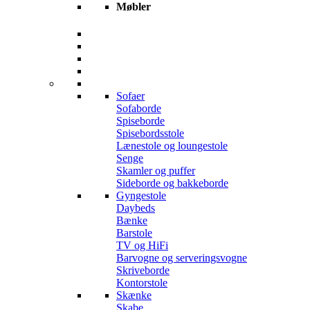
Møbler
Sofaer
Sofaborde
Spiseborde
Spisebordsstole
Lænestole og loungestole
Senge
Skamler og puffer
Sideborde og bakkeborde
Gyngestole
Daybeds
Bænke
Barstole
TV og HiFi
Barvogne og serveringsvogne
Skriveborde
Kontorstole
Skænke
Skabe