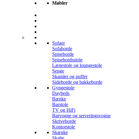
Møbler
Sofaer
Sofaborde
Spiseborde
Spisebordsstole
Lænestole og loungestole
Senge
Skamler og puffer
Sideborde og bakkeborde
Gyngestole
Daybeds
Bænke
Barstole
TV og HiFi
Barvogne og serveringsvogne
Skriveborde
Kontorstole
Skænke
Skabe