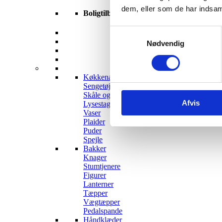
dem, eller som de har indsaml
Boligtilbehør
Samtykkevalg
Nødvendig
Køkkenartikler
Sengetøj
Skåle og fade
Afvis
Lysestager og lys
Vaser
Plaider
Puder
Spejle
Bakker
Knager
Stumtjenere
Figurer
Lanterner
Tæpper
Vægtæpper
Pedalspande
Håndklæder