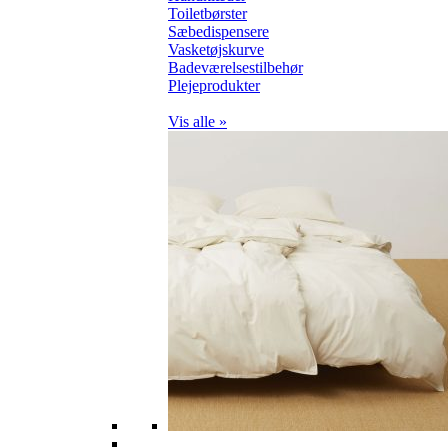
Toiletbørster
Sæbedispensere
Vasketøjskurve
Badeværelsestilbehør
Plejeprodukter
Vis alle »