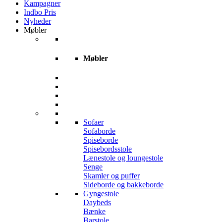
Kampagner
Indbo Pris
Nyheder
Møbler
Møbler
Sofaer
Sofaborde
Spiseborde
Spisebordsstole
Lænestole og loungestole
Senge
Skamler og puffer
Sideborde og bakkeborde
Gyngestole
Daybeds
Bænke
Barstole