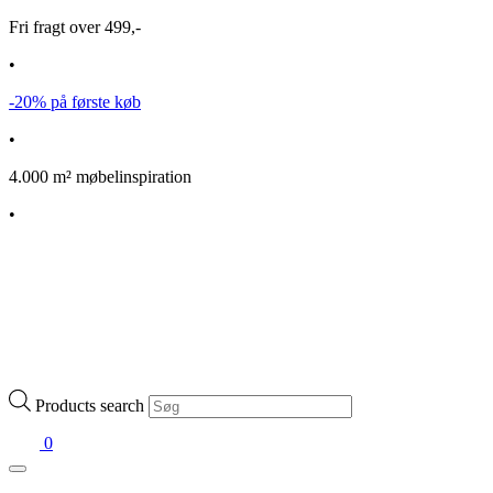
Fri fragt over 499,-
•
-20% på første køb
•
4.000 m² møbelinspiration
•
Products search
0