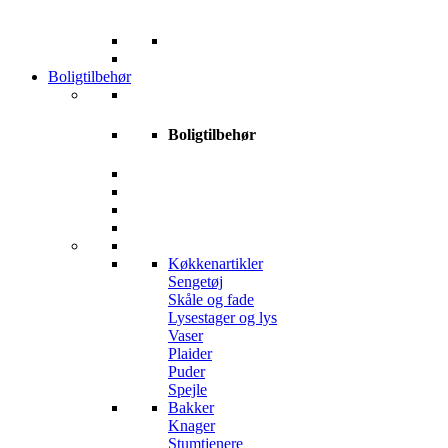
Boligtilbehør
Boligtilbehør
Køkkenartikler
Sengetøj
Skåle og fade
Lysestager og lys
Vaser
Plaider
Puder
Spejle
Bakker
Knager
Stumtjenere