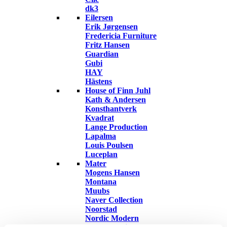
dk3
Eilersen
Erik Jørgensen
Fredericia Furniture
Fritz Hansen
Guardian
Gubi
HAY
Hästens
House of Finn Juhl
Kath & Andersen
Konsthantverk
Kvadrat
Lange Production
Lapalma
Louis Poulsen
Luceplan
Mater
Mogens Hansen
Montana
Muubs
Naver Collection
Noorstad
Nordic Modern