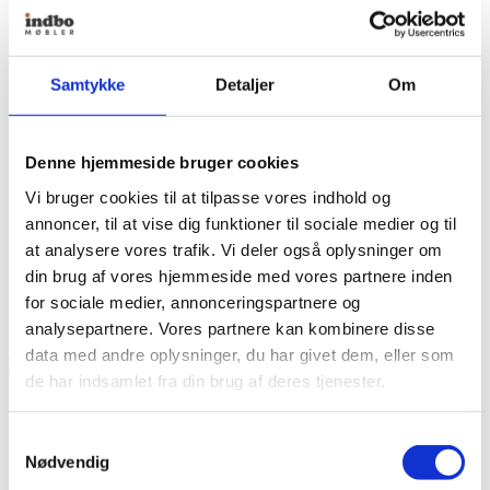
One Collection
Poulin Design
PP Møbler
Selected by Secher
Swedese
Samtykke
Detaljer
Om
Tisca
Uyuni Lighting
Vipp
Vitra
Denne hjemmeside bruger cookies
Wallace Sewell
Vi bruger cookies til at tilpasse vores indhold og
Woodnotes
Kontakt
annoncer, til at vise dig funktioner til sociale medier og til
Om Indbo Møbler
at analysere vores trafik. Vi deler også oplysninger om
Kundeklub
din brug af vores hjemmeside med vores partnere inden
Fragtfri levering ved køb over 499,-
Spar 20% på første køb
for sociale medier, annonceringspartnere og
4.000 m² møbelinspiration
analysepartnere. Vores partnere kan kombinere disse
data med andre oplysninger, du har givet dem, eller som
Products search
de har indsamlet fra din brug af deres tjenester.
Søg
0
Kurv
Samtykkevalg
Nødvendig
Menu