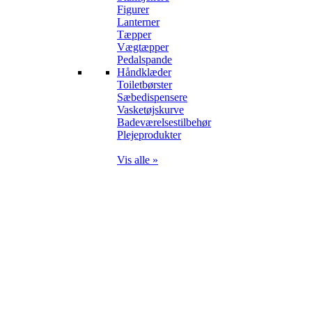
Figurer
Lanterner
Tæpper
Vægtæpper
Pedalspande
Håndklæder
Toiletbørster
Sæbedispensere
Vasketøjskurve
Badeværelsestilbehør
Plejeprodukter
Vis alle »