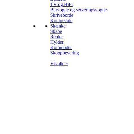
TV og HiFi
Barvogne og serveringsvogne
Skriveborde
Kontorstole
Skænke
Skabe
Reoler
Hylder
Kommoder
Skoopbevaring
Vis alle »