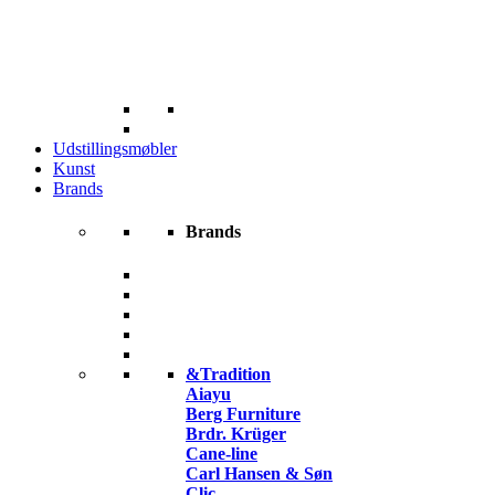
Udstillingsmøbler
Kunst
Brands
Brands
&Tradition
Aiayu
Berg Furniture
Brdr. Krüger
Cane-line
Carl Hansen & Søn
Clic