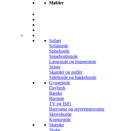
Møbler
Sofaer
Sofaborde
Spiseborde
Spisebordsstole
Lænestole og loungestole
Senge
Skamler og puffer
Sideborde og bakkeborde
Gyngestole
Daybeds
Bænke
Barstole
TV og HiFi
Barvogne og serveringsvogne
Skriveborde
Kontorstole
Skænke
Skabe