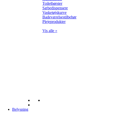
Toiletbørster
Sæbedispensere
Vasketøjskurve
Badeværelsestilbehør
Plejeprodukter
Vis alle »
Belysning