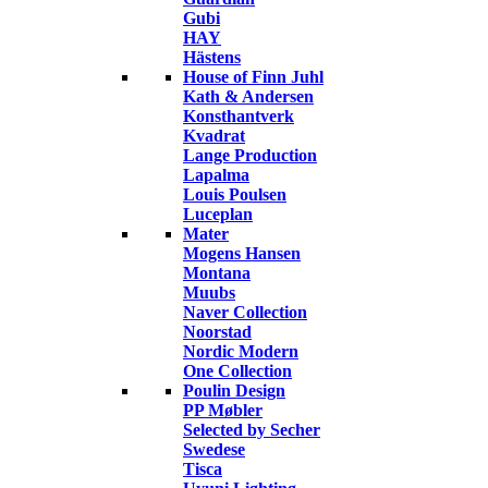
Gubi
HAY
Hästens
House of Finn Juhl
Kath & Andersen
Konsthantverk
Kvadrat
Lange Production
Lapalma
Louis Poulsen
Luceplan
Mater
Mogens Hansen
Montana
Muubs
Naver Collection
Noorstad
Nordic Modern
One Collection
Poulin Design
PP Møbler
Selected by Secher
Swedese
Tisca