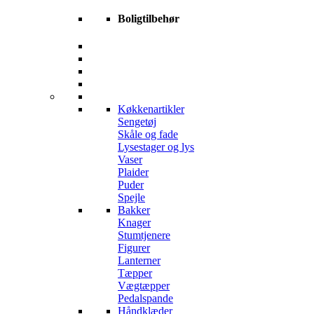
Boligtilbehør
Køkkenartikler
Sengetøj
Skåle og fade
Lysestager og lys
Vaser
Plaider
Puder
Spejle
Bakker
Knager
Stumtjenere
Figurer
Lanterner
Tæpper
Vægtæpper
Pedalspande
Håndklæder