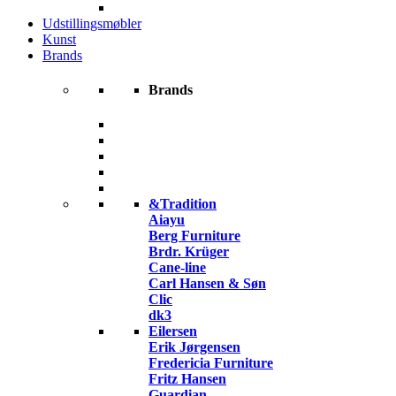
Udstillingsmøbler
Kunst
Brands
Brands
&Tradition
Aiayu
Berg Furniture
Brdr. Krüger
Cane-line
Carl Hansen & Søn
Clic
dk3
Eilersen
Erik Jørgensen
Fredericia Furniture
Fritz Hansen
Guardian