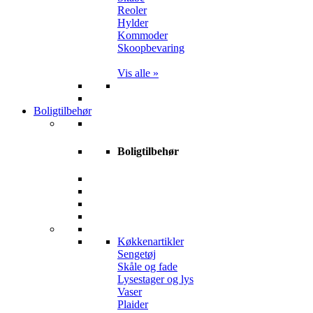
Reoler
Hylder
Kommoder
Skoopbevaring
Vis alle »
Boligtilbehør
Boligtilbehør
Køkkenartikler
Sengetøj
Skåle og fade
Lysestager og lys
Vaser
Plaider