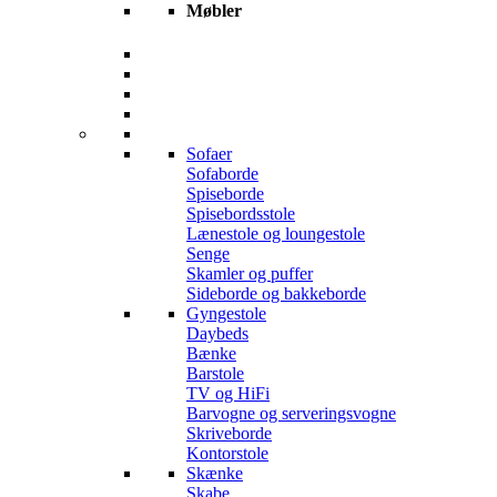
Møbler
Sofaer
Sofaborde
Spiseborde
Spisebordsstole
Lænestole og loungestole
Senge
Skamler og puffer
Sideborde og bakkeborde
Gyngestole
Daybeds
Bænke
Barstole
TV og HiFi
Barvogne og serveringsvogne
Skriveborde
Kontorstole
Skænke
Skabe