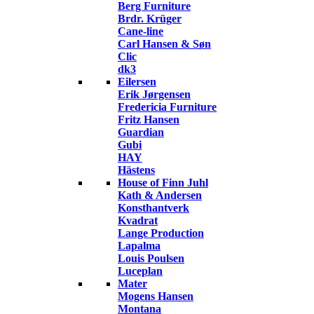
Berg Furniture
Brdr. Krüger
Cane-line
Carl Hansen & Søn
Clic
dk3
Eilersen
Erik Jørgensen
Fredericia Furniture
Fritz Hansen
Guardian
Gubi
HAY
Hästens
House of Finn Juhl
Kath & Andersen
Konsthantverk
Kvadrat
Lange Production
Lapalma
Louis Poulsen
Luceplan
Mater
Mogens Hansen
Montana