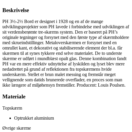
Beskrivelse
PH 3½-2½ Bord er designet i 1928 og en af de mange
udviklingsprojekter som PH lavede i forbindelse med udviklingen af
sit verdensberømte tre-skærms system. Den er baseret på PH’s
originale tegninger og forsynet med den første type af skærmholdere
med skrueindstillinger. Metaloverskærmen er forsynet med en
omrullet kant, et dekorativt og stabiliserende element der bl.a. får
skærmen til at synes tykkere end selve materialet. De to underste
skærme er udført i mundblæst opalt glas. Denne kombination fandt
PH var en mere effektiv udnyttelse af lyskilden og lyset blev mere
nedadrettet på grund af reflektionen fra topskærmens hvide
underskærm. Stellet er brun malet messing og fremstår meget
vellignende som datids brunerede overflader, en proces som man
ikke længere af miljøhensyn fremstiller. Producent: Louis Poulsen.
Materiale
Topskærm
Optrukket aluminium
Øvrige skærme