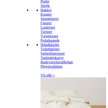
Puder
Spejle
Bakker
Knager
Stumtjenere
Figurer
Lanterner
Tæpper
Vægtæpper
Pedalspande
Håndklæder
Toiletbørster
Sæbedispensere
Vasketøjskurve
Badeværelsestilbehør
Plejeprodukter
Vis alle »