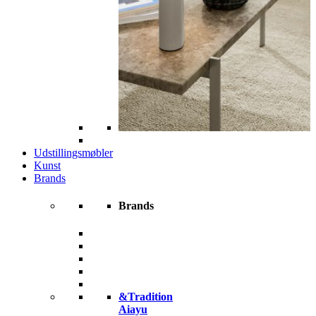
Udstillingsmøbler
Kunst
Brands
Brands
&Tradition
Aiayu