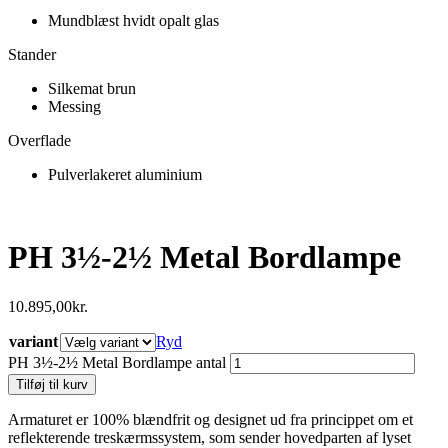
Mundblæst hvidt opalt glas
Stander
Silkemat brun
Messing
Overflade
Pulverlakeret aluminium
PH 3½-2½ Metal Bordlampe
10.895,00
kr.
variant
Ryd
PH 3½-2½ Metal Bordlampe antal
Tilføj til kurv
Armaturet er 100% blændfrit og designet ud fra princippet om et
reflekterende treskærmssystem, som sender hovedparten af lyset