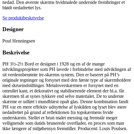
nedad. Den øverste skærms hvidmalede underside frembringer et
blødt nedadrettet lys.
Se produktbeskrivelse
Designer
Poul Henningsen
Beskrivelse
PH 3½-2½ Bord er designet i 1928 og en af de mange
udviklingsprojekter som PH lavede i forbindelse med udviklingen af
sit verdensberømte tre-skærms system. Den er baseret på PH’s
originale tegninger og forsynet med den første type af skærmholdere
med skrueindstillinger. Metaloverskærmen er forsynet med en
omrullet kant, et dekorativt og stabiliserende element der bl.a. får
skærmen til at synes tykkere end selve materialet. De to underste
skærme er udført i mundblæst opalt glas. Denne kombination fandt
PH var en mere effektiv udnyttelse af lyskilden og lyset blev mere
nedadrettet på grund af reflektionen fra topskærmens hvide
underskærm. Stellet er brun malet messing og fremstår meget
vellignende som datids brunerede overflader, en proces som man
ikke længere af miljøhensyn fremstiller. Producent: Louis Poulsen.