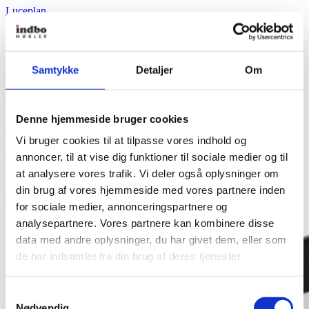
Luceplan
Otto Watt Bordlampe
Fra
4.871,00
kr.
Samtykke
Detaljer
Om
+ Flere varianter
Denne hjemmeside bruger cookies
Otto Watt Bordlampe
Vi bruger cookies til at tilpasse vores indhold og
Fra
4.871,00
kr.
annoncer, til at vise dig funktioner til sociale medier og til
at analysere vores trafik. Vi deler også oplysninger om
Se produkt
Dette vare har flere varianter. Mulighederne kan vælges
på varesiden
din brug af vores hjemmeside med vores partnere inden
for sociale medier, annonceringspartnere og
analysepartnere. Vores partnere kan kombinere disse
data med andre oplysninger, du har givet dem, eller som
de har indsamlet fra din brug af deres tjenester.
Samtykkevalg
Nødvendig