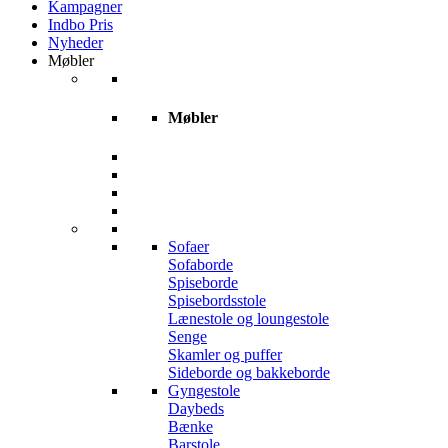
Kampagner
Indbo Pris
Nyheder
Møbler
Møbler
Sofaer
Sofaborde
Spiseborde
Spisebordsstole
Lænestole og loungestole
Senge
Skamler og puffer
Sideborde og bakkeborde
Gyngestole
Daybeds
Bænke
Barstole