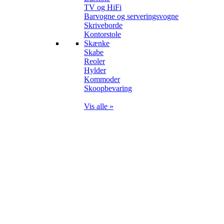
TV og HiFi
Barvogne og serveringsvogne
Skriveborde
Kontorstole
Skænke
Skabe
Reoler
Hylder
Kommoder
Skoopbevaring
Vis alle »