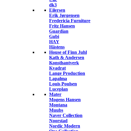
dk3
Eilersen
Erik Jørgensen
Fredericia Furniture
Fritz Hansen
Guardian
Gubi
HAY
Hästens
House of Finn Juhl
Kath & Andersen
Konsthantverk
Kvadrat
Lange Production
Lapalma
Louis Poulsen
Luceplan
Mater
Mogens Hansen
Montana
Muubs
Naver Collection
Noorstad
Nordic Modern