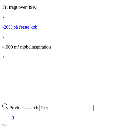
Fri fragt over 499,-
•
-20% på første køb
•
4.000 m² møbelinspiration
•
Products search
0