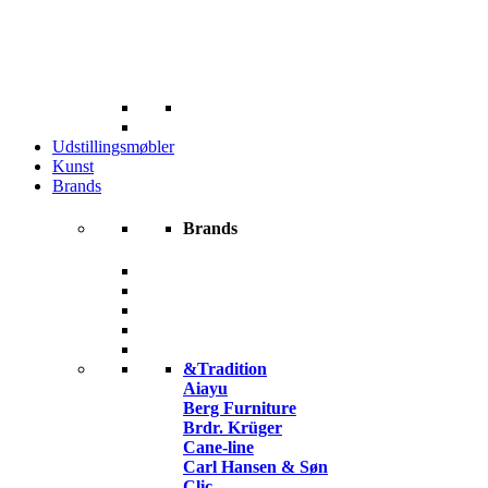
Udstillingsmøbler
Kunst
Brands
Brands
&Tradition
Aiayu
Berg Furniture
Brdr. Krüger
Cane-line
Carl Hansen & Søn
Clic