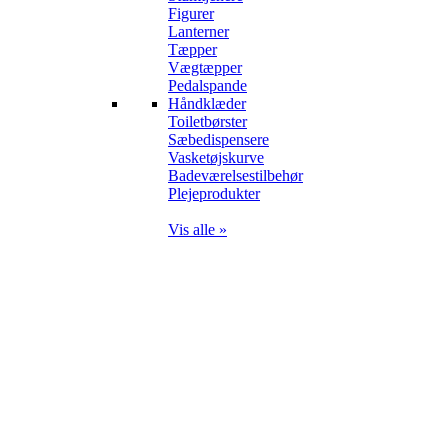
Figurer
Lanterner
Tæpper
Vægtæpper
Pedalspande
Håndklæder
Toiletbørster
Sæbedispensere
Vasketøjskurve
Badeværelsestilbehør
Plejeprodukter
Vis alle »