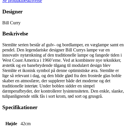
Se produktbeskrivelse
Designer
Bill Curry
Beskrivelse
Stemlite serien består af gulv- og bordlamper, en væglampe samt en
pendel. Den legendariske designer Bill Currys lampe var en
innovativ nytænkning af den traditionelle lampe og fangede tiden i
West Coast America i 1960’erne. Ved at kombinere nye teknikker,
æstetik og en banebrydende tilgang til modulært design blev
Stemlite et ikonisk symbol på denne optimistiske æra. Stemlite er
lige så relevant i dag, og den blide glød fra den frostede glas boble
skaber en atmosfære, der supplerer både det moderne og det
traditionelle interiør. Under boblen sidder en simpel
dæmperafbryder, der kontrollerer lysintensiteten. Den enkle, slanke,
tulipanlignende stilk fås i sort krom, rød sort og grusgrå.
Specifikationer
Højde
42cm