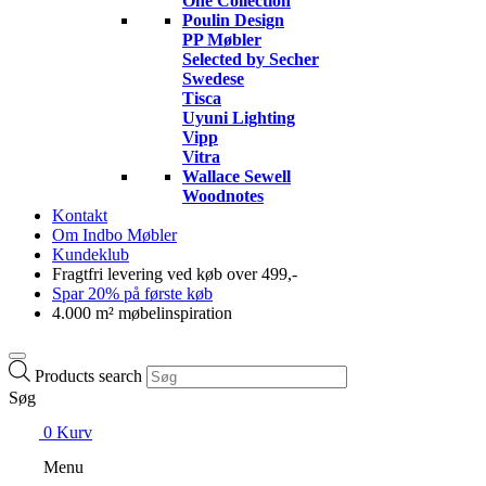
One Collection
Poulin Design
PP Møbler
Selected by Secher
Swedese
Tisca
Uyuni Lighting
Vipp
Vitra
Wallace Sewell
Woodnotes
Kontakt
Om Indbo Møbler
Kundeklub
Fragtfri levering ved køb over 499,-
Spar 20% på første køb
4.000 m² møbelinspiration
Products search
Søg
0
Kurv
Menu