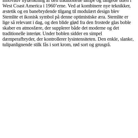
innovativ nytænkning af den traditionelle lampe og fangede tiden i
West Coast America i 1960’erne. Ved at kombinere nye teknikker,
æstetik og en banebrydende tilgang til modulært design blev
Stemlite et ikonisk symbol på denne optimistiske æra. Stemlite er
lige så relevant i dag, og den blide glød fra den frostede glas boble
skaber en atmosfære, der supplerer både det moderne og det
traditionelle interiør. Under boblen sidder en simpel
dæmperafbryder, der kontrollerer lysintensiteten. Den enkle, slanke,
tulipanlignende stilk fås i sort krom, rød sort og grusgrå.