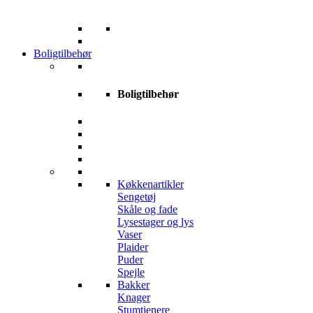
Boligtilbehør
Boligtilbehør
Køkkenartikler
Sengetøj
Skåle og fade
Lysestager og lys
Vaser
Plaider
Puder
Spejle
Bakker
Knager
Stumtjenere