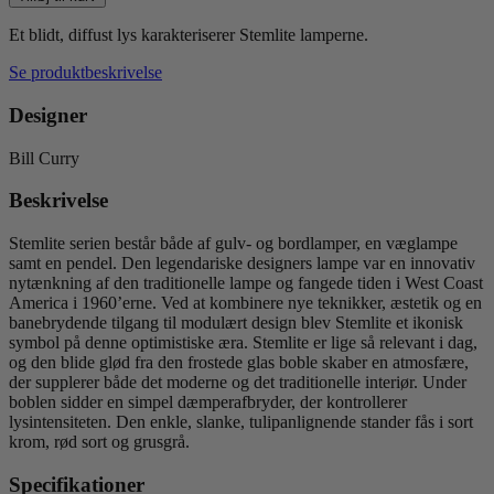
H110
cm
Et
blidt, diffust lys karakteriserer Stemlite lamperne.
antal
Se produktbeskrivelse
Designer
Bill Curry
Beskrivelse
Stemlite serien består både af gulv- og bordlamper, en væglampe
samt en pendel. Den legendariske designers lampe var en innovativ
nytænkning af den traditionelle lampe og fangede tiden i West Coast
America i 1960’erne. Ved at kombinere nye teknikker, æstetik og en
banebrydende tilgang til modulært design blev Stemlite et ikonisk
symbol på denne optimistiske æra. Stemlite er lige så relevant i dag,
og den blide glød fra den frostede glas boble skaber en atmosfære,
der supplerer både det moderne og det traditionelle interiør. Under
boblen sidder en simpel dæmperafbryder, der kontrollerer
lysintensiteten. Den enkle, slanke, tulipanlignende stander fås i sort
krom, rød sort og grusgrå.
Specifikationer