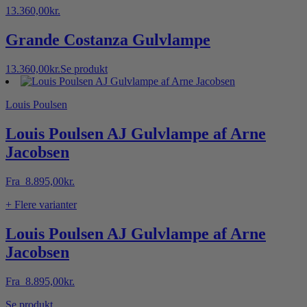
13.360,00
kr.
Grande Costanza Gulvlampe
13.360,00
kr.
Se produkt
Louis Poulsen
Louis Poulsen AJ Gulvlampe af Arne
Jacobsen
Fra
8.895,00
kr.
+ Flere varianter
Louis Poulsen AJ Gulvlampe af Arne
Jacobsen
Fra
8.895,00
kr.
Dette
Se produkt