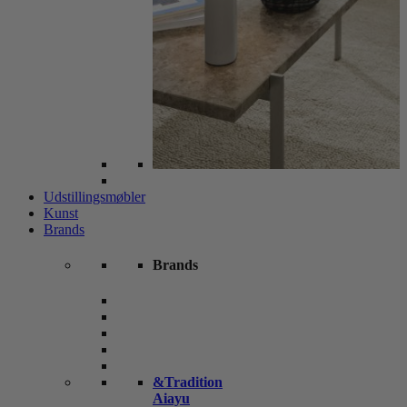
Udstillingsmøbler
Kunst
Brands
Brands
&Tradition
Aiayu