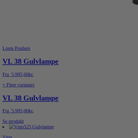
Louis Poulsen
VL 38 Gulvlampe
Fra
5.995,00
kr.
+ Flere varianter
VL 38 Gulvlampe
Fra
5.995,00
kr.
Dette
Se produkt
vare
har
Vipp
flere