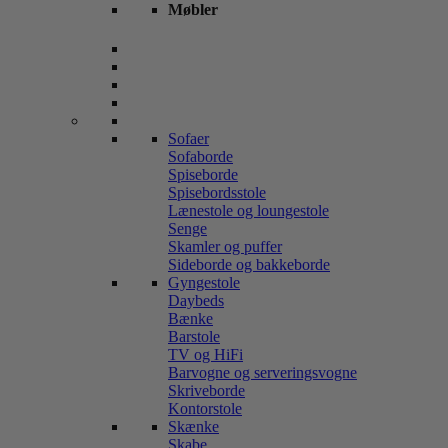
Møbler
Sofaer
Sofaborde
Spiseborde
Spisebordsstole
Lænestole og loungestole
Senge
Skamler og puffer
Sideborde og bakkeborde
Gyngestole
Daybeds
Bænke
Barstole
TV og HiFi
Barvogne og serveringsvogne
Skriveborde
Kontorstole
Skænke
Skabe