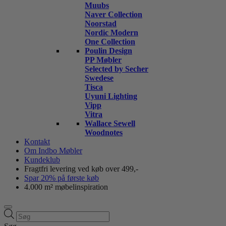
Muubs
Naver Collection
Noorstad
Nordic Modern
One Collection
Poulin Design
PP Møbler
Selected by Secher
Swedese
Tisca
Uyuni Lighting
Vipp
Vitra
Wallace Sewell
Woodnotes
Kontakt
Om Indbo Møbler
Kundeklub
Fragtfri levering ved køb over 499,-
Spar 20% på første køb
4.000 m² møbelinspiration
Products
search