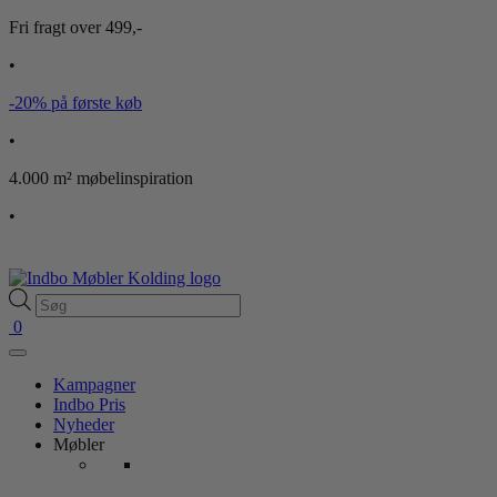
Fri fragt over 499,-
•
-20% på første køb
•
4.000 m² møbelinspiration
•
Products
search
0
Kampagner
Indbo Pris
Nyheder
Møbler