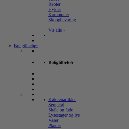
Reoler
Hylder
Kommoder
Skoopbevaring
Vis alle »
Boligtilbehør
Boligtilbehør
Køkkenartikler
Sengetøj
Skåle og fade
Lysestager og lys
Vaser
Plaider