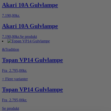
Mulighederne
Akari 10A Gulvlampe
kan
vælges
7.190,00
kr.
på
varesiden
Akari 10A Gulvlampe
7.190,00
kr.
Se produkt
&Tradition
Topan VP14 Gulvlampe
Fra
2.795,00
kr.
+ Flere varianter
Topan VP14 Gulvlampe
Fra
2.795,00
kr.
Dette
Se produkt