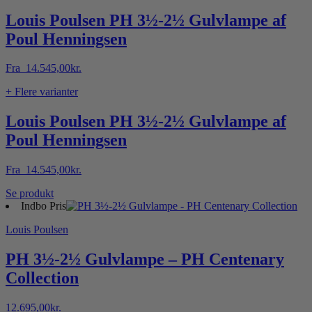
Louis Poulsen PH 3½-2½ Gulvlampe af
Poul Henningsen
Fra
14.545,00
kr.
+ Flere varianter
Louis Poulsen PH 3½-2½ Gulvlampe af
Poul Henningsen
Fra
14.545,00
kr.
Dette
Se produkt
vare
Indbo Pris
har
Louis Poulsen
flere
varianter.
Mulighederne
PH 3½-2½ Gulvlampe – PH Centenary
kan
Collection
vælges
på
varesiden
12.695,00
kr.