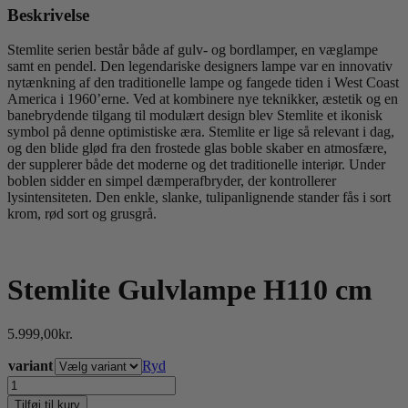
Beskrivelse
Stemlite serien består både af gulv- og bordlamper, en væglampe
samt en pendel. Den legendariske designers lampe var en innovativ
nytænkning af den traditionelle lampe og fangede tiden i West Coast
America i 1960’erne. Ved at kombinere nye teknikker, æstetik og en
banebrydende tilgang til modulært design blev Stemlite et ikonisk
symbol på denne optimistiske æra. Stemlite er lige så relevant i dag,
og den blide glød fra den frostede glas boble skaber en atmosfære,
der supplerer både det moderne og det traditionelle interiør. Under
boblen sidder en simpel dæmperafbryder, der kontrollerer
lysintensiteten. Den enkle, slanke, tulipanlignende stander fås i sort
krom, rød sort og grusgrå.
Stemlite Gulvlampe H110 cm
5.999,00
kr.
variant
Ryd
Stemlite
Gulvlampe
Tilføj til kurv