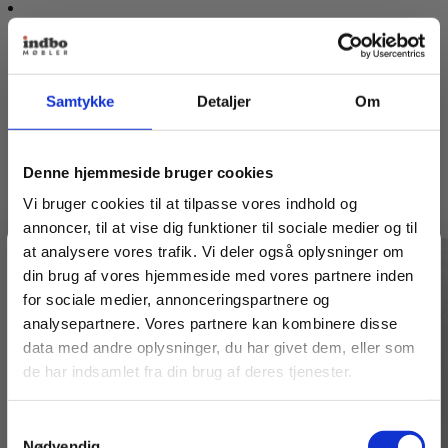
vare
har
flere
varianter.
Mulighederne
kan
Samtykke
Detaljer
Om
vælges
på
varesiden
Denne hjemmeside bruger cookies
Vi bruger cookies til at tilpasse vores indhold og
annoncer, til at vise dig funktioner til sociale medier og til
at analysere vores trafik. Vi deler også oplysninger om
Spar 20% på dit første køb
din brug af vores hjemmeside med vores partnere inden
for sociale medier, annonceringspartnere og
analysepartnere. Vores partnere kan kombinere disse
Bliv medlem af Indbo Møblers kundeklub!
data med andre oplysninger, du har givet dem, eller som
Få
20% rabat på dit første køb
og modtag vores
de har indsamlet fra din brug af deres tjenester.
nyhedsbrev med tilbud, nyheder, inspiration og
invitationer til eksklusive events.
Samtykkevalg
Læs betingelser
her
.
Nødvendig