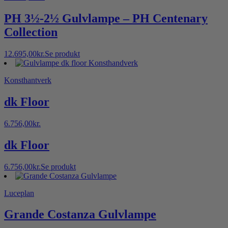
PH 3½-2½ Gulvlampe – PH Centenary
Collection
12.695,00
kr.
Se produkt
Konsthantverk
dk Floor
6.756,00
kr.
dk Floor
6.756,00
kr.
Se produkt
Luceplan
Grande Costanza Gulvlampe