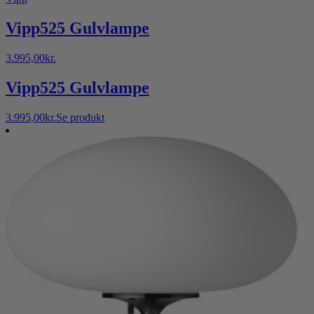
varianter.
Mulighederne
Vipp525 Gulvlampe
kan
vælges
3.995,00
kr.
på
varesiden
Vipp525 Gulvlampe
3.995,00
kr.
Se produkt