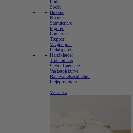
Puder
Spejle
Bakker
Knager
Stumtjenere
Figurer
Lanterner
Tæpper
Vægtæpper
Pedalspande
Håndklæder
Toiletbørster
Sæbedispensere
Vasketøjskurve
Badeværelsestilbehør
Plejeprodukter
Vis alle »