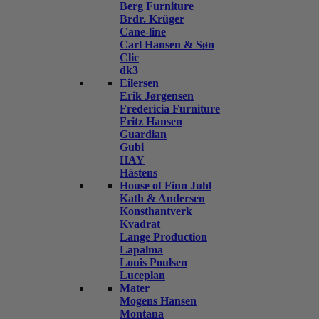
Berg Furniture
Brdr. Krüger
Cane-line
Carl Hansen & Søn
Clic
dk3
Eilersen
Erik Jørgensen
Fredericia Furniture
Fritz Hansen
Guardian
Gubi
HAY
Hästens
House of Finn Juhl
Kath & Andersen
Konsthantverk
Kvadrat
Lange Production
Lapalma
Louis Poulsen
Luceplan
Mater
Mogens Hansen
Montana