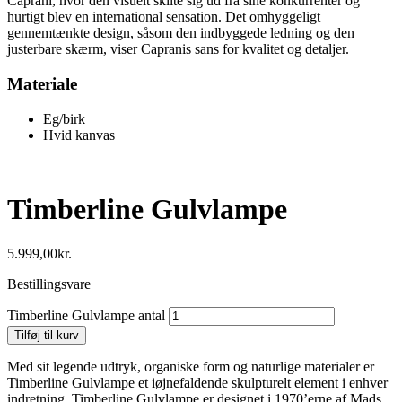
Caprani, hvor den visuelt skilte sig ud fra sine konkurrenter og
hurtigt blev en international sensation. Det omhyggeligt
gennemtænkte design, såsom den indbyggede ledning og den
justerbare skærm, viser Capranis sans for kvalitet og detaljer.
Materiale
Eg/birk
Hvid kanvas
Timberline Gulvlampe
5.999,00
kr.
Bestillingsvare
Timberline Gulvlampe antal
Tilføj til kurv
Med sit legende udtryk, organiske form og naturlige materialer er
Timberline Gulvlampe et iøjnefaldende skulpturelt element i enhver
indretning. Timberline Gulvlampe er designet i 1970’erne af Mads