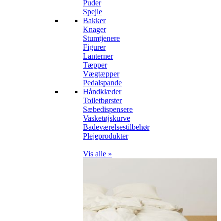
Puder
Spejle
Bakker
Knager
Stumtjenere
Figurer
Lanterner
Tæpper
Vægtæpper
Pedalspande
Håndklæder
Toiletbørster
Sæbedispensere
Vasketøjskurve
Badeværelsestilbehør
Plejeprodukter
Vis alle »