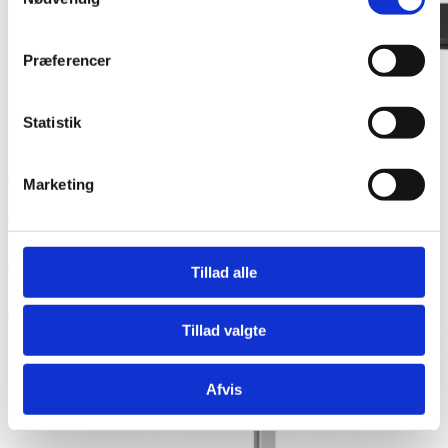
Præferencer
Statistik
Vipp
Vipp525 Gulvlampe
Marketing
3.995,00
kr.
Vipp525 Gulvlampe
Tillad alle
3.995,00
kr.
Se produkt
Tillad valgte
Afvis