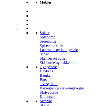
Møbler
Sofaer
Sofaborde
Spiseborde
Spisebordsstole
Lænestole og loungestole
Senge
Skamler og puffer
Sideborde og bakkeborde
Gyngestole
Daybeds
Bænke
Barstole
TV og HiFi
Barvogne og serveringsvogne
Skriveborde
Kontorstole
Skænke
Skabe