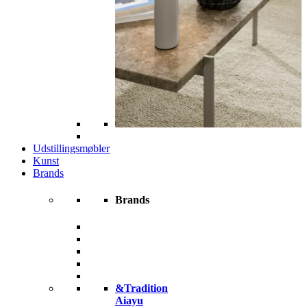
Udstillingsmøbler
Kunst
Brands
Brands
&Tradition
Aiayu