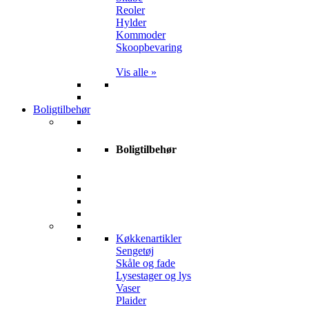
Reoler
Hylder
Kommoder
Skoopbevaring
Vis alle »
Boligtilbehør
Boligtilbehør
Køkkenartikler
Sengetøj
Skåle og fade
Lysestager og lys
Vaser
Plaider