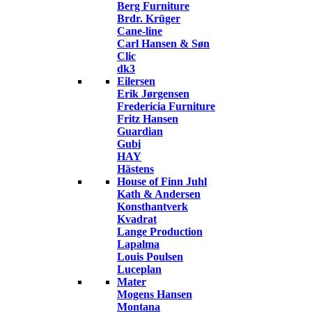
Berg Furniture
Brdr. Krüger
Cane-line
Carl Hansen & Søn
Clic
dk3
Eilersen
Erik Jørgensen
Fredericia Furniture
Fritz Hansen
Guardian
Gubi
HAY
Hästens
House of Finn Juhl
Kath & Andersen
Konsthantverk
Kvadrat
Lange Production
Lapalma
Louis Poulsen
Luceplan
Mater
Mogens Hansen
Montana