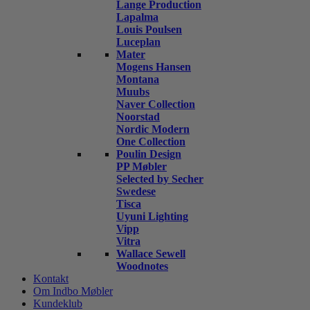
Lange Production
Lapalma
Louis Poulsen
Luceplan
Mater
Mogens Hansen
Montana
Muubs
Naver Collection
Noorstad
Nordic Modern
One Collection
Poulin Design
PP Møbler
Selected by Secher
Swedese
Tisca
Uyuni Lighting
Vipp
Vitra
Wallace Sewell
Woodnotes
Kontakt
Om Indbo Møbler
Kundeklub