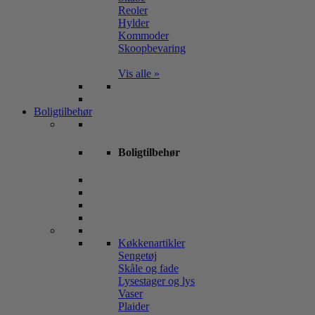
Reoler
Hylder
Kommoder
Skoopbevaring
Vis alle »
Boligtilbehør
Boligtilbehør
Køkkenartikler
Sengetøj
Skåle og fade
Lysestager og lys
Vaser
Plaider