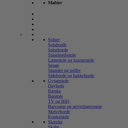
Møbler
Sofaer
Sofaborde
Spiseborde
Spisebordsstole
Lænestole og loungestole
Senge
Skamler og puffer
Sideborde og bakkeborde
Gyngestole
Daybeds
Bænke
Barstole
TV og HiFi
Barvogne og serveringsvogne
Skriveborde
Kontorstole
Skænke
Skabe