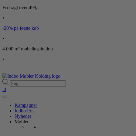
Fri fragt over 499,-
•
-20% på første køb
•
4.000 m² møbelinspiration
•
Products
search
0
Kampagner
Indbo Pris
Nyheder
Møbler