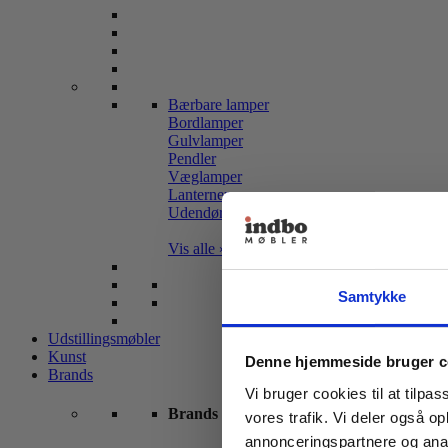
Bærbare lamper
Bordlamper
Gulvlamper
Pendler
Væglamper
Lanterner
Udendørslamper
Vis alle »
Samtykke
Udstillingsmøbler
Kunst
Denne hjemmeside bruger c
Brands
Vi bruger cookies til at tilpas
Brands
vores trafik. Vi deler også 
annonceringspartnere og anal