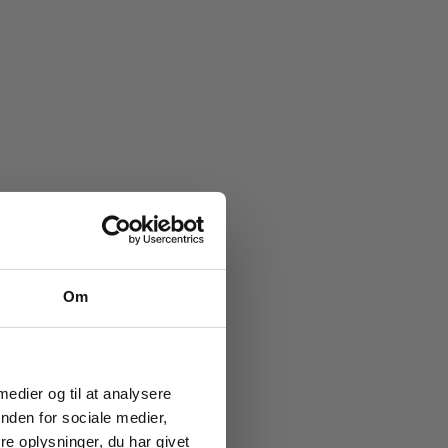
e køb
Om
ub!
g vores
ion og
 medier og til at analysere
nden for sociale medier,
e oplysninger, du har givet