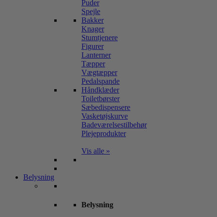
Puder
Spejle
Bakker
Knager
Stumtjenere
Figurer
Lanterner
Tæpper
Vægtæpper
Pedalspande
Håndklæder
Toiletbørster
Sæbedispensere
Vasketøjskurve
Badeværelsestilbehør
Plejeprodukter
Vis alle »
Belysning
Belysning