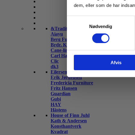
dem, eller som de har indsaml
Samtykkevalg
Nødvendig
&Tradition
Aiayu
Berg Furniture
Brdr. Krüger
Cane-line
Carl Hansen & Søn
Clic
Afvis
dk3
Eilersen
Erik Jørgensen
Fredericia Furniture
Fritz Hansen
Guardian
Gubi
HAY
Hästens
House of Finn Juhl
Kath & Andersen
Konsthantverk
Kvadrat