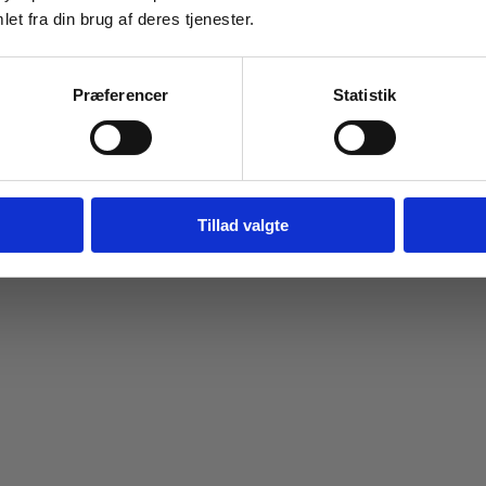
et fra din brug af deres tjenester.
Navn
Email
Præferencer
Statistik
Tilmeld dig
Jeg springer over
Tillad valgte