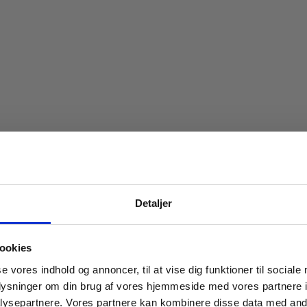
Spar 20% på dit først
Detaljer
Bliv medlem af Indbo Møblers kundekl
Få
20% rabat på dit første køb
og modta
ookies
nyhedsbrev med tilbud, nyheder, inspirat
se vores indhold og annoncer, til at vise dig funktioner til sociale
invitationer til eksklusive events.
oplysninger om din brug af vores hjemmeside med vores partnere i
Læs betingelser
her
.
ysepartnere. Vores partnere kan kombinere disse data med andr