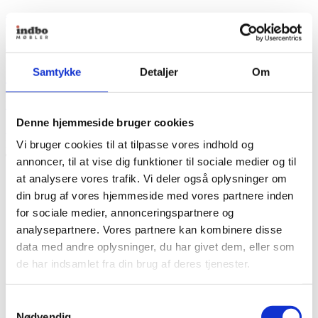
Fra
9.840,00
kr.
+ Flere varianter
Samtykke
Detaljer
Om
Strapatz
Fra
9.840,00
kr.
Denne hjemmeside bruger cookies
Se produkt
Dette vare har flere varianter. Mulighederne kan vælges
på varesiden
Vi bruger cookies til at tilpasse vores indhold og
Indbo Pris
annoncer, til at vise dig funktioner til sociale medier og til
at analysere vores trafik. Vi deler også oplysninger om
din brug af vores hjemmeside med vores partnere inden
for sociale medier, annonceringspartnere og
analysepartnere. Vores partnere kan kombinere disse
data med andre oplysninger, du har givet dem, eller som
de har indsamlet fra din brug af deres tjenester.
Samtykkevalg
Nødvendig