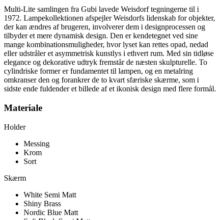
Multi-Lite samlingen fra Gubi lavede Weisdorf tegningerne til i
1972.
Lampekolle
ktionen afspejler Weisdorfs lidenskab for objekter,
der kan ændres af brugeren, involverer dem i designprocessen og
tilbyder et mere dynamisk design. Den er kendetegnet ved sine
mange kombinationsmuligheder, hvor lyset kan rettes opad, nedad
eller udstråler et asymmetrisk kunstlys i ethvert rum. Med sin tidløse
elegance og dekorative udtryk fremstår de næsten skulpturelle. To
cylindriske former er fundamentet til lampen, og en metalring
omkranser den og forankrer de to kvart sfæriske skærme, som i
sidste ende fuldender et billede af et ikonisk design med flere formål.
Materiale
Holder
Messing
Krom
Sort
Skærm
White Semi Matt
Shiny Brass
Nordic Blue Matt