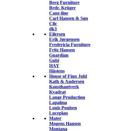
Berg Furniture
Brdr. Krüger
Cane-line
Carl Hansen & Søn
Clic
dk3
Eilersen
Erik Jørgensen
Fredericia Furniture
Fritz Hansen
Guardian
Gubi
HAY
Hästens
House of Finn Juhl
Kath & Andersen
Konsthantverk
Kvadrat
Lange Production
Lapalma
Louis Poulsen
Luceplan
Mater
Mogens Hansen
Montana