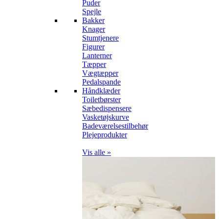
Puder
Spejle
Bakker
Knager
Stumtjenere
Figurer
Lanterner
Tæpper
Vægtæpper
Pedalspande
Håndklæder
Toiletbørster
Sæbedispensere
Vasketøjskurve
Badeværelsestilbehør
Plejeprodukter
Vis alle »