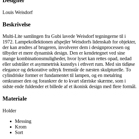
Designer
Louis Weisdorf
Beskrivelse
Multi-Lite samlingen fra Gubi lavede Weisdorf tegningerne til i
1972.
Lampekolle
ktionen afspejler Weisdorfs lidenskab for objekter,
der kan ændres af brugeren, involverer dem i designprocessen og
tilbyder et mere dynamisk design. Den er kendetegnet ved sine
mange kombinationsmuligheder, hvor lyset kan rettes opad, nedad
eller udstråler et asymmetrisk kunstlys i ethvert rum. Med sin tidløse
elegance og dekorative udtryk fremstår de næsten skulpturelle. To
cylindriske former er fundamentet til lampen, og en metalring
omkranser den og forankrer de to kvart sfæriske skærme, som i
sidste ende fuldender et billede af et ikonisk design med flere formål.
Materiale
Holder
Messing
Krom
Sort