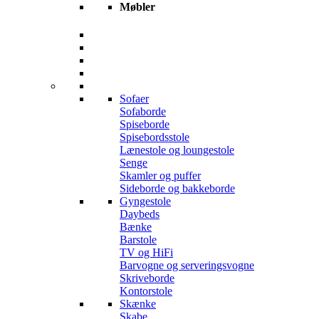
Møbler
Sofaer
Sofaborde
Spiseborde
Spisebordsstole
Lænestole og loungestole
Senge
Skamler og puffer
Sideborde og bakkeborde
Gyngestole
Daybeds
Bænke
Barstole
TV og HiFi
Barvogne og serveringsvogne
Skriveborde
Kontorstole
Skænke
Skabe