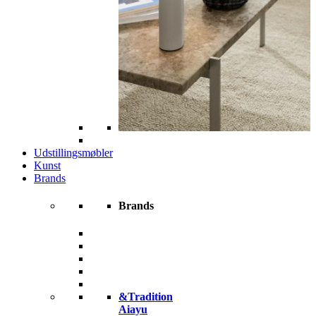
Udstillingsmøbler
Kunst
Brands
Brands
&Tradition
Aiayu