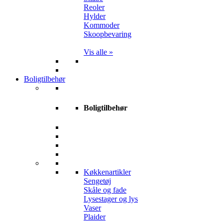
Reoler
Hylder
Kommoder
Skoopbevaring
Vis alle »
Boligtilbehør
Boligtilbehør
Køkkenartikler
Sengetøj
Skåle og fade
Lysestager og lys
Vaser
Plaider