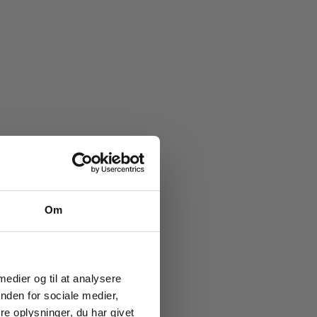
e køb
Om
ub!
g vores
ion og
 medier og til at analysere
nden for sociale medier,
e oplysninger, du har givet