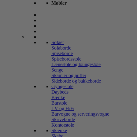
Møbler
Sofaer
Sofaborde
Spiseborde
Spisebordsstole
Lænestole og loungestole
Senge
Skamler og puffer
Sideborde og bakkeborde
Gyngestole
Daybeds
Bænke
Barstole
TV og HiFi
Barvogne og serveringsvogne
Skriveborde
Kontorstole
Skænke
Skabe