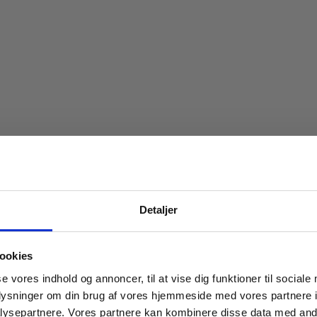
Spar 20% på dit først
Detaljer
Bliv medlem af Indbo Møblers kundekl
Få
20% rabat på dit første køb
og modta
ookies
nyhedsbrev med tilbud, nyheder, inspirat
se vores indhold og annoncer, til at vise dig funktioner til sociale
invitationer til eksklusive events.
oplysninger om din brug af vores hjemmeside med vores partnere i
Læs betingelser
her
.
ysepartnere. Vores partnere kan kombinere disse data med andr