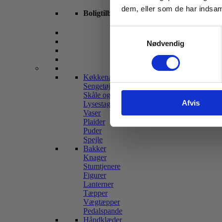
dem, eller som de har indsaml
Boligtilbehør
Samtykkevalg
Nødvendig
Køkkenartikler
Sengetøj
Skåle og fade
Afvis
Lysestager og lys
Vaser
Plaider
Puder
Spejle
Bakker
Knager
Stumtjenere
Figurer
Lanterner
Tæpper
Vægtæpper
Pedalspande
Håndklæder