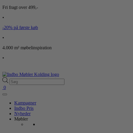
Fri fragt over 499,-
•
-20% på første køb
•
4.000 m² møbelinspiration
•
Products
search
0
Kampagner
Indbo Pris
Nyheder
Møbler