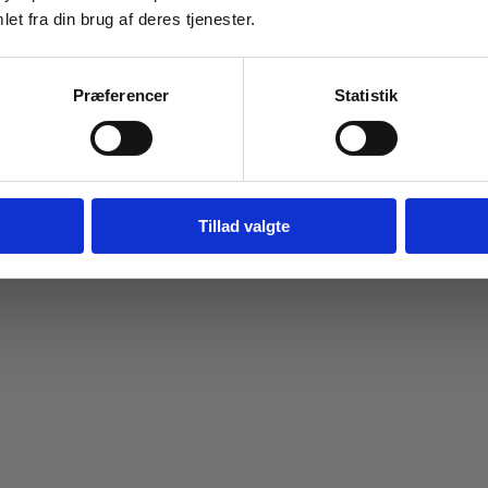
et fra din brug af deres tjenester.
Navn
Email
Præferencer
Statistik
Tilmeld dig
Jeg springer over
Tillad valgte