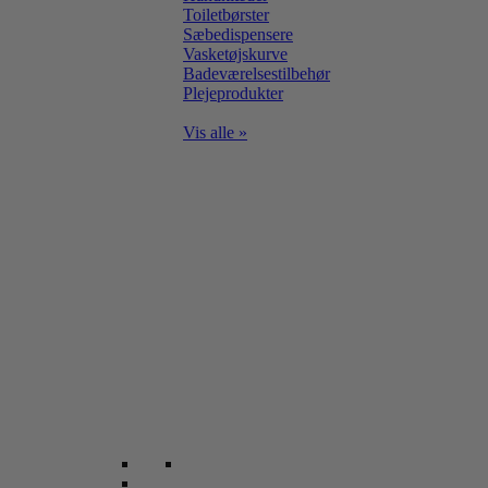
Toiletbørster
Sæbedispensere
Vasketøjskurve
Badeværelsestilbehør
Plejeprodukter
Vis alle »