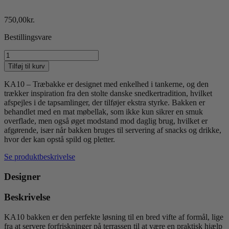
750,00
kr.
Bestillingsvare
KA10
-
Tilføj til kurv
Træbakke
antal
KA10 – Træbakke er designet med enkelhed i tankerne, og den
trækker inspiration fra den stolte danske snedkertradition, hvilket
afspejles i de tapsamlinger, der tilføjer ekstra styrke. Bakken er
behandlet med en mat møbellak, som ikke kun sikrer en smuk
overflade, men også øget modstand mod daglig brug, hvilket er
afgørende, især når bakken bruges til servering af snacks og drikke,
hvor der kan opstå spild og pletter.
Se produktbeskrivelse
Designer
Beskrivelse
KA10 bakken er den perfekte løsning til en bred vifte af formål, lige
fra at servere forfriskninger på terrassen til at være en praktisk hjælp