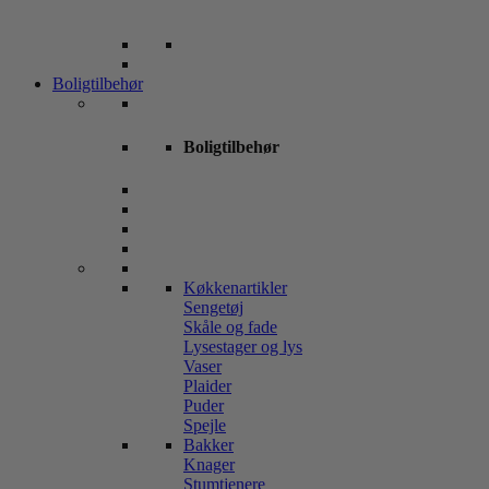
Boligtilbehør
Boligtilbehør
Køkkenartikler
Sengetøj
Skåle og fade
Lysestager og lys
Vaser
Plaider
Puder
Spejle
Bakker
Knager
Stumtjenere