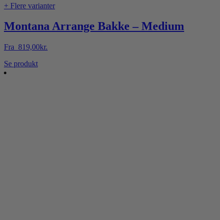
+ Flere varianter
Montana Arrange Bakke – Medium
Fra
819,00
kr.
Dette
Se produkt
vare
har
flere
varianter.
Mulighederne
kan
vælges
på
varesiden