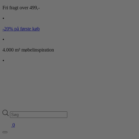
Fri fragt over 499,-
•
-20% på første køb
•
4.000 m² møbelinspiration
•
Products
search
0