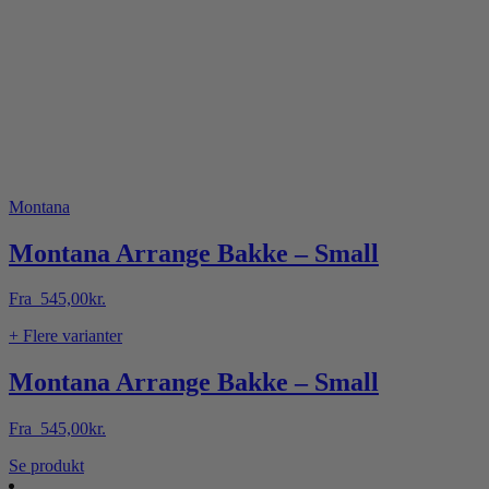
Montana
Montana Arrange Bakke – Small
Fra
545,00
kr.
+ Flere varianter
Montana Arrange Bakke – Small
Fra
545,00
kr.
Dette
Se produkt
vare