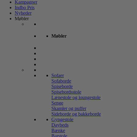
Kampagner
Indbo Pris
Nyheder
Møbler
Møbler
Sofaer
Sofaborde
Spiseborde
Spisebordsstole
Lænestole og loungestole
Senge
Skamler og puffer
Sideborde og bakkeborde
Gyngestole
Daybeds
Bænke
Barstole