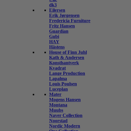
dk3
Eilersen
Erik Jørgensen
Fredericia Furniture
Fritz Hansen
Guardian
Gubi
HAY
Hästens
House of Finn Juhl
Kath & Andersen
Konsthantverk
Kvadrat
Lange Production
Lapalma
Louis Poulsen
Luceplan
Mater
Mogens Hansen
Montana
Muubs
Naver Collection
Noorstad
Nordic Modern