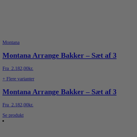
Montana
Montana Arrange Bakker – Sæt af 3
Fra
2.182,00
kr.
+ Flere varianter
Montana Arrange Bakker – Sæt af 3
Fra
2.182,00
kr.
Dette
Se produkt
vare
har
flere
varianter.