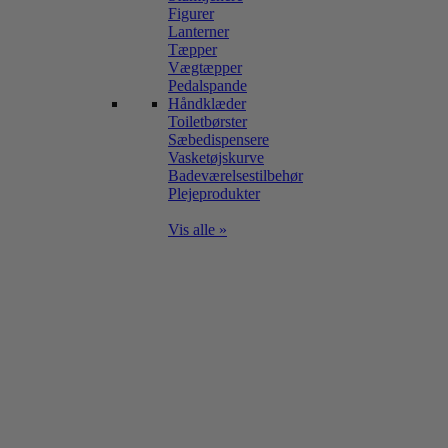
Figurer
Lanterner
Tæpper
Vægtæpper
Pedalspande
Håndklæder
Toiletbørster
Sæbedispensere
Vasketøjskurve
Badeværelsestilbehør
Plejeprodukter
Vis alle »