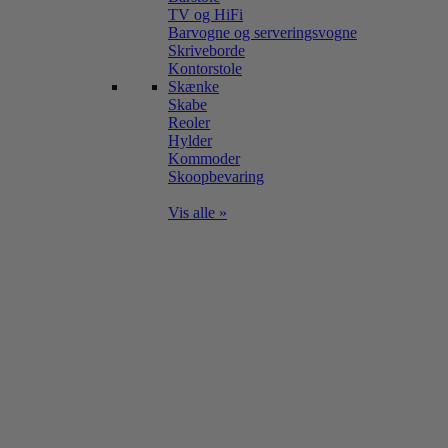
TV og HiFi
Barvogne og serveringsvogne
Skriveborde
Kontorstole
Skænke
Skabe
Reoler
Hylder
Kommoder
Skoopbevaring
Vis alle »