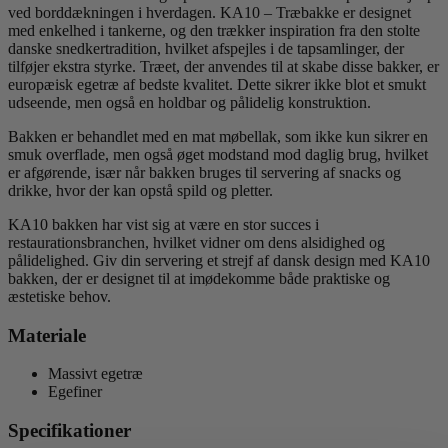
ved borddækningen i hverdagen. KA10 – Træbakke er designet
med enkelhed i tankerne, og den trækker inspiration fra den stolte
danske snedkertradition, hvilket afspejles i de tapsamlinger, der
tilføjer ekstra styrke. Træet, der anvendes til at skabe disse bakker, er
europæisk egetræ af bedste kvalitet. Dette sikrer ikke blot et smukt
udseende, men også en holdbar og pålidelig konstruktion.
Bakken er behandlet med en mat møbellak, som ikke kun sikrer en
smuk overflade, men også øget modstand mod daglig brug, hvilket
er afgørende, især når bakken bruges til servering af snacks og
drikke, hvor der kan opstå spild og pletter.
KA10 bakken har vist sig at være en stor succes i
restaurationsbranchen, hvilket vidner om dens alsidighed og
pålidelighed. Giv din servering et strejf af dansk design med KA10
bakken, der er designet til at imødekomme både praktiske og
æstetiske behov.
Materiale
Massivt egetræ
Egefiner
Specifikationer