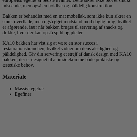
europæisk egetræ af bedste kvalitet. Dette sikrer ikke blot et smukt
udseende, men også en holdbar og pålidelig konstruktion.
Bakken er behandlet med en mat møbellak, som ikke kun sikrer en
smuk overflade, men også øget modstand mod daglig brug, hvilket
er afgørende, især når bakken bruges til servering af snacks og
drikke, hvor der kan opstå spild og pletter.
KA10 bakken har vist sig at være en stor succes i
restaurationsbranchen, hvilket vidner om dens alsidighed og
pålidelighed. Giv din servering et strejf af dansk design med KA10
bakken, der er designet til at imødekomme både praktiske og
æstetiske behov.
Materiale
Massivt egetræ
Egefiner