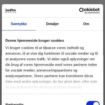
Bredde
30 cm
Længde
50 cm
Samtykke
Detaljer
Om
Anbefalinger til dig
Denne hjemmeside bruger cookies
Vi bruger cookies til at tilpasse vores indhold og
annoncer, til at vise dig funktioner til sociale medier og til
at analysere vores trafik. Vi deler også oplysninger om
Spar 20% på dit første køb
din brug af vores hjemmeside med vores partnere inden
for sociale medier, annonceringspartnere og
analysepartnere. Vores partnere kan kombinere disse
Bliv medlem af Indbo Møblers kundeklub!
data med andre oplysninger, du har givet dem, eller som
Få
20% rabat på dit første køb
og modtag vores
de har indsamlet fra din brug af deres tjenester.
nyhedsbrev med tilbud, nyheder, inspiration og
invitationer til eksklusive events.
Samtykkevalg
Læs betingelser
her
.
Nødvendig