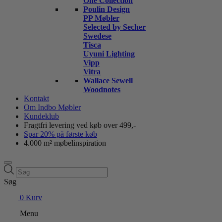
One Collection
Poulin Design
PP Møbler
Selected by Secher
Swedese
Tisca
Uyuni Lighting
Vipp
Vitra
Wallace Sewell
Woodnotes
Kontakt
Om Indbo Møbler
Kundeklub
Fragtfri levering ved køb over 499,-
Spar 20% på første køb
4.000 m² møbelinspiration
Products
search
Søg
0
Kurv
Menu