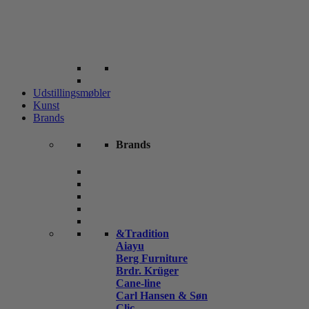
Udstillingsmøbler
Kunst
Brands
Brands
&Tradition
Aiayu
Berg Furniture
Brdr. Krüger
Cane-line
Carl Hansen & Søn
Clic