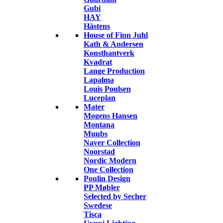
Gubi
HAY
Hästens
House of Finn Juhl
Kath & Andersen
Konsthantverk
Kvadrat
Lange Production
Lapalma
Louis Poulsen
Luceplan
Mater
Mogens Hansen
Montana
Muubs
Naver Collection
Noorstad
Nordic Modern
One Collection
Poulin Design
PP Møbler
Selected by Secher
Swedese
Tisca