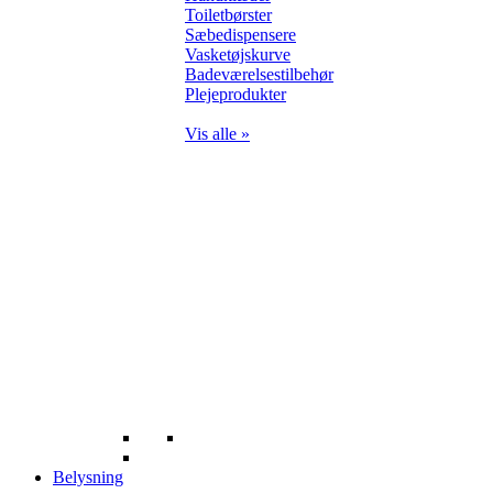
Toiletbørster
Sæbedispensere
Vasketøjskurve
Badeværelsestilbehør
Plejeprodukter
Vis alle »
Belysning