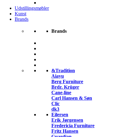
Udstillingsmøbler
Kunst
Brands
Brands
&Tradition
Aiayu
Berg Furniture
Brdr. Krüger
Cane-line
Carl Hansen & Søn
Clic
dk3
Eilersen
Erik Jørgensen
Fredericia Furniture
Fritz Hansen
Guardian