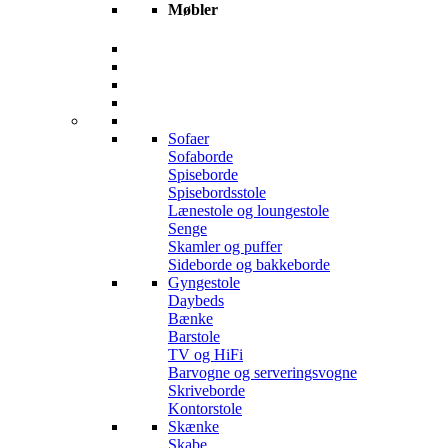
Møbler
Sofaer
Sofaborde
Spiseborde
Spisebordsstole
Lænestole og loungestole
Senge
Skamler og puffer
Sideborde og bakkeborde
Gyngestole
Daybeds
Bænke
Barstole
TV og HiFi
Barvogne og serveringsvogne
Skriveborde
Kontorstole
Skænke
Skabe