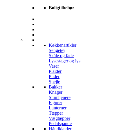
Boligtilbehør
Køkkenartikler
Sengetøj
Skåle og fade
Lysestager og lys
Vaser
Plaider
Puder
Spejle
Bakker
Knager
Stumtjenere
Figurer
Lanterner
Tæpper
Vægtæpper
Pedalspande
Håndklæder