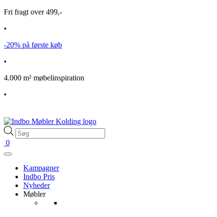
Fri fragt over 499,-
•
-20% på første køb
•
4.000 m² møbelinspiration
•
Products
search
0
Kampagner
Indbo Pris
Nyheder
Møbler