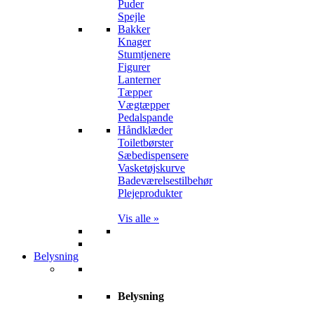
Puder
Spejle
Bakker
Knager
Stumtjenere
Figurer
Lanterner
Tæpper
Vægtæpper
Pedalspande
Håndklæder
Toiletbørster
Sæbedispensere
Vasketøjskurve
Badeværelsestilbehør
Plejeprodukter
Vis alle »
Belysning
Belysning