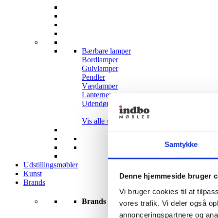
Bærbare lamper
Bordlamper
Gulvlamper
Pendler
Væglamper
Lanterner
Udendørslamper
Vis alle »
Samtykke
Udstillingsmøbler
Kunst
Denne hjemmeside bruger c
Brands
Vi bruger cookies til at tilpas
Brands
vores trafik. Vi deler også 
annonceringspartnere og anal