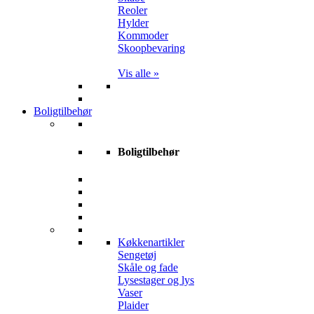
Reoler
Hylder
Kommoder
Skoopbevaring
Vis alle »
Boligtilbehør
Boligtilbehør
Køkkenartikler
Sengetøj
Skåle og fade
Lysestager og lys
Vaser
Plaider