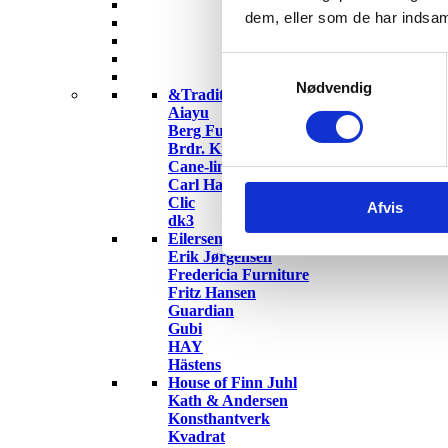
dem, eller som de har indsaml
Samtykkevalg
Nødvendig
&Tradition
Aiayu
Berg Furniture
Brdr. Krüger
Cane-line
Carl Hansen & Søn
Clic
Afvis
dk3
Eilersen
Erik Jørgensen
Fredericia Furniture
Fritz Hansen
Guardian
Gubi
HAY
Hästens
House of Finn Juhl
Kath & Andersen
Konsthantverk
Kvadrat