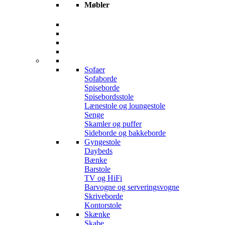
Møbler
Sofaer
Sofaborde
Spiseborde
Spisebordsstole
Lænestole og loungestole
Senge
Skamler og puffer
Sideborde og bakkeborde
Gyngestole
Daybeds
Bænke
Barstole
TV og HiFi
Barvogne og serveringsvogne
Skriveborde
Kontorstole
Skænke
Skabe