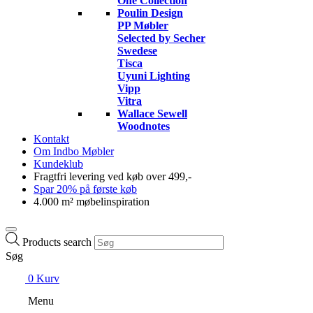
One Collection
Poulin Design
PP Møbler
Selected by Secher
Swedese
Tisca
Uyuni Lighting
Vipp
Vitra
Wallace Sewell
Woodnotes
Kontakt
Om Indbo Møbler
Kundeklub
Fragtfri levering ved køb over 499,-
Spar 20% på første køb
4.000 m² møbelinspiration
Products search
Søg
0
Kurv
Menu