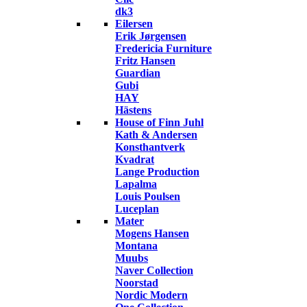
dk3
Eilersen
Erik Jørgensen
Fredericia Furniture
Fritz Hansen
Guardian
Gubi
HAY
Hästens
House of Finn Juhl
Kath & Andersen
Konsthantverk
Kvadrat
Lange Production
Lapalma
Louis Poulsen
Luceplan
Mater
Mogens Hansen
Montana
Muubs
Naver Collection
Noorstad
Nordic Modern