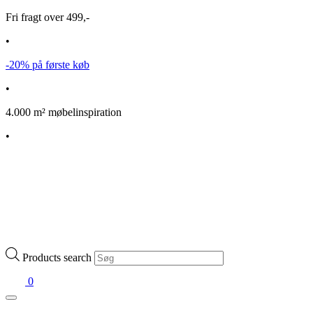
Fri fragt over 499,-
•
-20% på første køb
•
4.000 m² møbelinspiration
•
Products search
0