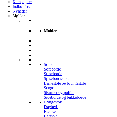
Kampagner
Indbo Pris
Nyheder
Møbler
Møbler
Sofaer
Sofaborde
Spiseborde
Spisebordsstole
Lænestole og loungestole
Senge
Skamler og puffer
Sideborde og bakkeborde
Gyngestole
Daybeds
Bænke
Barstole