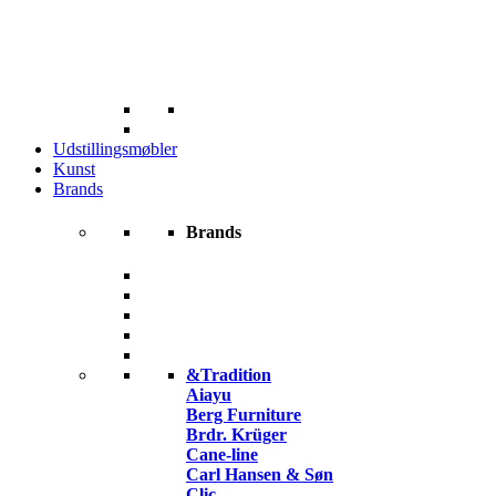
Udstillingsmøbler
Kunst
Brands
Brands
&Tradition
Aiayu
Berg Furniture
Brdr. Krüger
Cane-line
Carl Hansen & Søn
Clic