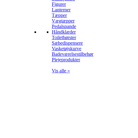
Figurer
Lanterner
Tæpper
Vægtæpper
Pedalspande
Håndklæder
Toiletbørster
Sæbedispensere
Vasketøjskurve
Badeværelsestilbehør
Plejeprodukter
Vis alle »