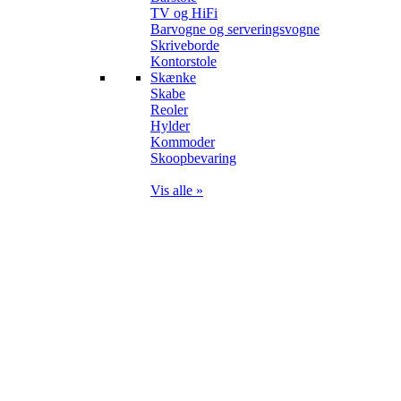
TV og HiFi
Barvogne og serveringsvogne
Skriveborde
Kontorstole
Skænke
Skabe
Reoler
Hylder
Kommoder
Skoopbevaring
Vis alle »