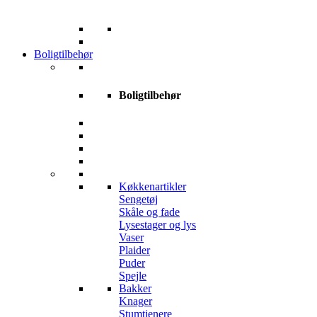
Boligtilbehør
Boligtilbehør
Køkkenartikler
Sengetøj
Skåle og fade
Lysestager og lys
Vaser
Plaider
Puder
Spejle
Bakker
Knager
Stumtjenere