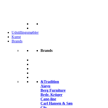
Udstillingsmøbler
Kunst
Brands
Brands
&Tradition
Aiayu
Berg Furniture
Brdr. Krüger
Cane-line
Carl Hansen & Søn
Clic