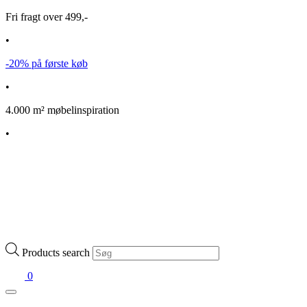
Fri fragt over 499,-
•
-20% på første køb
•
4.000 m² møbelinspiration
•
Products search
0