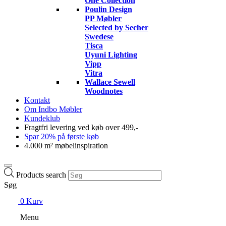
One Collection
Poulin Design
PP Møbler
Selected by Secher
Swedese
Tisca
Uyuni Lighting
Vipp
Vitra
Wallace Sewell
Woodnotes
Kontakt
Om Indbo Møbler
Kundeklub
Fragtfri levering ved køb over 499,-
Spar 20% på første køb
4.000 m² møbelinspiration
Products search
Søg
0
Kurv
Menu