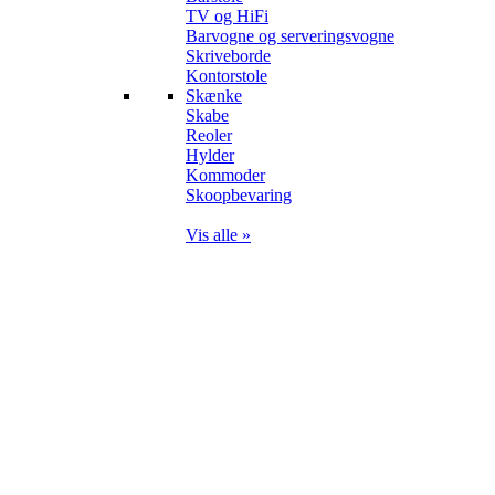
TV og HiFi
Barvogne og serveringsvogne
Skriveborde
Kontorstole
Skænke
Skabe
Reoler
Hylder
Kommoder
Skoopbevaring
Vis alle »