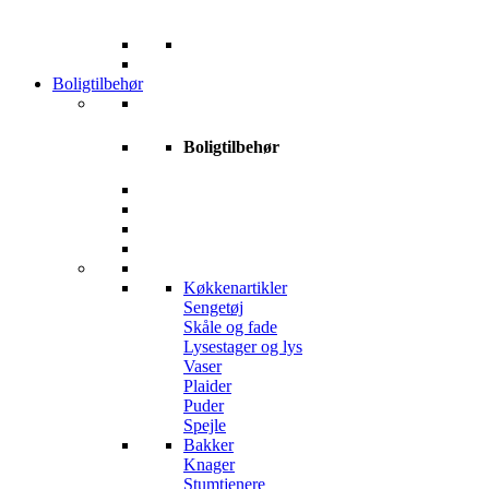
Boligtilbehør
Boligtilbehør
Køkkenartikler
Sengetøj
Skåle og fade
Lysestager og lys
Vaser
Plaider
Puder
Spejle
Bakker
Knager
Stumtjenere