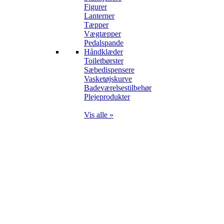
Figurer
Lanterner
Tæpper
Vægtæpper
Pedalspande
Håndklæder
Toiletbørster
Sæbedispensere
Vasketøjskurve
Badeværelsestilbehør
Plejeprodukter
Vis alle »