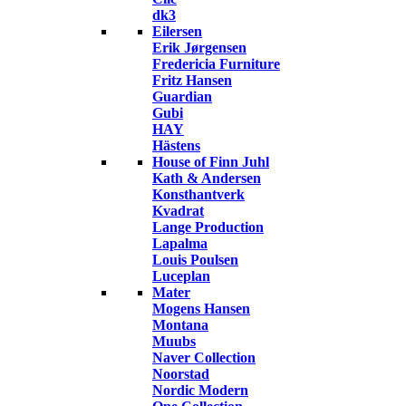
dk3
Eilersen
Erik Jørgensen
Fredericia Furniture
Fritz Hansen
Guardian
Gubi
HAY
Hästens
House of Finn Juhl
Kath & Andersen
Konsthantverk
Kvadrat
Lange Production
Lapalma
Louis Poulsen
Luceplan
Mater
Mogens Hansen
Montana
Muubs
Naver Collection
Noorstad
Nordic Modern