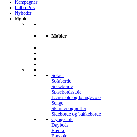
Kampagner
Indbo Pris
Nyheder
Møbler
Møbler
Sofaer
Sofaborde
Spiseborde
Spisebordsstole
Lænestole og loungestole
Senge
Skamler og puffer
Sideborde og bakkeborde
Gyngestole
Daybeds
Bænke
Barstole