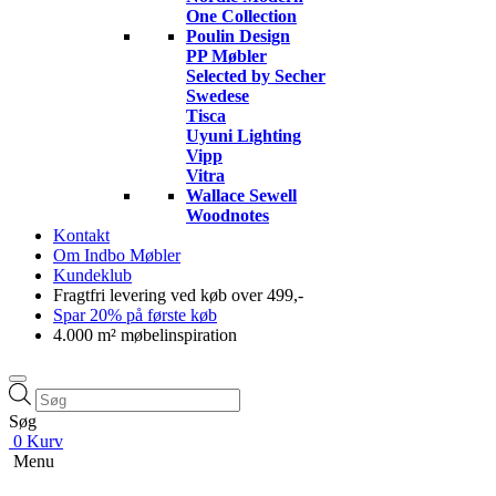
One Collection
Poulin Design
PP Møbler
Selected by Secher
Swedese
Tisca
Uyuni Lighting
Vipp
Vitra
Wallace Sewell
Woodnotes
Kontakt
Om Indbo Møbler
Kundeklub
Fragtfri levering ved køb over 499,-
Spar 20% på første køb
4.000 m² møbelinspiration
Products
search
Søg
0
Kurv
Menu