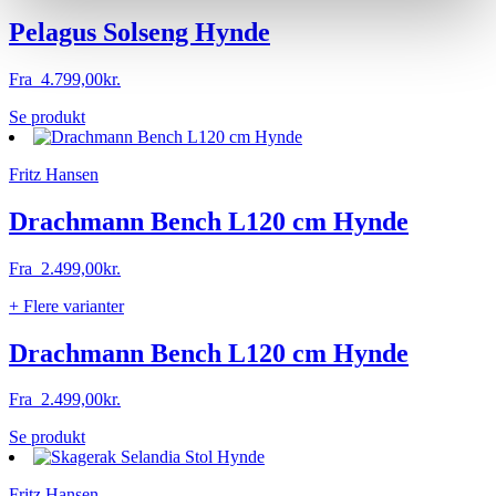
Pelagus Solseng Hynde
Fra
4.799,00
kr.
Dette
Se produkt
vare
har
Fritz Hansen
flere
varianter.
Mulighederne
Drachmann Bench L120 cm Hynde
kan
vælges
Fra
2.499,00
kr.
på
varesiden
+ Flere varianter
Drachmann Bench L120 cm Hynde
Fra
2.499,00
kr.
Dette
Se produkt
vare
har
Fritz Hansen
flere