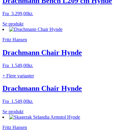
Drachmann Bench L209 cm Hynde
Fra
3.299,00
kr.
Dette
Se produkt
vare
har
Fritz Hansen
flere
varianter.
Mulighederne
Drachmann Chair Hynde
kan
vælges
Fra
1.549,00
kr.
på
varesiden
+ Flere varianter
Drachmann Chair Hynde
Fra
1.549,00
kr.
Dette
Se produkt
vare
har
Fritz Hansen
flere
varianter.