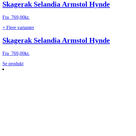
Mulighederne
Skagerak Selandia Armstol Hynde
kan
vælges
Fra
769,00
kr.
på
varesiden
+ Flere varianter
Skagerak Selandia Armstol Hynde
Fra
769,00
kr.
Dette
Se produkt
vare
har
flere
varianter.
Mulighederne
kan
vælges
på
varesiden