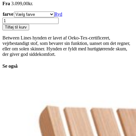
Fra
3.099,00
kr.
farve
Ryd
Between
Lines
Tilføj til kurv
Dækstol
Hynde
Between Lines hynden er lavet af Oeko-Tex-certificeret,
antal
vejrbestandigt stof, som bevarer sin funktion, uanset om det regner,
eller om solen skinner. Hynden er fyldt med hurtigtørrende skum,
der giver god siddekomfort.
Se også