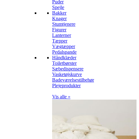
Puder
Spejle
Bakker
Knager
Stumtjenere
Figurer
Lanterner
Tæpper
Vægtæpper
Pedalspande
Håndklæder
Toiletbørster
Sæbedispensere
Vasketøjskurve
Badeværelsestilbehør
Plejeprodukter
Vis alle »