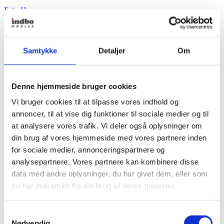
Fritz Hansen
Between Lines Dækstol
6.699,00
kr.
Samtykke
Detaljer
Om
Se produktbeskrivelse
Designer
Denne hjemmeside bruger cookies
Stine Weigelt
Vi bruger cookies til at tilpasse vores indhold og
annoncer, til at vise dig funktioner til sociale medier og til
Beskrivelse
at analysere vores trafik. Vi deler også oplysninger om
Between Lines serien er lavet med komfort, kvalitet og holdbarhed
din brug af vores hjemmeside med vores partnere inden
for øje og har et afslappet udtryk, der gør møblerne perfekte, til når
for sociale medier, annonceringspartnere og
man vil nyde livet i det fri. Designet af den danske møbeldesigner
analysepartnere. Vores partnere kan kombinere disse
Stine Weigelt. Between Lines hynden er lavet af Oeko-Tex-
certificeret, vejrbestandigt stof, som bevarer sin funktion, uanset om
data med andre oplysninger, du har givet dem, eller som
det regner, eller om solen skinner. Hynden er fyldt med
de har indsamlet fra din brug af deres tjenester.
hurtigtørrende skum, der giver god siddekomfort.
Materiale
Samtykkevalg
Nødvendig