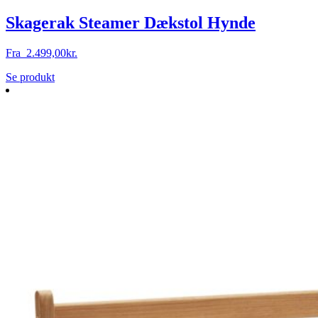
Skagerak Steamer Dækstol Hynde
Fra
2.499,00
kr.
Dette
Se produkt
vare
har
flere
varianter.
Mulighederne
kan
vælges
på
varesiden