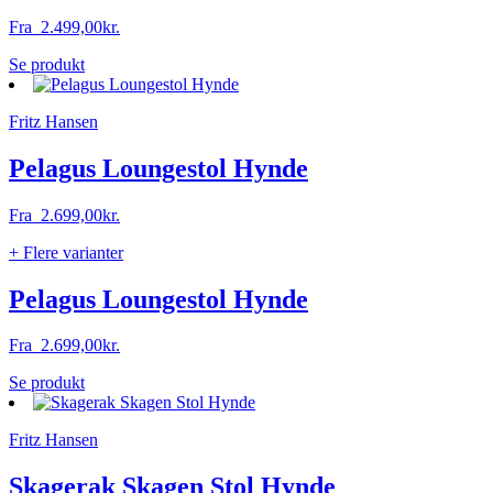
Fra
2.499,00
kr.
Dette
Se produkt
vare
har
Fritz Hansen
flere
varianter.
Mulighederne
Pelagus Loungestol Hynde
kan
vælges
Fra
2.699,00
kr.
på
varesiden
+ Flere varianter
Pelagus Loungestol Hynde
Fra
2.699,00
kr.
Dette
Se produkt
vare
har
Fritz Hansen
flere
varianter.
Mulighederne
Skagerak Skagen Stol Hynde