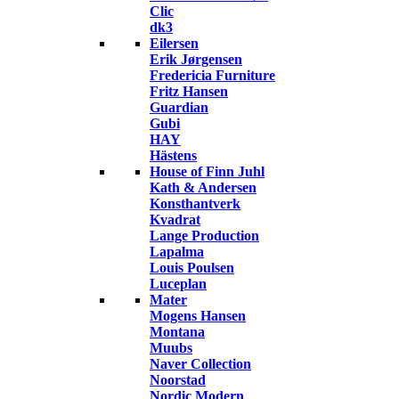
Clic
dk3
Eilersen
Erik Jørgensen
Fredericia Furniture
Fritz Hansen
Guardian
Gubi
HAY
Hästens
House of Finn Juhl
Kath & Andersen
Konsthantverk
Kvadrat
Lange Production
Lapalma
Louis Poulsen
Luceplan
Mater
Mogens Hansen
Montana
Muubs
Naver Collection
Noorstad
Nordic Modern