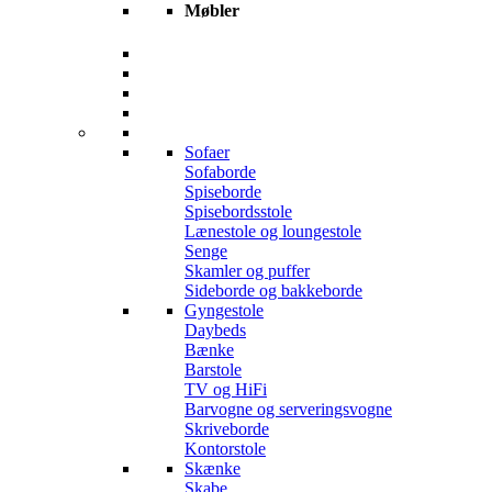
Møbler
Sofaer
Sofaborde
Spiseborde
Spisebordsstole
Lænestole og loungestole
Senge
Skamler og puffer
Sideborde og bakkeborde
Gyngestole
Daybeds
Bænke
Barstole
TV og HiFi
Barvogne og serveringsvogne
Skriveborde
Kontorstole
Skænke
Skabe