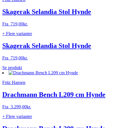
varianter.
Mulighederne
Skagerak Selandia Stol Hynde
kan
vælges
Fra
719,00
kr.
på
varesiden
+ Flere varianter
Skagerak Selandia Stol Hynde
Fra
719,00
kr.
Dette
Se produkt
vare
har
Fritz Hansen
flere
varianter.
Mulighederne
Drachmann Bench L209 cm Hynde
kan
vælges
Fra
3.299,00
kr.
på
varesiden
+ Flere varianter