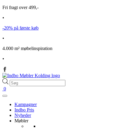
Fri fragt over 499,-
•
-20% på første køb
•
4.000 m² møbelinspiration
•
Products
search
0
Kampagner
Indbo Pris
Nyheder
Møbler