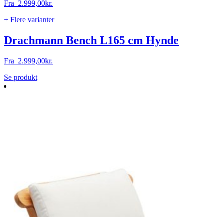
Fra
2.999,00
kr.
+ Flere varianter
Drachmann Bench L165 cm Hynde
Fra
2.999,00
kr.
Dette
Se produkt
vare
har
flere
varianter.
Mulighederne
kan
vælges
på
varesiden