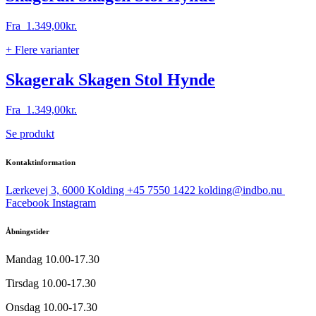
kan
vælges
Fra
1.349,00
kr.
på
varesiden
+ Flere varianter
Skagerak Skagen Stol Hynde
Fra
1.349,00
kr.
Dette
Se produkt
vare
har
Kontaktinformation
flere
varianter.
Lærkevej 3, 6000 Kolding
+45 7550 1422
kolding@indbo.nu
Mulighederne
Facebook
Instagram
kan
vælges
Åbningstider
på
varesiden
Mandag
10.00-17.30
Tirsdag
10.00-17.30
Onsdag
10.00-17.30