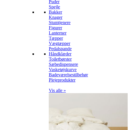
Puder
Spejle
Bakker
Knager
Stumtjenere
Figurer
Lanterner
Tæpper
Vægtæpper
Pedalspande
Håndklæder
Toiletbørster
Sæbedispensere
Vasketøjskurve
Badeværelsestilbehør
Plejeprodukter
Vis alle »