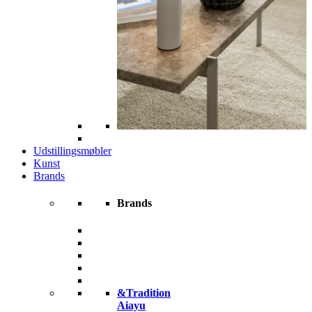
Udstillingsmøbler
Kunst
Brands
Brands
&Tradition
Aiayu