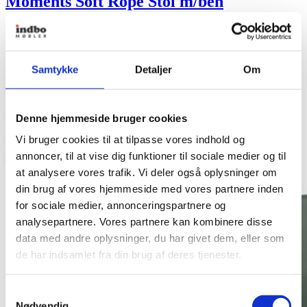
Moments Soft Rope Stol m/ben
Fra
4.318,00
kr.
+ Flere varianter
Samtykke
Detaljer
Om
Moments Soft Rope Stol m/ben
Fra
4.318,00
kr.
Denne hjemmeside bruger cookies
Se produkt
Dette vare har flere varianter. Mulighederne kan vælges
Vi bruger cookies til at tilpasse vores indhold og
på varesiden
annoncer, til at vise dig funktioner til sociale medier og til
Nyhed
at analysere vores trafik. Vi deler også oplysninger om
din brug af vores hjemmeside med vores partnere inden
for sociale medier, annonceringspartnere og
analysepartnere. Vores partnere kan kombinere disse
data med andre oplysninger, du har givet dem, eller som
de har indsamlet fra din brug af deres tjenester.
Samtykkevalg
Nødvendig