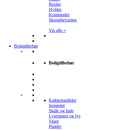
Reoler
Hylder
Kommoder
Skoopbevaring
Vis alle »
Boligtilbehør
Boligtilbehør
Køkkenartikler
Sengetøj
Skåle og fade
Lysestager og lys
Vaser
Plaider