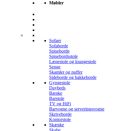
Møbler
Sofaer
Sofaborde
Spiseborde
Spisebordsstole
Lænestole og loungestole
Senge
Skamler og puffer
Sideborde og bakkeborde
Gyngestole
Daybeds
Bænke
Barstole
TV og HiFi
Barvogne og serveringsvogne
Skriveborde
Kontorstole
Skænke
Skabe