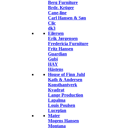
Berg Furniture
Brdr. Krüger
Cane-line
Carl Hansen & Søn
Clic
dk3
Eilersen
Erik Jørgensen
Fredericia Furniture
Fritz Hansen
Guardian
Gubi
HAY
Hästens
House of Finn Juhl
Kath & Andersen
Konsthantverk
Kvadrat
Lange Production
Lapalma
Louis Poulsen
Luceplan
Mater
Mogens Hansen
Montana