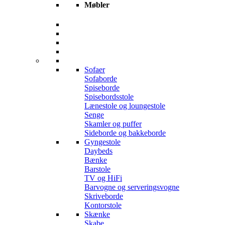
Møbler
Sofaer
Sofaborde
Spiseborde
Spisebordsstole
Lænestole og loungestole
Senge
Skamler og puffer
Sideborde og bakkeborde
Gyngestole
Daybeds
Bænke
Barstole
TV og HiFi
Barvogne og serveringsvogne
Skriveborde
Kontorstole
Skænke
Skabe