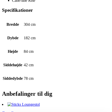
Cane-line Rise
Specifikationer
Bredde
304 cm
Dybde
182 cm
Højde
84 cm
Siddehøjde
42 cm
Siddedybde
78 cm
Anbefalinger til dig