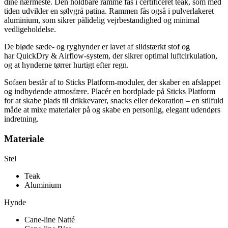
dine nærmeste. Den holdbare ramme fås i certificeret teak, som med
tiden udvikler en sølvgrå patina. Rammen fås også i pulverlakeret
aluminium, som sikrer pålidelig vejrbestandighed og minimal
vedligeholdelse.
De bløde sæde- og ryghynder er lavet af slidstærkt stof og
har QuickDry & Airflow-system, der sikrer optimal luftcirkulation,
og at hynderne tørrer hurtigt efter regn.
Sofaen består af to Sticks Platform-moduler, der skaber en afslappet
og indbydende atmosfære. Placér en bordplade på Sticks Platform
for at skabe plads til drikkevarer, snacks eller dekoration – en stilfuld
måde at mixe materialer på og skabe en personlig, elegant udendørs
indretning.
Materiale
Stel
Teak
Aluminium
Hynde
Cane-line Natté