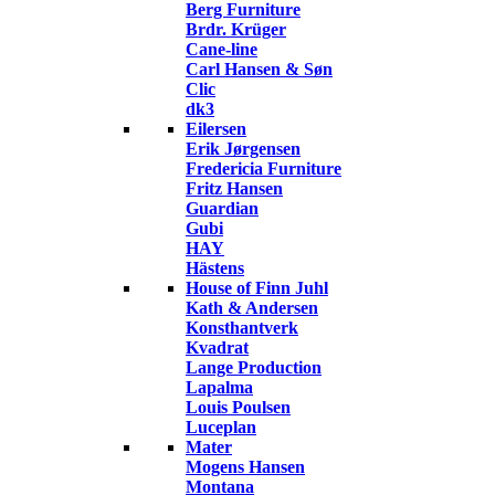
Berg Furniture
Brdr. Krüger
Cane-line
Carl Hansen & Søn
Clic
dk3
Eilersen
Erik Jørgensen
Fredericia Furniture
Fritz Hansen
Guardian
Gubi
HAY
Hästens
House of Finn Juhl
Kath & Andersen
Konsthantverk
Kvadrat
Lange Production
Lapalma
Louis Poulsen
Luceplan
Mater
Mogens Hansen
Montana