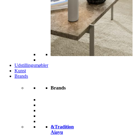
Udstillingsmøbler
Kunst
Brands
Brands
&Tradition
Aiayu