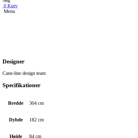
Søg
0
Kurv
Menu
Designer
Cane-line design team
Specifikationer
Bredde
304 cm
Dybde
182 cm
Højde
84 cm