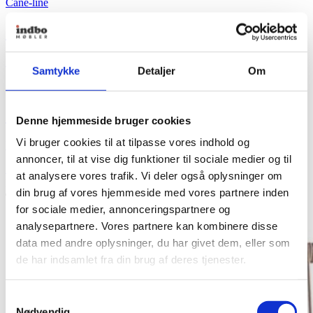
Cane-line
Sticks Loungestol
Fra
11.599,00
kr.
Samtykke
Detaljer
Om
+ Flere varianter
Sticks Loungestol
Denne hjemmeside bruger cookies
Vi bruger cookies til at tilpasse vores indhold og
Fra
11.599,00
kr.
annoncer, til at vise dig funktioner til sociale medier og til
Se produkt
Dette vare har flere varianter. Mulighederne kan vælges
at analysere vores trafik. Vi deler også oplysninger om
på varesiden
din brug af vores hjemmeside med vores partnere inden
for sociale medier, annonceringspartnere og
analysepartnere. Vores partnere kan kombinere disse
data med andre oplysninger, du har givet dem, eller som
de har indsamlet fra din brug af deres tjenester.
Samtykkevalg
Nødvendig