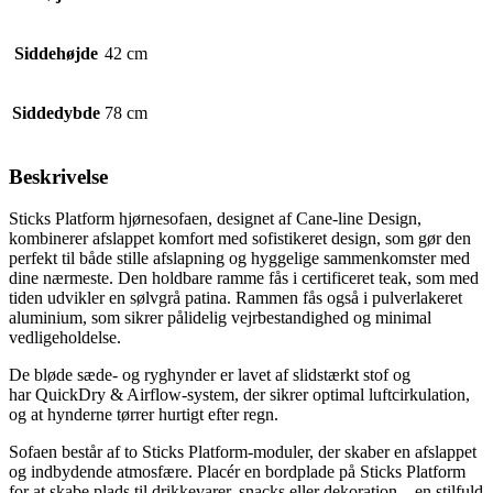
Siddehøjde
42 cm
Siddedybde
78 cm
Beskrivelse
Sticks Platform hjørnesofaen, designet af Cane-line Design,
kombinerer afslappet komfort med sofistikeret design, som gør den
perfekt til både stille afslapning og hyggelige sammenkomster med
dine nærmeste. Den holdbare ramme fås i certificeret teak, som med
tiden udvikler en sølvgrå patina. Rammen fås også i pulverlakeret
aluminium, som sikrer pålidelig vejrbestandighed og minimal
vedligeholdelse.
De bløde sæde- og ryghynder er lavet af slidstærkt stof og
har QuickDry & Airflow-system, der sikrer optimal luftcirkulation,
og at hynderne tørrer hurtigt efter regn.
Sofaen består af to Sticks Platform-moduler, der skaber en afslappet
og indbydende atmosfære. Placér en bordplade på Sticks Platform
for at skabe plads til drikkevarer, snacks eller dekoration – en stilfuld