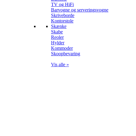
TV og HiFi
Barvogne og serveringsvogne
Skriveborde
Kontorstole
Skænke
Skabe
Reoler
Hylder
Kommoder
Skoopbevaring
Vis alle »