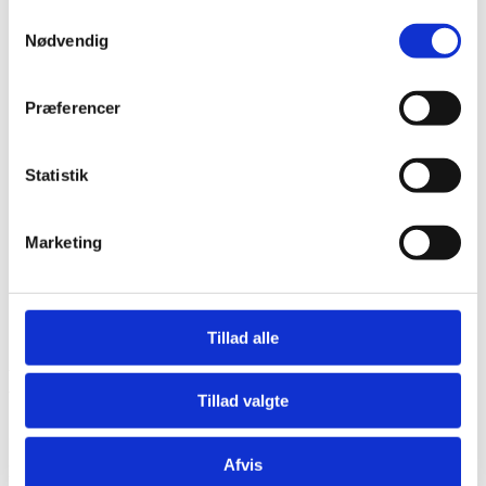
Samtykkevalg
Nødvendig
Præferencer
Statistik
Marketing
Tillad alle
Badmodul medium
Tillad valgte
37.995,00
kr.
Afvis
Bestillingsvare