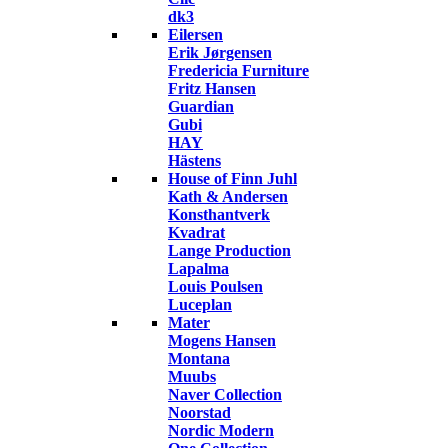
dk3
Eilersen
Erik Jørgensen
Fredericia Furniture
Fritz Hansen
Guardian
Gubi
HAY
Hästens
House of Finn Juhl
Kath & Andersen
Konsthantverk
Kvadrat
Lange Production
Lapalma
Louis Poulsen
Luceplan
Mater
Mogens Hansen
Montana
Muubs
Naver Collection
Noorstad
Nordic Modern