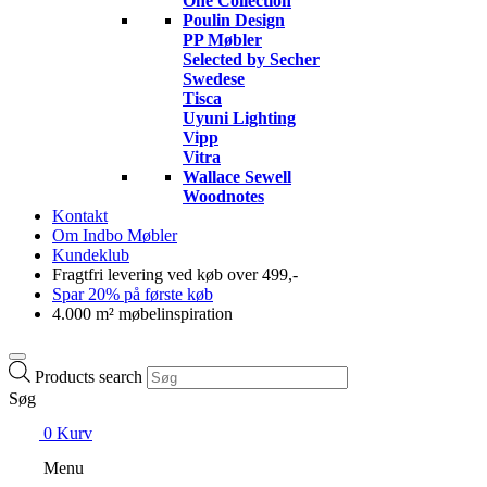
One Collection
Poulin Design
PP Møbler
Selected by Secher
Swedese
Tisca
Uyuni Lighting
Vipp
Vitra
Wallace Sewell
Woodnotes
Kontakt
Om Indbo Møbler
Kundeklub
Fragtfri levering ved køb over 499,-
Spar 20% på første køb
4.000 m² møbelinspiration
Products search
Søg
0
Kurv
Menu