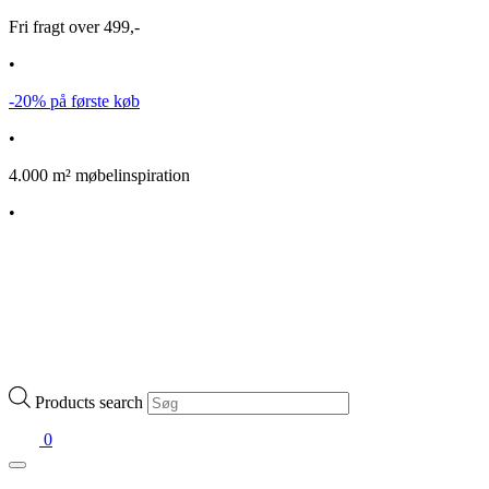
Fri fragt over 499,-
•
-20% på første køb
•
4.000 m² møbelinspiration
•
Products search
0