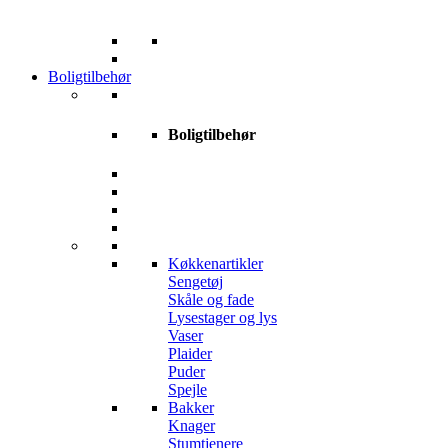
Boligtilbehør
Boligtilbehør
Køkkenartikler
Sengetøj
Skåle og fade
Lysestager og lys
Vaser
Plaider
Puder
Spejle
Bakker
Knager
Stumtjenere