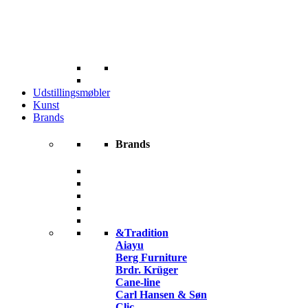
Udstillingsmøbler
Kunst
Brands
Brands
&Tradition
Aiayu
Berg Furniture
Brdr. Krüger
Cane-line
Carl Hansen & Søn
Clic