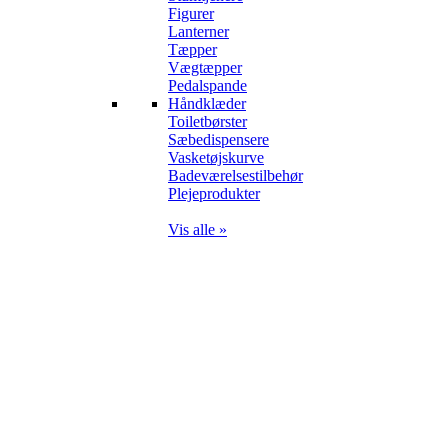
Figurer
Lanterner
Tæpper
Vægtæpper
Pedalspande
Håndklæder
Toiletbørster
Sæbedispensere
Vasketøjskurve
Badeværelsestilbehør
Plejeprodukter
Vis alle »