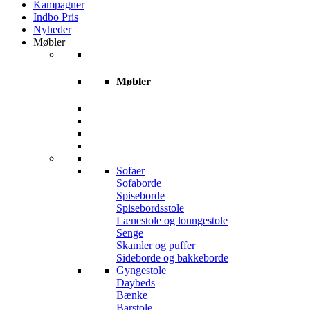
Kampagner
Indbo Pris
Nyheder
Møbler
Møbler
Sofaer
Sofaborde
Spiseborde
Spisebordsstole
Lænestole og loungestole
Senge
Skamler og puffer
Sideborde og bakkeborde
Gyngestole
Daybeds
Bænke
Barstole