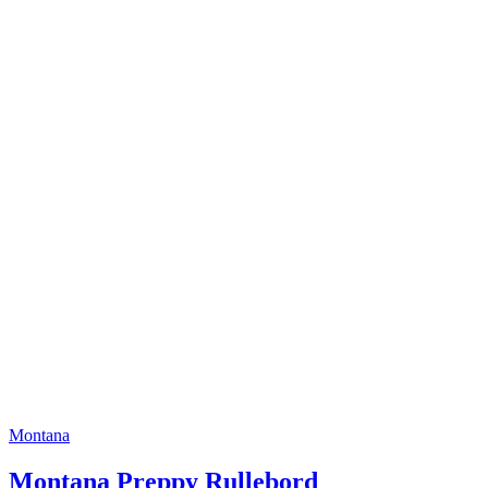
Montana
Montana Preppy Rullebord