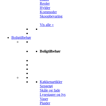
Reoler
Hylder
Kommoder
Skoopbevaring
Vis alle »
Boligtilbehør
Boligtilbehør
Køkkenartikler
Sengetøj
Skåle og fade
Lysestager og lys
Vaser
Plaider