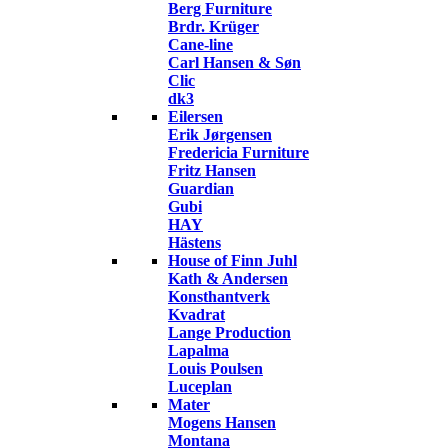
Berg Furniture
Brdr. Krüger
Cane-line
Carl Hansen & Søn
Clic
dk3
Eilersen
Erik Jørgensen
Fredericia Furniture
Fritz Hansen
Guardian
Gubi
HAY
Hästens
House of Finn Juhl
Kath & Andersen
Konsthantverk
Kvadrat
Lange Production
Lapalma
Louis Poulsen
Luceplan
Mater
Mogens Hansen
Montana