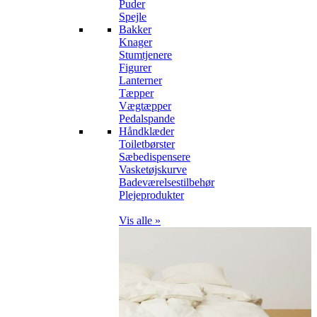
Puder
Spejle
Bakker
Knager
Stumtjenere
Figurer
Lanterner
Tæpper
Vægtæpper
Pedalspande
Håndklæder
Toiletbørster
Sæbedispensere
Vasketøjskurve
Badeværelsestilbehør
Plejeprodukter
Vis alle »