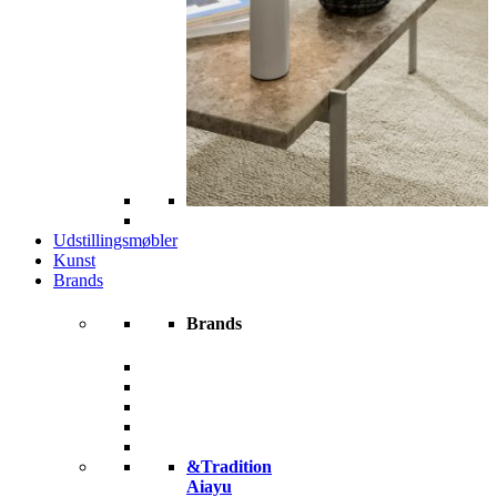
Udstillingsmøbler
Kunst
Brands
Brands
&Tradition
Aiayu