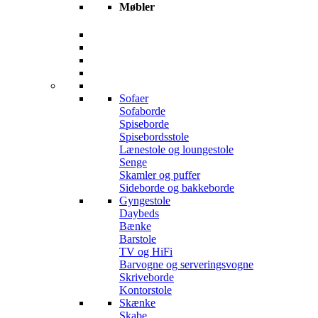
Møbler
Sofaer
Sofaborde
Spiseborde
Spisebordsstole
Lænestole og loungestole
Senge
Skamler og puffer
Sideborde og bakkeborde
Gyngestole
Daybeds
Bænke
Barstole
TV og HiFi
Barvogne og serveringsvogne
Skriveborde
Kontorstole
Skænke
Skabe