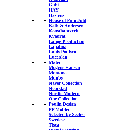
Gubi
HAY
Hästens
House of Finn Juhl
Kath & Andersen
Konsthantverk
Kvadrat
Lange Production
Lapalma
Louis Poulsen
Luceplan
Mater
Mogens Hansen
Montana
Muubs
Naver Collection
Noorstad
Nordic Modern
One Collection
Poulin Design
PP Møbler
Selected by Secher
Swedese
Tisca