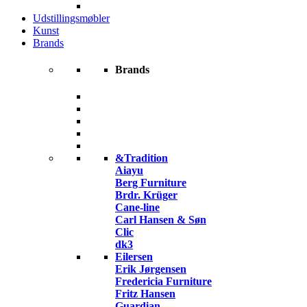
Udstillingsmøbler
Kunst
Brands
Brands
&Tradition
Aiayu
Berg Furniture
Brdr. Krüger
Cane-line
Carl Hansen & Søn
Clic
dk3
Eilersen
Erik Jørgensen
Fredericia Furniture
Fritz Hansen
Guardian