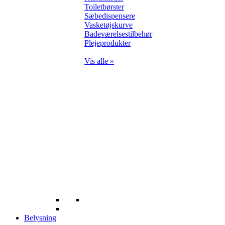
Toiletbørster
Sæbedispensere
Vasketøjskurve
Badeværelsestilbehør
Plejeprodukter
Vis alle »
Belysning