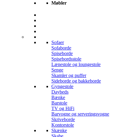
Møbler
Sofaer
Sofaborde
Spiseborde
Spisebordsstole
Lænestole og loungestole
Senge
Skamler og puffer
Sideborde og bakkeborde
Gyngestole
Daybeds
Bænke
Barstole
TV og HiFi
Barvogne og serveringsvogne
Skriveborde
Kontorstole
Skænke
Skabe