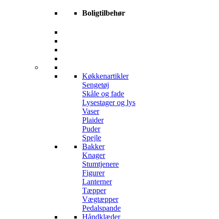
Boligtilbehør
Køkkenartikler
Sengetøj
Skåle og fade
Lysestager og lys
Vaser
Plaider
Puder
Spejle
Bakker
Knager
Stumtjenere
Figurer
Lanterner
Tæpper
Vægtæpper
Pedalspande
Håndklæder