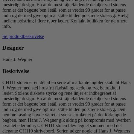
J.
mesterligt design. En af de mest iøjnefaldende detaljer ved stolens
Wegner
form er det bageste ben i stål, som er vredet 90 grader for at passe
antal
ind i og dermed give optimal støtte til den polstrede stoleryg. Vælg
mellem polstring i flere typer læder. Kontakt butikken for nærmere
info.
Se produktbeskrivelse
Designer
Hans J. Wegner
Beskrivelse
CH111 stolen er en del af en serie af markante møbler skabt af Hans
J. Wegner med stel i rustfrit fladstål og sæde og ryg betrukket i
læder. Stolens diskrete styrke og rene linjer er indbegrebet af
mesterligt design. En af de mest iøjnefaldende detaljer ved stolens
form er det bageste ben i stål, som er vredet 90 grader for at passe
ind i og dermed give optimal støtte til den polstrede stoleryg. Den
nemme løsning havde været at svejse armlænet på det forlængede
bagben, men Hans J. Wegner gik aldrig på kompromis med hverken
kvalitet eller udtryk. CH111 stolen blev tegnet sammen med det
elegante CH110 skrivebord. Serien udgør nogle af Hans J. Wegners