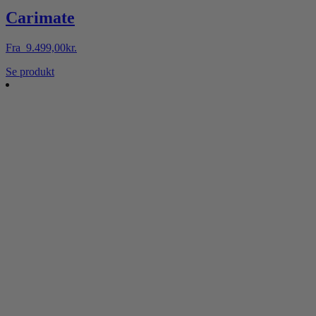
Carimate
Fra
9.499,00
kr.
Dette
Se produkt
vare
har
flere
varianter.
Mulighederne
kan
vælges
på
varesiden