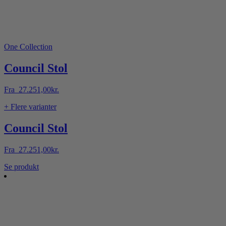
One Collection
Council Stol
Fra
27.251,00
kr.
+ Flere varianter
Council Stol
Fra
27.251,00
kr.
Dette
Se produkt
vare
har
flere
varianter.
Mulighederne
kan