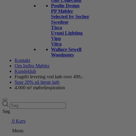
One Collection
Poulin Design
PP Møbler
Selected by Secher
Swedese
Tisca
Uyuni Lighting
Vipp
Vitra
Wallace Sewell
Woodnotes
Kontakt
Om Indbo Møbler
Kundeklub
Fragtfri levering ved køb over 499,-
Spar 20% på første køb
4.000 m² møbelinspiration
Products
search
Søg
0
Kurv
Menu