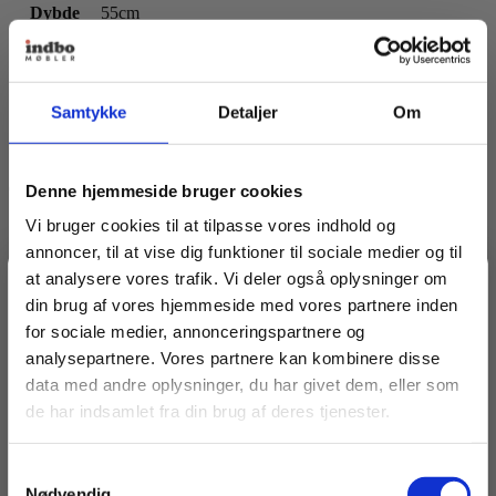
Dybde
55cm
Siddehøjde
45cm
Samtykke
Detaljer
Om
Anbefalinger til dig
Denne hjemmeside bruger cookies
Vi bruger cookies til at tilpasse vores indhold og
annoncer, til at vise dig funktioner til sociale medier og til
at analysere vores trafik. Vi deler også oplysninger om
Spar 20% på dit første køb
din brug af vores hjemmeside med vores partnere inden
for sociale medier, annonceringspartnere og
analysepartnere. Vores partnere kan kombinere disse
Bliv medlem af Indbo Møblers kundeklub!
data med andre oplysninger, du har givet dem, eller som
Få
20% rabat på dit første køb
og modtag vores
de har indsamlet fra din brug af deres tjenester.
nyhedsbrev med tilbud, nyheder, inspiration og
invitationer til eksklusive events.
Samtykkevalg
Læs betingelser
her
.
Nødvendig