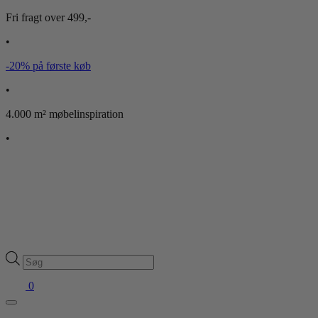
Fri fragt over 499,-
•
-20% på første køb
•
4.000 m² møbelinspiration
•
Products
search
0