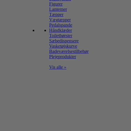
Figurer
Lanterner
Tæpper
Vægtæpper
Pedalspande
Håndklæder
Toiletbørster
Sæbedispensere
Vasketøjskurve
Badeværelsestilbehør
Plejeprodukter
Vis alle »