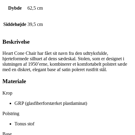
Dybde
62,5 cm
Siddehøjde
39,5 cm
Beskrivelse
Heart Cone Chair har fået sit navn fra den udtryksfulde,
hjerteformede silhuet af dens sædeskal. Stolen, som er designet i
slutningen af ​​1950’erne, kombinerer et komfortabelt polstret sæde
med en diskret, elegant base af satin poleret rustfrit stål.
Materiale
Krop
GRP (glasfiberforstærket plastlaminat)
Polstring
Tonus stof
Base