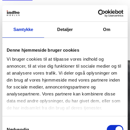
Den Spanske Stol af Børge Mogensen
Fra
33.345,00
kr.
Samtykke
Detaljer
Om
Se produkt
Dette vare har flere varianter. Mulighederne kan vælges
på varesiden
Indbo Pris
Denne hjemmeside bruger cookies
Vi bruger cookies til at tilpasse vores indhold og
annoncer, til at vise dig funktioner til sociale medier og til
at analysere vores trafik. Vi deler også oplysninger om
din brug af vores hjemmeside med vores partnere inden
for sociale medier, annonceringspartnere og
analysepartnere. Vores partnere kan kombinere disse
data med andre oplysninger, du har givet dem, eller som
de har indsamlet fra din brug af deres tjenester.
Samtykkevalg
Nødvendig