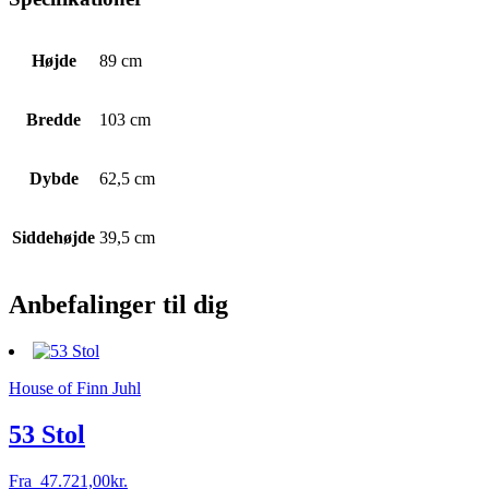
Højde
89 cm
Bredde
103 cm
Dybde
62,5 cm
Siddehøjde
39,5 cm
Anbefalinger til dig
House of Finn Juhl
53 Stol
Fra
47.721,00
kr.