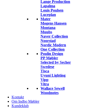
Lange Production
Lapalma
Louis Poulsen
Luceplan
Mater
Mogens Hansen
Montana
Muubs
Naver Collection
Noorstad
Nordic Modern
One Collection
Poulin Design
PP Møbler
Selected by Secher
Swedese
Tisca
Uyuni Lighting
Vipp
Vitra
Wallace Sewell
Woodnotes
Kontakt
Om Indbo Møbler
Kundeklub