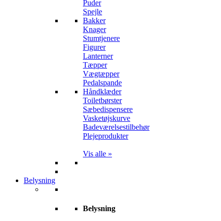
Puder
Spejle
Bakker
Knager
Stumtjenere
Figurer
Lanterner
Tæpper
Vægtæpper
Pedalspande
Håndklæder
Toiletbørster
Sæbedispensere
Vasketøjskurve
Badeværelsestilbehør
Plejeprodukter
Vis alle »
Belysning
Belysning