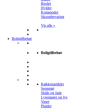
Reoler
Hylder
Kommoder
Skoopbevaring
Vis alle »
Boligtilbehør
Boligtilbehør
Køkkenartikler
Sengetøj
Skåle og fade
Lysestager og lys
Vaser
Plaider