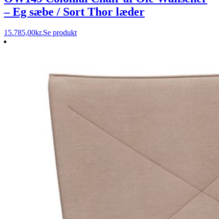
– Eg sæbe / Sort Thor læder
15.785,00
kr.
Se produkt