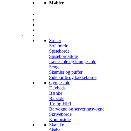
Møbler
Sofaer
Sofaborde
Spiseborde
Spisebordsstole
Lænestole og loungestole
Senge
Skamler og puffer
Sideborde og bakkeborde
Gyngestole
Daybeds
Bænke
Barstole
TV og HiFi
Barvogne og serveringsvogne
Skriveborde
Kontorstole
Skænke
Skabe