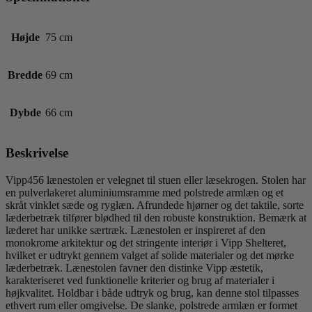
Højde
75 cm
Bredde
69 cm
Dybde
66 cm
Beskrivelse
Vipp456 lænestolen er velegnet til stuen eller læsekrogen. Stolen har
en pulverlakeret aluminiumsramme med polstrede armlæn og et
skråt vinklet sæde og ryglæn. Afrundede hjørner og det taktile, sorte
læderbetræk tilfører blødhed til den robuste konstruktion. Bemærk at
læderet har unikke særtræk. Lænestolen er inspireret af den
monokrome arkitektur og det stringente interiør i Vipp Shelteret,
hvilket er udtrykt gennem valget af solide materialer og det mørke
læderbetræk. Lænestolen favner den distinke Vipp æstetik,
karakteriseret ved funktionelle kriterier og brug af materialer i
højkvalitet. Holdbar i både udtryk og brug, kan denne stol tilpasses
ethvert rum eller omgivelse. De slanke, polstrede armlæn er formet