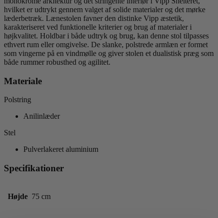
monokrome arkitektur og det stringente interiør i Vipp Shelteret,
hvilket er udtrykt gennem valget af solide materialer og det mørke
læderbetræk. Lænestolen favner den distinke Vipp æstetik,
karakteriseret ved funktionelle kriterier og brug af materialer i
højkvalitet. Holdbar i både udtryk og brug, kan denne stol tilpasses
ethvert rum eller omgivelse. De slanke, polstrede armlæn er formet
som vingerne på en vindmølle og giver stolen et dualistisk præg som
både rummer robusthed og agilitet.
Materiale
Polstring
Anilinlæder
Stel
Pulverlakeret aluminium
Specifikationer
Højde
75 cm