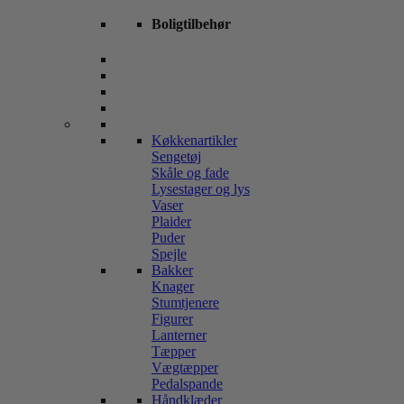
Boligtilbehør
Køkkenartikler
Sengetøj
Skåle og fade
Lysestager og lys
Vaser
Plaider
Puder
Spejle
Bakker
Knager
Stumtjenere
Figurer
Lanterner
Tæpper
Vægtæpper
Pedalspande
Håndklæder