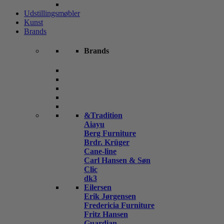
Udstillingsmøbler
Kunst
Brands
Brands
&Tradition
Aiayu
Berg Furniture
Brdr. Krüger
Cane-line
Carl Hansen & Søn
Clic
dk3
Eilersen
Erik Jørgensen
Fredericia Furniture
Fritz Hansen
Guardian