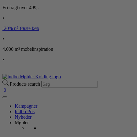
Fri fragt over 499,-
•
-20% på første køb
•
4.000 m² møbelinspiration
•
Products search
0
Kampagner
Indbo Pris
Nyheder
Møbler