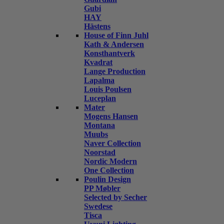
Gubi
HAY
Hästens
House of Finn Juhl
Kath & Andersen
Konsthantverk
Kvadrat
Lange Production
Lapalma
Louis Poulsen
Luceplan
Mater
Mogens Hansen
Montana
Muubs
Naver Collection
Noorstad
Nordic Modern
One Collection
Poulin Design
PP Møbler
Selected by Secher
Swedese
Tisca