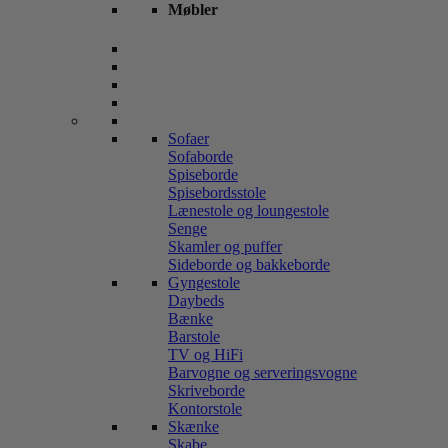
Møbler
Sofaer
Sofaborde
Spiseborde
Spisebordsstole
Lænestole og loungestole
Senge
Skamler og puffer
Sideborde og bakkeborde
Gyngestole
Daybeds
Bænke
Barstole
TV og HiFi
Barvogne og serveringsvogne
Skriveborde
Kontorstole
Skænke
Skabe