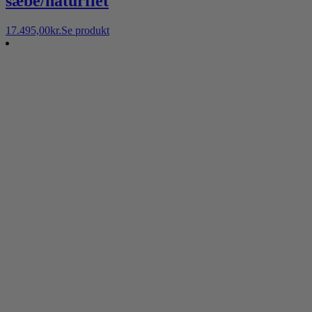
sæbe/naturflet
17.495,00
kr.
Se produkt