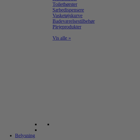
Toiletbørster
Sæbedispensere
Vasketøjskurve
Badeværelsestilbehør
Plejeprodukter
Vis alle »
Belysning