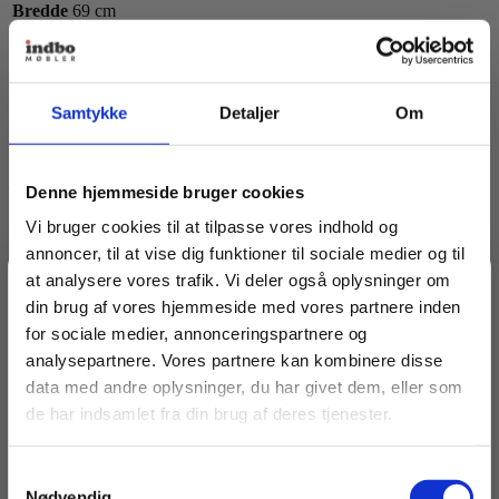
Bredde
69 cm
Dybde
66 cm
Samtykke
Detaljer
Om
Anbefalinger til dig
Denne hjemmeside bruger cookies
Vi bruger cookies til at tilpasse vores indhold og
annoncer, til at vise dig funktioner til sociale medier og til
at analysere vores trafik. Vi deler også oplysninger om
Spar 20% på dit første køb
din brug af vores hjemmeside med vores partnere inden
for sociale medier, annonceringspartnere og
analysepartnere. Vores partnere kan kombinere disse
Bliv medlem af Indbo Møblers kundeklub!
data med andre oplysninger, du har givet dem, eller som
Få
20% rabat på dit første køb
og modtag vores
de har indsamlet fra din brug af deres tjenester.
nyhedsbrev med tilbud, nyheder, inspiration og
invitationer til eksklusive events.
Samtykkevalg
Læs betingelser
her
.
Nødvendig