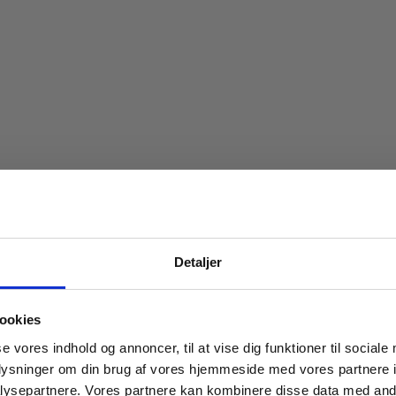
Spar 20% på dit først
Detaljer
Bliv medlem af Indbo Møblers kundekl
Få
20% rabat på dit første køb
og modta
ookies
nyhedsbrev med tilbud, nyheder, inspirat
se vores indhold og annoncer, til at vise dig funktioner til sociale
invitationer til eksklusive events.
oplysninger om din brug af vores hjemmeside med vores partnere i
Læs betingelser
her
.
ysepartnere. Vores partnere kan kombinere disse data med andr