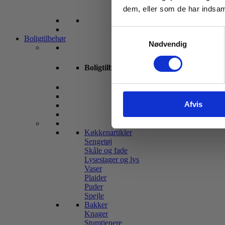
dem, eller som de har indsaml
Samtykkevalg
Boligtilbehør
Nødvendig
Boligtilbehør
Afvis
Køkkenartikler
Sengetøj
Skåle og fade
Lysestager og lys
Vaser
Plaider
Puder
Spejle
Bakker
Knager
Stumtjenere