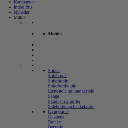
Kampagner
Indbo Pris
Nyheder
Møbler
Møbler
Sofaer
Sofaborde
Spiseborde
Spisebordsstole
Lænestole og loungestole
Senge
Skamler og puffer
Sideborde og bakkeborde
Gyngestole
Daybeds
Bænke
Barstole