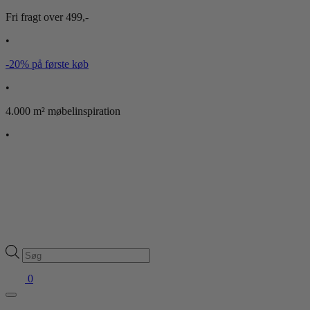
Fri fragt over 499,-
•
-20% på første køb
•
4.000 m² møbelinspiration
•
Products
search
0