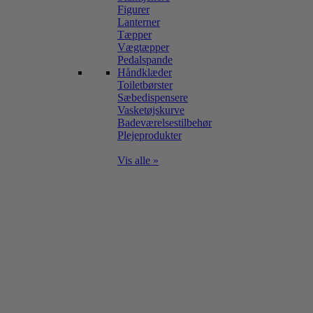
Figurer
Lanterner
Tæpper
Vægtæpper
Pedalspande
Håndklæder
Toiletbørster
Sæbedispensere
Vasketøjskurve
Badeværelsestilbehør
Plejeprodukter
Vis alle »