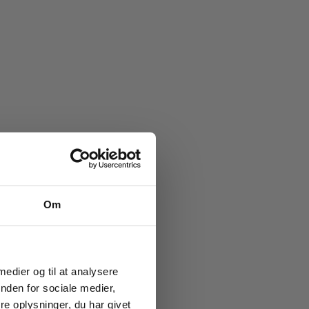
e køb
Om
ub!
g vores
ion og
 medier og til at analysere
nden for sociale medier,
e oplysninger, du har givet