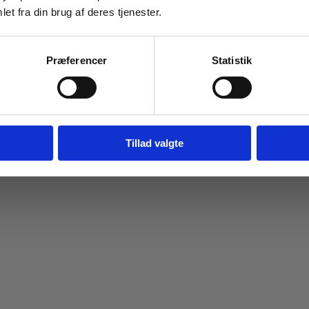
et fra din brug af deres tjenester.
Navn
Email
Præferencer
Statistik
Tilmeld dig
Jeg springer over
Tillad valgte