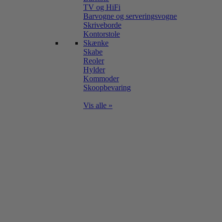
TV og HiFi
Barvogne og serveringsvogne
Skriveborde
Kontorstole
Skænke
Skabe
Reoler
Hylder
Kommoder
Skoopbevaring
Vis alle »