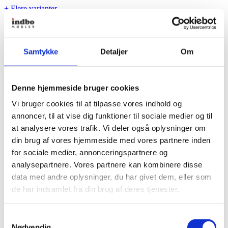
+ Flere varianter
JG Foldestol af Jørgen Gammelgaard
Samtykke
Detaljer
Om
Fra
6.420,00
kr.
Se produkt
Dette vare har flere varianter. Mulighederne kan vælges
på varesiden
Denne hjemmeside bruger cookies
Vi bruger cookies til at tilpasse vores indhold og
annoncer, til at vise dig funktioner til sociale medier og til
at analysere vores trafik. Vi deler også oplysninger om
din brug af vores hjemmeside med vores partnere inden
for sociale medier, annonceringspartnere og
analysepartnere. Vores partnere kan kombinere disse
data med andre oplysninger, du har givet dem, eller som
de har indsamlet fra din brug af deres tjenester.
Samtykkevalg
Nødvendig