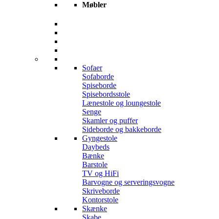
Møbler
Sofaer
Sofaborde
Spiseborde
Spisebordsstole
Lænestole og loungestole
Senge
Skamler og puffer
Sideborde og bakkeborde
Gyngestole
Daybeds
Bænke
Barstole
TV og HiFi
Barvogne og serveringsvogne
Skriveborde
Kontorstole
Skænke
Skabe