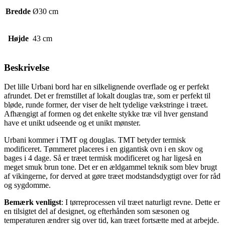
Bredde
Ø30 cm
Højde
43 cm
Beskrivelse
Det lille Urbani bord har en silkelignende overflade og er perfekt
afrundet. Det er fremstillet af lokalt douglas træ, som er perfekt til
bløde, runde former, der viser de helt tydelige vækstringe i træet.
Afhængigt af formen og det enkelte stykke træ vil hver genstand
have et unikt udseende og et unikt mønster.
Urbani kommer i TMT og douglas. TMT betyder termisk
modificeret. Tømmeret placeres i en gigantisk ovn i en skov og
bages i 4 dage. Så er træet termisk modificeret og har ligeså en
meget smuk brun tone. Det er en ældgammel teknik som blev brugt
af vikingerne, for derved at gøre træet modstandsdygtigt over for råd
og sygdomme.
Bemærk venligst
: I tørreprocessen vil træet naturligt revne. Dette er
en tilsigtet del af designet, og efterhånden som sæsonen og
temperaturen ændrer sig over tid, kan træet fortsætte med at arbejde.