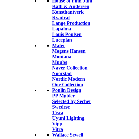
House of Finn Juhl
Kath & Andersen
Konsthantverk
Kvadrat
Lange Production
Lapalma
Louis Poulsen
Luceplan
Mater
Mogens Hansen
Montana
Muubs
Naver Collection
Noorstad
Nordic Modern
One Collection
Poulin Design
PP Møbler
Selected by Secher
Swedese
Tisca
Uyuni Lighting
Vipp
Vitra
Wallace Sewell