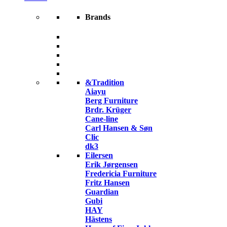
Brands
&Tradition
Aiayu
Berg Furniture
Brdr. Krüger
Cane-line
Carl Hansen & Søn
Clic
dk3
Eilersen
Erik Jørgensen
Fredericia Furniture
Fritz Hansen
Guardian
Gubi
HAY
Hästens