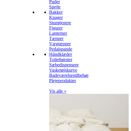
Puder
Spejle
Bakker
Knager
Stumtjenere
Figurer
Lanterner
Tæpper
Vægtæpper
Pedalspande
Håndklæder
Toiletbørster
Sæbedispensere
Vasketøjskurve
Badeværelsestilbehør
Plejeprodukter
Vis alle »