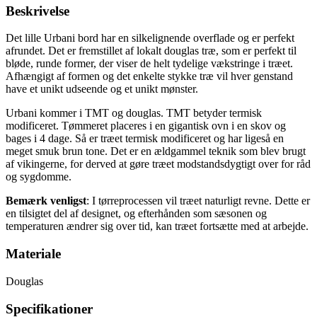
Beskrivelse
Det lille Urbani bord har en silkelignende overflade og er perfekt
afrundet. Det er fremstillet af lokalt douglas træ, som er perfekt til
bløde, runde former, der viser de helt tydelige vækstringe i træet.
Afhængigt af formen og det enkelte stykke træ vil hver genstand
have et unikt udseende og et unikt mønster.
Urbani kommer i TMT og douglas. TMT betyder termisk
modificeret. Tømmeret placeres i en gigantisk ovn i en skov og
bages i 4 dage. Så er træet termisk modificeret og har ligeså en
meget smuk brun tone. Det er en ældgammel teknik som blev brugt
af vikingerne, for derved at gøre træet modstandsdygtigt over for råd
og sygdomme.
Bemærk venligst
: I tørreprocessen vil træet naturligt revne. Dette er
en tilsigtet del af designet, og efterhånden som sæsonen og
temperaturen ændrer sig over tid, kan træet fortsætte med at arbejde.
Materiale
Douglas
Specifikationer