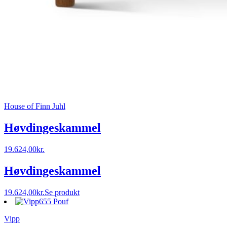
House of Finn Juhl
Høvdingeskammel
19.624,00
kr.
Høvdingeskammel
19.624,00
kr.
Se produkt
Vipp