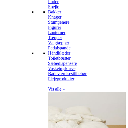
Puder
Spejle
Bakker
Knager
Stumtjenere
Figurer
Lanterner
Tæpper
Vægtæpper
Pedalspande
Håndklæder
Toiletbørster
Sæbedispensere
Vasketøjskurve
Badeværelsestilbehør
Plejeprodukter
Vis alle »