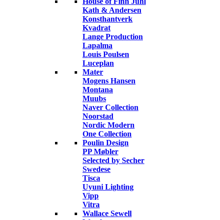
House of Finn Juhl
Kath & Andersen
Konsthantverk
Kvadrat
Lange Production
Lapalma
Louis Poulsen
Luceplan
Mater
Mogens Hansen
Montana
Muubs
Naver Collection
Noorstad
Nordic Modern
One Collection
Poulin Design
PP Møbler
Selected by Secher
Swedese
Tisca
Uyuni Lighting
Vipp
Vitra
Wallace Sewell