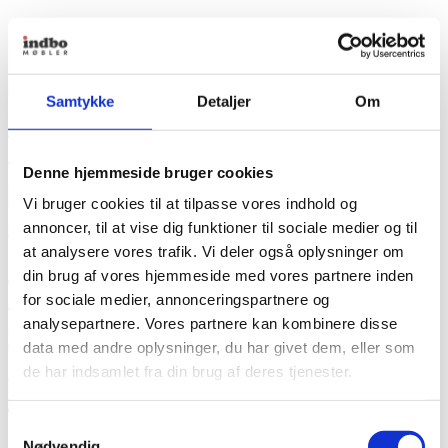
Fredericia Furniture
Samtykke
Detaljer
Om
Gallery Taburet af Hans Sandgren
Jakobsen
Denne hjemmeside bruger cookies
Fra
7.100,00
kr.
Vi bruger cookies til at tilpasse vores indhold og
annoncer, til at vise dig funktioner til sociale medier og til
+ Flere varianter
at analysere vores trafik. Vi deler også oplysninger om
Gallery Taburet af Hans Sandgren
din brug af vores hjemmeside med vores partnere inden
Jakobsen
for sociale medier, annonceringspartnere og
analysepartnere. Vores partnere kan kombinere disse
Fra
7.100,00
kr.
data med andre oplysninger, du har givet dem, eller som
de har indsamlet fra din brug af deres tjenester.
Se produkt
Dette vare har flere varianter. Mulighederne kan vælges
på varesiden
Samtykkevalg
Nødvendig