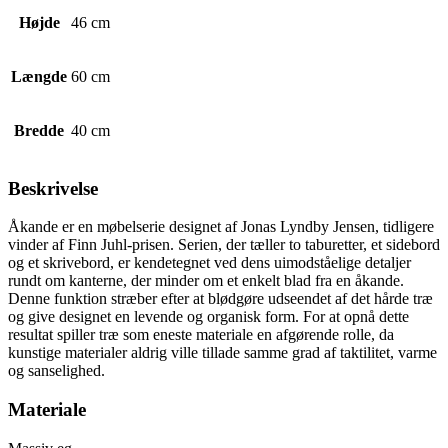
Højde
46 cm
Længde
60 cm
Bredde
40 cm
Beskrivelse
Åkande er en møbelserie designet af Jonas Lyndby Jensen, tidligere
vinder af Finn Juhl-prisen. Serien, der tæller to taburetter, et sidebord
og et skrivebord, er kendetegnet ved dens uimodståelige detaljer
rundt om kanterne, der minder om et enkelt blad fra en åkande.
Denne funktion stræber efter at blødgøre udseendet af det hårde træ
og give designet en levende og organisk form. For at opnå dette
resultat spiller træ som eneste materiale en afgørende rolle, da
kunstige materialer aldrig ville tillade samme grad af taktilitet, varme
og sanselighed.
Materiale