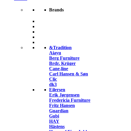
Brands
&Tradition
Aiayu
Berg Furniture
Brdr. Krüger
Cane-line
Carl Hansen & Søn
Clic
dk3
Eilersen
Erik Jørgensen
Fredericia Furniture
Fritz Hansen
Guardian
Gubi
HAY
Hästens