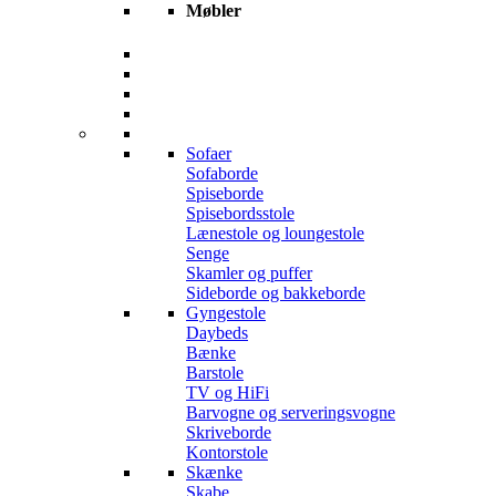
Møbler
Sofaer
Sofaborde
Spiseborde
Spisebordsstole
Lænestole og loungestole
Senge
Skamler og puffer
Sideborde og bakkeborde
Gyngestole
Daybeds
Bænke
Barstole
TV og HiFi
Barvogne og serveringsvogne
Skriveborde
Kontorstole
Skænke
Skabe