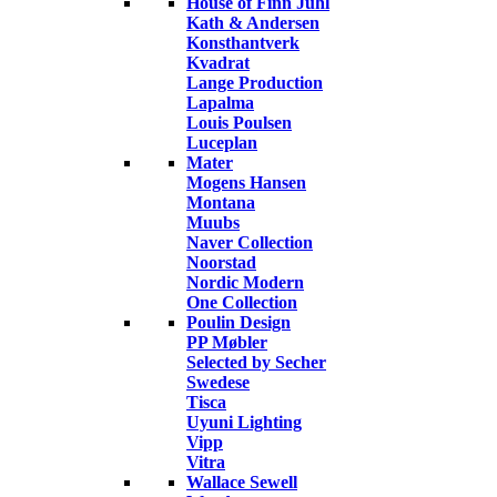
House of Finn Juhl
Kath & Andersen
Konsthantverk
Kvadrat
Lange Production
Lapalma
Louis Poulsen
Luceplan
Mater
Mogens Hansen
Montana
Muubs
Naver Collection
Noorstad
Nordic Modern
One Collection
Poulin Design
PP Møbler
Selected by Secher
Swedese
Tisca
Uyuni Lighting
Vipp
Vitra
Wallace Sewell