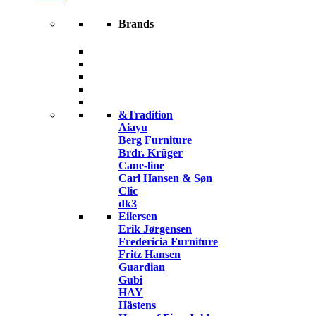
Brands
&Tradition
Aiayu
Berg Furniture
Brdr. Krüger
Cane-line
Carl Hansen & Søn
Clic
dk3
Eilersen
Erik Jørgensen
Fredericia Furniture
Fritz Hansen
Guardian
Gubi
HAY
Hästens