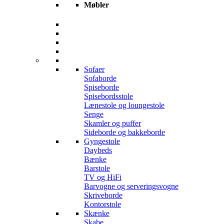
Møbler
Sofaer
Sofaborde
Spiseborde
Spisebordsstole
Lænestole og loungestole
Senge
Skamler og puffer
Sideborde og bakkeborde
Gyngestole
Daybeds
Bænke
Barstole
TV og HiFi
Barvogne og serveringsvogne
Skriveborde
Kontorstole
Skænke
Skabe