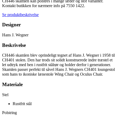
CH446 skamlen kan polstres i mange læder og stof varianter.
Kontakt butikken for nærmere info på 7550 1422.
Se produktbeskrivelse
Designer
Hans J. Wegner
Beskrivelse
CH446 skamlen blev oprindeligt tegnet af Hans J. Wegner i 1958 til
CH401 stolen. Den har trods sit solidt konstruerede indre træstel et
let udtryk med ben i rustfrit stålrør og holder derfor i generationer.
Skamlen passer perfekt til såvel Hans J. Wegners CH401 loungestol
som hans to ikoniske lænestole Wing Chair og Oculus Chair.
Materiale
Stel
Rustfrit stål
Polstring