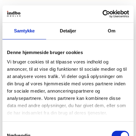
Vipp
Vipp467 Lodge Fodskammel
Samtykke
Detaljer
Om
Fra
6.495,00
kr.
+ Flere varianter
Denne hjemmeside bruger cookies
Vipp467 Lodge Fodskammel
Vi bruger cookies til at tilpasse vores indhold og
annoncer, til at vise dig funktioner til sociale medier og til
Fra
6.495,00
kr.
at analysere vores trafik. Vi deler også oplysninger om
Se produkt
Dette vare har flere varianter. Mulighederne kan vælges
din brug af vores hjemmeside med vores partnere inden
på varesiden
for sociale medier, annonceringspartnere og
analysepartnere. Vores partnere kan kombinere disse
data med andre oplysninger, du har givet dem, eller som
de har indsamlet fra din brug af deres tjenester.
Samtykkevalg
Nødvendig