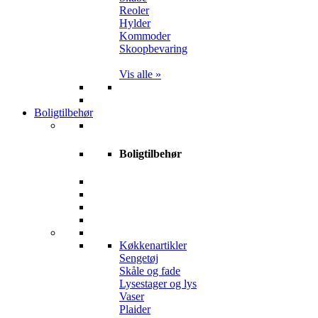
Reoler
Hylder
Kommoder
Skoopbevaring
Vis alle »
Boligtilbehør
Boligtilbehør
Køkkenartikler
Sengetøj
Skåle og fade
Lysestager og lys
Vaser
Plaider