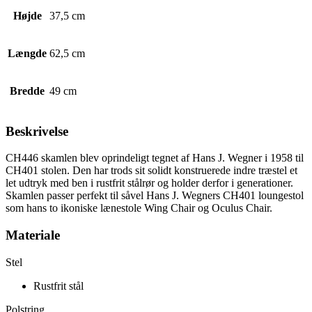
Højde
37,5 cm
Længde
62,5 cm
Bredde
49 cm
Beskrivelse
CH446 skamlen blev oprindeligt tegnet af Hans J. Wegner i 1958 til
CH401 stolen. Den har trods sit solidt konstruerede indre træstel et
let udtryk med ben i rustfrit stålrør og holder derfor i generationer.
Skamlen passer perfekt til såvel Hans J. Wegners CH401 loungestol
som hans to ikoniske lænestole Wing Chair og Oculus Chair.
Materiale
Stel
Rustfrit stål
Polstring