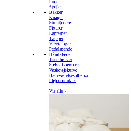
Puder
Spejle
Bakker
Knager
Stumtjenere
Figurer
Lanterner
Tæpper
Vægtæpper
Pedalspande
Håndklæder
Toiletbørster
Sæbedispensere
Vasketøjskurve
Badeværelsestilbehør
Plejeprodukter
Vis alle »