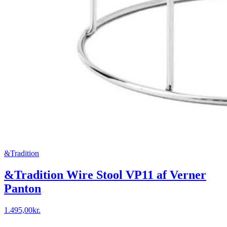
&Tradition
&Tradition Wire Stool VP11 af Verner
Panton
1.495,00
kr.