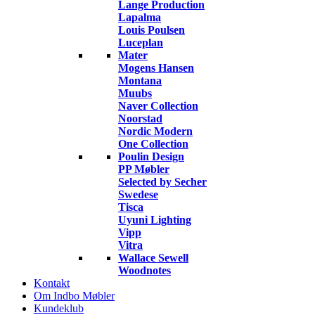
Lange Production
Lapalma
Louis Poulsen
Luceplan
Mater
Mogens Hansen
Montana
Muubs
Naver Collection
Noorstad
Nordic Modern
One Collection
Poulin Design
PP Møbler
Selected by Secher
Swedese
Tisca
Uyuni Lighting
Vipp
Vitra
Wallace Sewell
Woodnotes
Kontakt
Om Indbo Møbler
Kundeklub