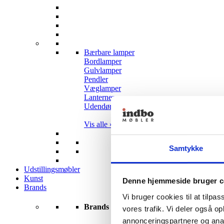
Bærbare lamper
Bordlamper
Gulvlamper
Pendler
Væglamper
Lanterner
Udendørslamper
Vis alle »
Samtykke
Udstillingsmøbler
Kunst
Denne hjemmeside bruger c
Brands
Vi bruger cookies til at tilpas
Brands
vores trafik. Vi deler også 
annonceringspartnere og anal