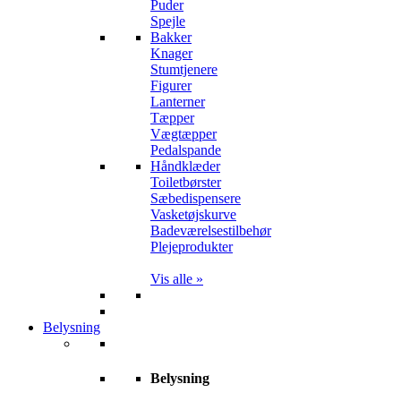
Puder
Spejle
Bakker
Knager
Stumtjenere
Figurer
Lanterner
Tæpper
Vægtæpper
Pedalspande
Håndklæder
Toiletbørster
Sæbedispensere
Vasketøjskurve
Badeværelsestilbehør
Plejeprodukter
Vis alle »
Belysning
Belysning