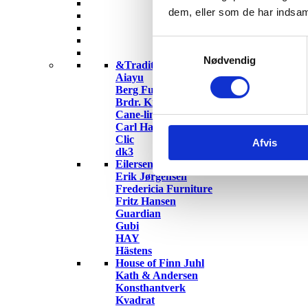
dem, eller som de har indsaml
Samtykkevalg
Nødvendig
&Tradition
Aiayu
Berg Furniture
Brdr. Krüger
Cane-line
Carl Hansen & Søn
Clic
Afvis
dk3
Eilersen
Erik Jørgensen
Fredericia Furniture
Fritz Hansen
Guardian
Gubi
HAY
Hästens
House of Finn Juhl
Kath & Andersen
Konsthantverk
Kvadrat