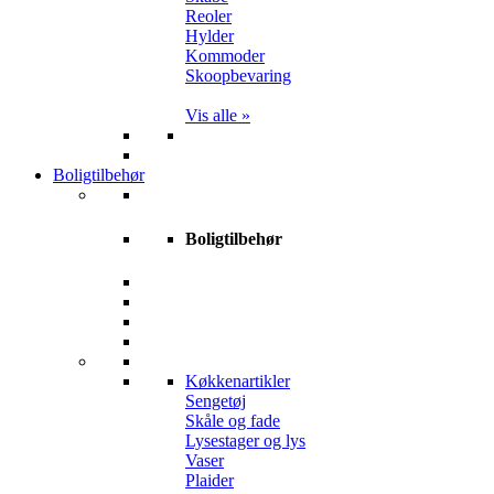
Reoler
Hylder
Kommoder
Skoopbevaring
Vis alle »
Boligtilbehør
Boligtilbehør
Køkkenartikler
Sengetøj
Skåle og fade
Lysestager og lys
Vaser
Plaider