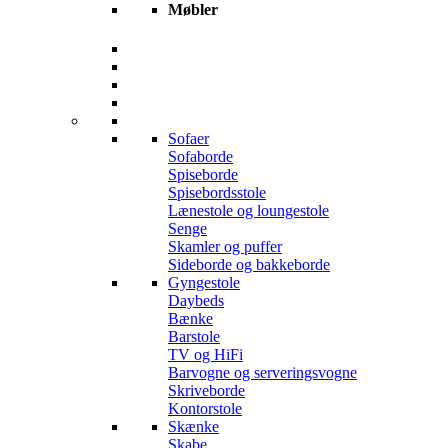
Møbler
Sofaer
Sofaborde
Spiseborde
Spisebordsstole
Lænestole og loungestole
Senge
Skamler og puffer
Sideborde og bakkeborde
Gyngestole
Daybeds
Bænke
Barstole
TV og HiFi
Barvogne og serveringsvogne
Skriveborde
Kontorstole
Skænke
Skabe