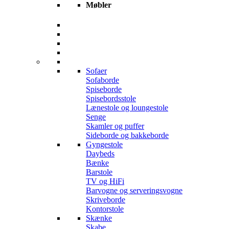
Møbler
Sofaer
Sofaborde
Spiseborde
Spisebordsstole
Lænestole og loungestole
Senge
Skamler og puffer
Sideborde og bakkeborde
Gyngestole
Daybeds
Bænke
Barstole
TV og HiFi
Barvogne og serveringsvogne
Skriveborde
Kontorstole
Skænke
Skabe