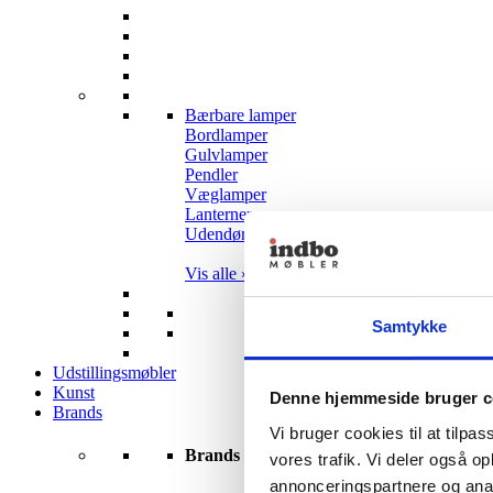
Bærbare lamper
Bordlamper
Gulvlamper
Pendler
Væglamper
Lanterner
Udendørslamper
Vis alle »
Samtykke
Udstillingsmøbler
Kunst
Denne hjemmeside bruger c
Brands
Vi bruger cookies til at tilpas
Brands
vores trafik. Vi deler også 
annonceringspartnere og anal