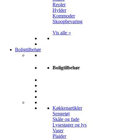
Reoler
Hylder
Kommoder
Skoopbevaring
Vis alle »
Boligtilbehør
Boligtilbehør
Køkkenartikler
Sengetøj
Skåle og fade
Lysestager og lys
Vaser
Plaider