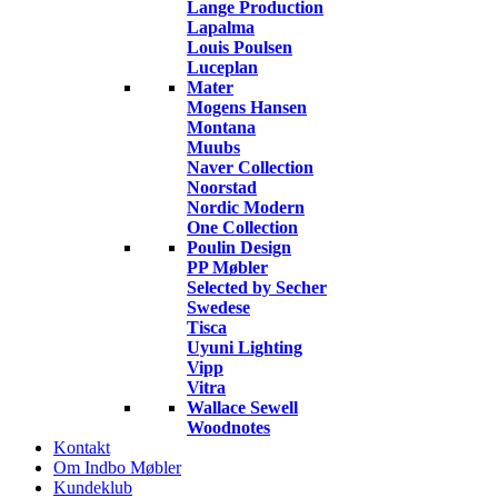
Lange Production
Lapalma
Louis Poulsen
Luceplan
Mater
Mogens Hansen
Montana
Muubs
Naver Collection
Noorstad
Nordic Modern
One Collection
Poulin Design
PP Møbler
Selected by Secher
Swedese
Tisca
Uyuni Lighting
Vipp
Vitra
Wallace Sewell
Woodnotes
Kontakt
Om Indbo Møbler
Kundeklub