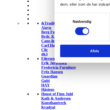
dem, eller som de har indsaml
Samtykkevalg
Nødvendig
&Tradition
Aiayu
Berg Furniture
Brdr. Krüger
Cane-line
Carl Hansen & Søn
Clic
Afvis
dk3
Eilersen
Erik Jørgensen
Fredericia Furniture
Fritz Hansen
Guardian
Gubi
HAY
Hästens
House of Finn Juhl
Kath & Andersen
Konsthantverk
Kvadrat