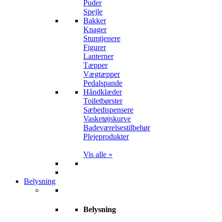
Puder
Spejle
Bakker
Knager
Stumtjenere
Figurer
Lanterner
Tæpper
Vægtæpper
Pedalspande
Håndklæder
Toiletbørster
Sæbedispensere
Vasketøjskurve
Badeværelsestilbehør
Plejeprodukter
Vis alle »
Belysning
Belysning