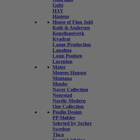
Gubi
HAY
Hästens
House of Finn Juhl
Kath & Andersen
Konsthantverk
Kvadrat
Lange Production
Lapalma
Louis Poulsen
Luceplan
Mater
Mogens Hansen
Montana
Muubs
Naver Collection
Noorstad
Nordic Modern
One Collection
Poulin Design
PP Møbler
Selected by Secher
Swedese
Tisca