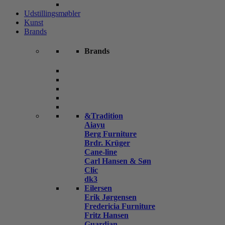
Udstillingsmøbler
Kunst
Brands
Brands
&Tradition
Aiayu
Berg Furniture
Brdr. Krüger
Cane-line
Carl Hansen & Søn
Clic
dk3
Eilersen
Erik Jørgensen
Fredericia Furniture
Fritz Hansen
Guardian