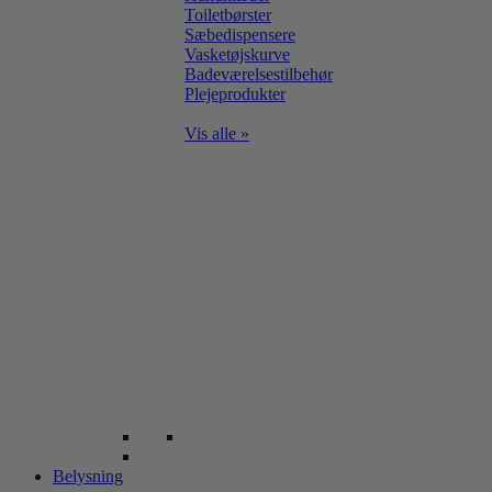
Toiletbørster
Sæbedispensere
Vasketøjskurve
Badeværelsestilbehør
Plejeprodukter
Vis alle »
Belysning