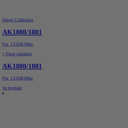
Naver Collection
AK1880/1881
Fra
13.038,00
kr.
+ Flere varianter
AK1880/1881
Fra
13.038,00
kr.
Dette
Se produkt
vare
har
flere
varianter.
Mulighederne
kan
vælges