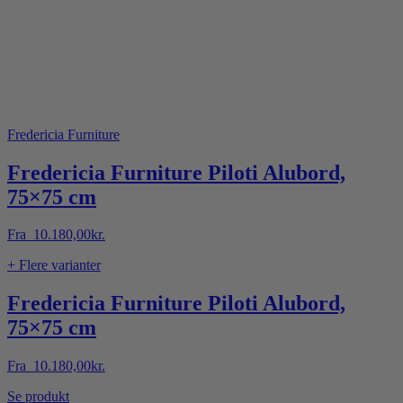
Fredericia Furniture
Fredericia Furniture Piloti Alubord,
75×75 cm
Fra
10.180,00
kr.
+ Flere varianter
Fredericia Furniture Piloti Alubord,
75×75 cm
Fra
10.180,00
kr.
Dette
Se produkt