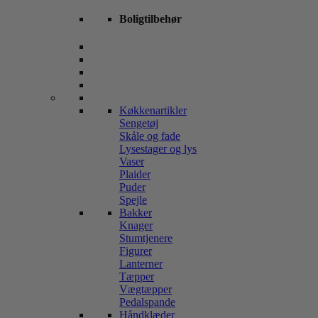
Boligtilbehør
Køkkenartikler
Sengetøj
Skåle og fade
Lysestager og lys
Vaser
Plaider
Puder
Spejle
Bakker
Knager
Stumtjenere
Figurer
Lanterner
Tæpper
Vægtæpper
Pedalspande
Håndklæder