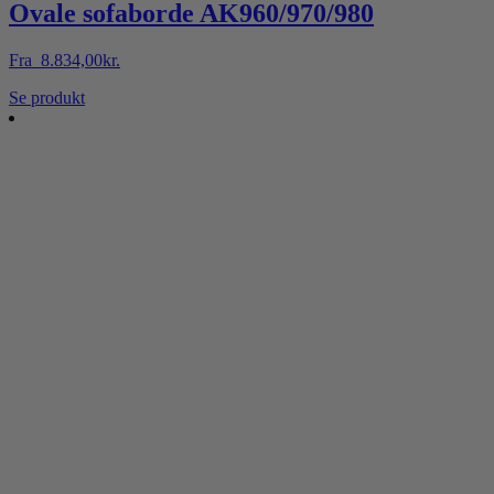
Ovale sofaborde AK960/970/980
Fra
8.834,00
kr.
Dette
Se produkt
vare
har
flere
varianter.
Mulighederne
kan
vælges
på
varesiden