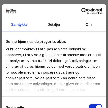
Samtykke
Detaljer
Om
Denne hjemmeside bruger cookies
Vi bruger cookies til at tilpasse vores indhold og
annoncer, til at vise dig funktioner til sociale medier og til
at analysere vores trafik. Vi deler også oplysninger om
Spar 20% på dit første køb
din brug af vores hjemmeside med vores partnere inden
for sociale medier, annonceringspartnere og
House of Finn Juhl
analysepartnere. Vores partnere kan kombinere disse
Bliv medlem af Indbo Møblers kundeklub!
Pelikanbord
data med andre oplysninger, du har givet dem, eller som
Få
20% rabat på dit første køb
og modtag vores
de har indsamlet fra din brug af deres tjenester.
nyhedsbrev med tilbud, nyheder, inspiration og
Fra
14.981,00
kr.
invitationer til eksklusive events.
+ Flere varianter
Samtykkevalg
Læs betingelser
her
.
Nødvendig