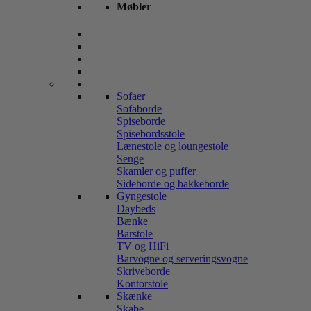
Møbler
Sofaer
Sofaborde
Spiseborde
Spisebordsstole
Lænestole og loungestole
Senge
Skamler og puffer
Sideborde og bakkeborde
Gyngestole
Daybeds
Bænke
Barstole
TV og HiFi
Barvogne og serveringsvogne
Skriveborde
Kontorstole
Skænke
Skabe