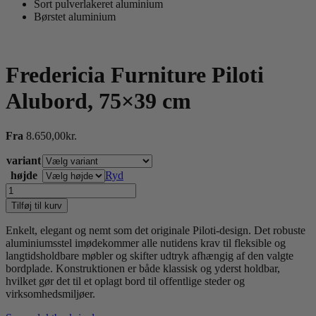
Sort pulverlakeret aluminium
Børstet aluminium
Fredericia Furniture Piloti
Alubord, 75×39 cm
Fra
8.650,00
kr.
variant
højde
Ryd
Fredericia
Furniture
Tilføj til kurv
Piloti
Alubord,
Enkelt, elegant og nemt som det originale Piloti-design. Det robuste
75x39
aluminiumsstel imødekommer alle nutidens krav til fleksible og
cm
langtidsholdbare møbler og skifter udtryk afhængig af den valgte
antal
bordplade. Konstruktionen er både klassisk og yderst holdbar,
hvilket gør det til et oplagt bord til offentlige steder og
virksomhedsmiljøer.