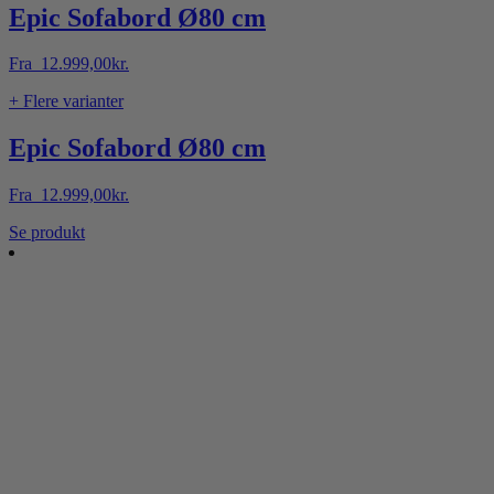
Epic Sofabord Ø80 cm
Fra
12.999,00
kr.
+ Flere varianter
Epic Sofabord Ø80 cm
Fra
12.999,00
kr.
Dette
Se produkt
vare
har
flere
varianter.
Mulighederne
kan
vælges
på
varesiden