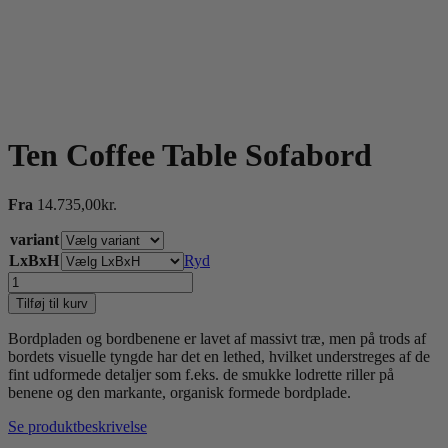
Ten Coffee Table Sofabord
Fra
14.735,00
kr.
variant
LxBxH
Ryd
Ten
Coffee
Tilføj til kurv
Table
Sofabord
Bordpladen og bordbenene er lavet af massivt træ, men på trods af
antal
bordets visuelle tyngde har det en lethed, hvilket understreges af de
fint udformede detaljer som f.eks. de smukke lodrette riller på
benene og den markante, organisk formede bordplade.
Se produktbeskrivelse