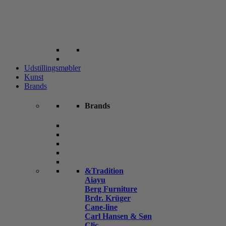
Udstillingsmøbler
Kunst
Brands
Brands
&Tradition
Aiayu
Berg Furniture
Brdr. Krüger
Cane-line
Carl Hansen & Søn
Clic