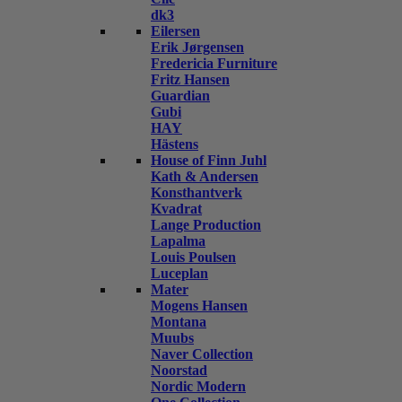
dk3
Eilersen
Erik Jørgensen
Fredericia Furniture
Fritz Hansen
Guardian
Gubi
HAY
Hästens
House of Finn Juhl
Kath & Andersen
Konsthantverk
Kvadrat
Lange Production
Lapalma
Louis Poulsen
Luceplan
Mater
Mogens Hansen
Montana
Muubs
Naver Collection
Noorstad
Nordic Modern