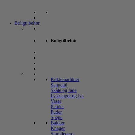
Boligtilbehør
Boligtilbehør
Køkkenartikler
Sengetøj
Skåle og fade
Lysestager og lys
Vaser
Plaider
Puder
Spejle
Bakker
Knager
Stumtjenere