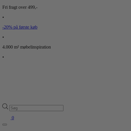
Fri fragt over 499,-
•
-20% på første køb
•
4.000 m² møbelinspiration
•
Products
search
0