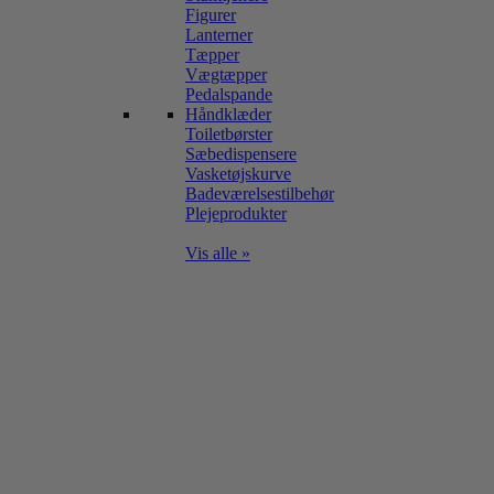
Figurer
Lanterner
Tæpper
Vægtæpper
Pedalspande
Håndklæder
Toiletbørster
Sæbedispensere
Vasketøjskurve
Badeværelsestilbehør
Plejeprodukter
Vis alle »