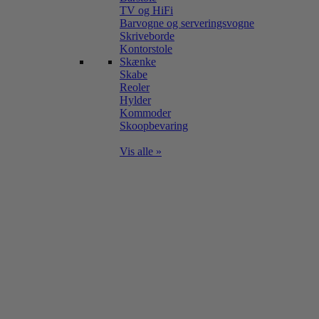
TV og HiFi
Barvogne og serveringsvogne
Skriveborde
Kontorstole
Skænke
Skabe
Reoler
Hylder
Kommoder
Skoopbevaring
Vis alle »