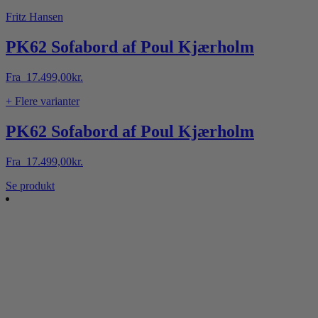
Fritz Hansen
PK62 Sofabord af Poul Kjærholm
Fra
17.499,00
kr.
+ Flere varianter
PK62 Sofabord af Poul Kjærholm
Fra
17.499,00
kr.
Dette
Se produkt
vare
har
flere
varianter.
Mulighederne
kan
vælges
på
varesiden