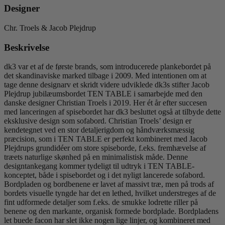
Designer
Chr. Troels & Jacob Plejdrup
Beskrivelse
dk3 var et af de første brands, som introducerede plankebordet på
det skandinaviske marked tilbage i 2009. Med intentionen om at
tage denne designarv et skridt videre udviklede dk3s stifter Jacob
Plejdrup jubilæumsbordet TEN TABLE i samarbejde med den
danske designer Christian Troels i 2019. Her ét år efter succesen
med lanceringen af spisebordet har dk3 besluttet også at tilbyde dette
eksklusive design som sofabord. Christian Troels’ design er
kendetegnet ved en stor detaljerigdom og håndværksmæssig
præcision, som i TEN TABLE er perfekt kombineret med Jacob
Plejdrups grundidéer om store spiseborde, f.eks. fremhævelse af
træets naturlige skønhed på en minimalistisk måde. Denne
designtankegang kommer tydeligt til udtryk i TEN TABLE-
konceptet, både i spisebordet og i det nyligt lancerede sofabord.
Bordpladen og bordbenene er lavet af massivt træ, men på trods af
bordets visuelle tyngde har det en lethed, hvilket understreges af de
fint udformede detaljer som f.eks. de smukke lodrette riller på
benene og den markante, organisk formede bordplade. Bordpladens
let buede facon har slet ikke nogen lige linjer, og kombineret med