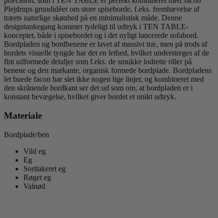
præcision, som i TEN TABLE er perfekt kombineret med Jacob
Plejdrups grundidéer om store spiseborde, f.eks. fremhævelse af
træets naturlige skønhed på en minimalistisk måde. Denne
designtankegang kommer tydeligt til udtryk i TEN TABLE-
konceptet, både i spisebordet og i det nyligt lancerede sofabord.
Bordpladen og bordbenene er lavet af massivt træ, men på trods af
bordets visuelle tyngde har det en lethed, hvilket understreges af de
fint udformede detaljer som f.eks. de smukke lodrette riller på
benene og den markante, organisk formede bordplade. Bordpladens
let buede facon har slet ikke nogen lige linjer, og kombineret med
den skrånende bordkant ser det ud som om, at bordpladen er i
konstant bevægelse, hvilket giver bordet et unikt udtryk.
Materiale
Bordplade/ben
Vild eg
Eg
Sortlakeret eg
Røget eg
Valnød