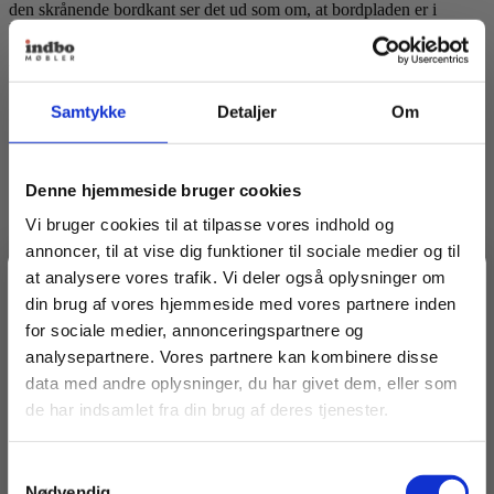
den skrånende bordkant ser det ud som om, at bordpladen er i
konstant bevægelse, hvilket giver bordet et unikt udtryk.
Materiale
Samtykke
Detaljer
Om
Bordplade/ben
Vild eg
Eg
Denne hjemmeside bruger cookies
Sortlakeret eg
Røget eg
Vi bruger cookies til at tilpasse vores indhold og
Valnød
annoncer, til at vise dig funktioner til sociale medier og til
Specifikationer
at analysere vores trafik. Vi deler også oplysninger om
Spar 20% på dit første køb
din brug af vores hjemmeside med vores partnere inden
for sociale medier, annonceringspartnere og
Bordtykkelse
3 cm
analysepartnere. Vores partnere kan kombinere disse
Bliv medlem af Indbo Møblers kundeklub!
data med andre oplysninger, du har givet dem, eller som
Få
20% rabat på dit første køb
og modtag vores
Anbefalinger til dig
de har indsamlet fra din brug af deres tjenester.
nyhedsbrev med tilbud, nyheder, inspiration og
invitationer til eksklusive events.
Samtykkevalg
Læs betingelser
her
.
Nødvendig