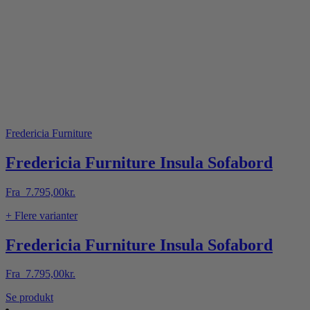
Fredericia Furniture
Fredericia Furniture Insula Sofabord
Fra
7.795,00
kr.
+ Flere varianter
Fredericia Furniture Insula Sofabord
Fra
7.795,00
kr.
Dette
Se produkt
vare