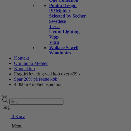
One Collection
Poulin Design
PP Møbler
Selected by Secher
Swedese
Tisca
Uyuni Lighting
Vipp
Vitra
Wallace Sewell
Woodnotes
Kontakt
Om Indbo Møbler
Kundeklub
Fragtfri levering ved køb over 499,-
Spar 20% på første køb
4.000 m² møbelinspiration
Products
search
Søg
0
Kurv
Menu