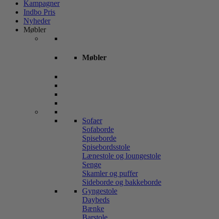
Kampagner
Indbo Pris
Nyheder
Møbler
Møbler
Sofaer
Sofaborde
Spiseborde
Spisebordsstole
Lænestole og loungestole
Senge
Skamler og puffer
Sideborde og bakkeborde
Gyngestole
Daybeds
Bænke
Barstole