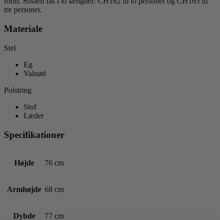
form. Sofaen fås i to længder: CH162 til to personer og CH163 til
tre personer.
Materiale
Stel
Eg
Valnød
Polstring
Stof
Læder
Specifikationer
Højde
76 cm
Armhøjde
68 cm
Dybde
77 cm