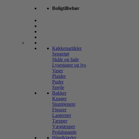
Boligtilbehør
Køkkenartikler
Sengetøj
Skåle og fade
Lysestager og lys
Vaser
Plaider
Puder
Spejle
Bakker
Knager
Stumtjenere
Figurer
Lanterner
Tæpper
Vægtæpper
Pedalspande
Håndklæder