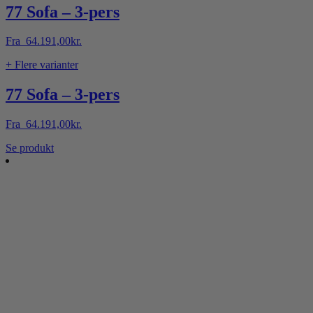
77 Sofa – 3-pers
Fra
64.191,00
kr.
+ Flere varianter
77 Sofa – 3-pers
Fra
64.191,00
kr.
Dette
Se produkt
vare
har
flere
varianter.
Mulighederne
kan
vælges
på
varesiden