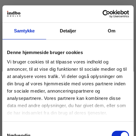
Siddehøjde
41 cm
Bredde
195 cm
Samtykke
Detaljer
Om
Anbefalinger til dig
Denne hjemmeside bruger cookies
Vi bruger cookies til at tilpasse vores indhold og
annoncer, til at vise dig funktioner til sociale medier og til
at analysere vores trafik. Vi deler også oplysninger om
Spar 20% på dit første køb
din brug af vores hjemmeside med vores partnere inden
for sociale medier, annonceringspartnere og
analysepartnere. Vores partnere kan kombinere disse
Bliv medlem af Indbo Møblers kundeklub!
data med andre oplysninger, du har givet dem, eller som
Få
20% rabat på dit første køb
og modtag vores
de har indsamlet fra din brug af deres tjenester.
nyhedsbrev med tilbud, nyheder, inspiration og
invitationer til eksklusive events.
Samtykkevalg
Læs betingelser
her
.
Nødvendig