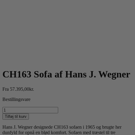
CH163 Sofa af Hans J. Wegner
Fra
57.395,00
kr.
Bestillingsvare
CH163
Sofa
Tilføj til kurv
af
Hans
Hans J. Wegner designede CH163 sofaen i 1965 og brugte her
J.
dunfyld for opnå en blød komfort. Sofaen med træstel til tre