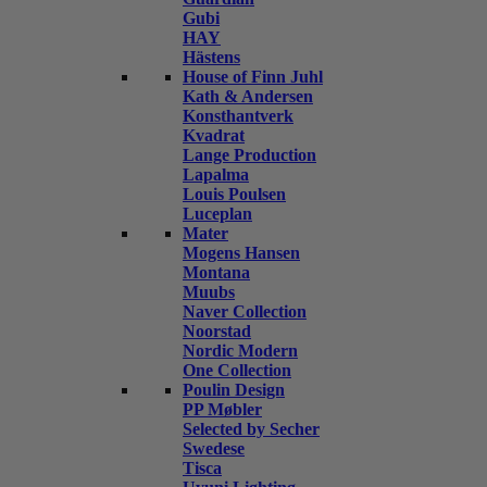
Gubi
HAY
Hästens
House of Finn Juhl
Kath & Andersen
Konsthantverk
Kvadrat
Lange Production
Lapalma
Louis Poulsen
Luceplan
Mater
Mogens Hansen
Montana
Muubs
Naver Collection
Noorstad
Nordic Modern
One Collection
Poulin Design
PP Møbler
Selected by Secher
Swedese
Tisca