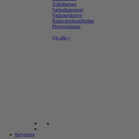
Toiletbørster
Sæbedispensere
Vasketøjskurve
Badeværelsestilbehør
Plejeprodukter
Vis alle »
Belysning