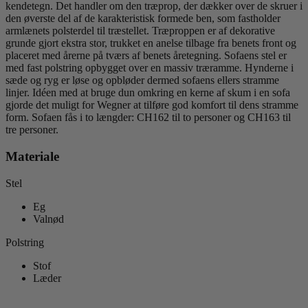
kendetegn. Det handler om den træprop, der dækker over de skruer i
den øverste del af de karakteristisk formede ben, som fastholder
armlænets polsterdel til træstellet. Træproppen er af dekorative
grunde gjort ekstra stor, trukket en anelse tilbage fra benets front og
placeret med årerne på tværs af benets åretegning. Sofaens stel er
med fast polstring opbygget over en massiv træramme. Hynderne i
sæde og ryg er løse og opbløder dermed sofaens ellers stramme
linjer. Idéen med at bruge dun omkring en kerne af skum i en sofa
gjorde det muligt for Wegner at tilføre god komfort til dens stramme
form. Sofaen fås i to længder: CH162 til to personer og CH163 til
tre personer.
Materiale
Stel
Eg
Valnød
Polstring
Stof
Læder