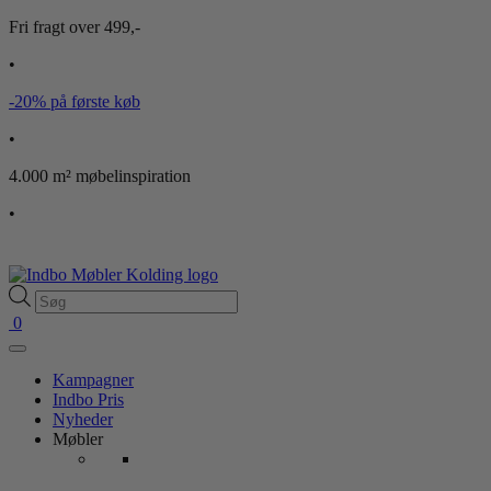
Fri fragt over 499,-
•
-20% på første køb
•
4.000 m² møbelinspiration
•
Products
search
0
Kampagner
Indbo Pris
Nyheder
Møbler