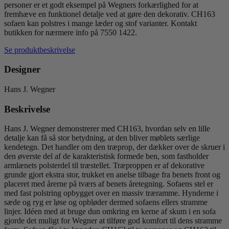
Wegner
personer er et godt eksempel på Wegners forkærlighed for at
antal
fremhæve en funktionel detalje ved at gøre den dekorativ. CH163
sofaen kan polstres i mange læder og stof varianter. Kontakt
butikken for nærmere info på 7550 1422.
Se produktbeskrivelse
Designer
Hans J. Wegner
Beskrivelse
Hans J. Wegner demonstrerer med CH163, hvordan selv en lille
detalje kan få så stor betydning, at den bliver møblets særlige
kendetegn. Det handler om den træprop, der dækker over de skruer i
den øverste del af de karakteristisk formede ben, som fastholder
armlænets polsterdel til træstellet. Træproppen er af dekorative
grunde gjort ekstra stor, trukket en anelse tilbage fra benets front og
placeret med årerne på tværs af benets åretegning. Sofaens stel er
med fast polstring opbygget over en massiv træramme. Hynderne i
sæde og ryg er løse og opbløder dermed sofaens ellers stramme
linjer. Idéen med at bruge dun omkring en kerne af skum i en sofa
gjorde det muligt for Wegner at tilføre god komfort til dens stramme