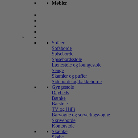
Møbler
Sofaer
Sofaborde
Spiseborde
Spisebordsstole
Lænestole og loungestole
Senge
Skamler og puffer
Sideborde og bakkeborde
Gyngestole
Daybeds
Bænke
Barstole
TV og HiFi
Barvogne og serveringsvogne
Skriveborde
Kontorstole
Skænke
Skabe