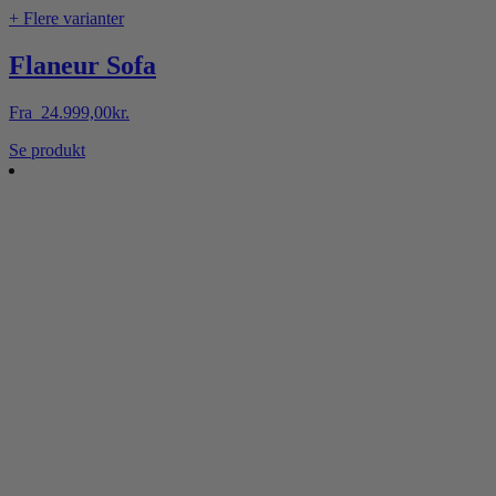
+ Flere varianter
Flaneur Sofa
Fra
24.999,00
kr.
Dette
Se produkt
vare
har
flere
varianter.
Mulighederne
kan
vælges
på
varesiden