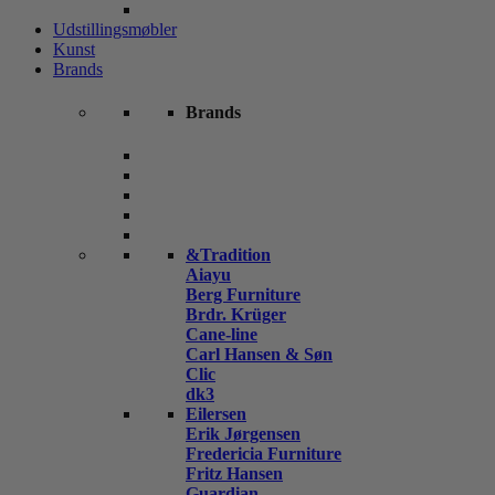
Udstillingsmøbler
Kunst
Brands
Brands
&Tradition
Aiayu
Berg Furniture
Brdr. Krüger
Cane-line
Carl Hansen & Søn
Clic
dk3
Eilersen
Erik Jørgensen
Fredericia Furniture
Fritz Hansen
Guardian