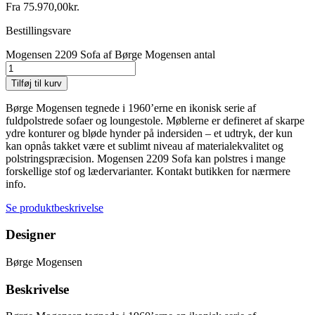
Fra
75.970,00
kr.
Bestillingsvare
Mogensen 2209 Sofa af Børge Mogensen antal
Tilføj til kurv
Børge Mogensen tegnede i 1960’erne en ikonisk serie af
fuldpolstrede sofaer og loungestole. Møblerne er defineret af skarpe
ydre konturer og bløde hynder på indersiden – et udtryk, der kun
kan opnås takket være et sublimt niveau af materialekvalitet og
polstringspræcision. Mogensen 2209 Sofa kan polstres i mange
forskellige stof og lædervarianter. Kontakt butikken for nærmere
info.
Se produktbeskrivelse
Designer
Børge Mogensen
Beskrivelse