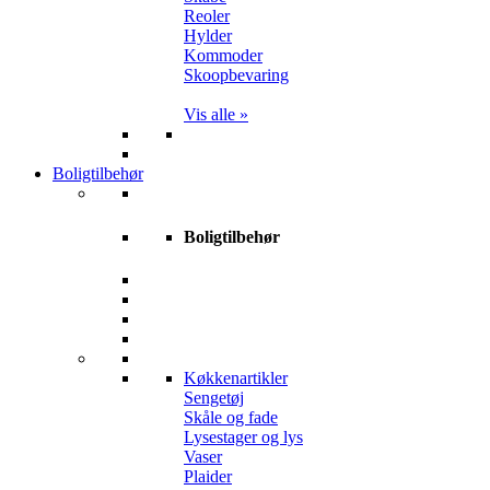
Reoler
Hylder
Kommoder
Skoopbevaring
Vis alle »
Boligtilbehør
Boligtilbehør
Køkkenartikler
Sengetøj
Skåle og fade
Lysestager og lys
Vaser
Plaider