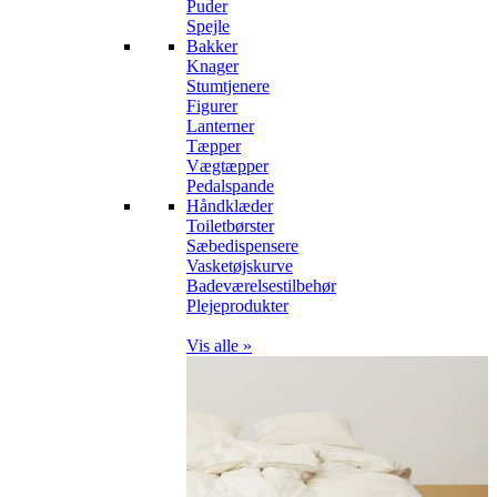
Puder
Spejle
Bakker
Knager
Stumtjenere
Figurer
Lanterner
Tæpper
Vægtæpper
Pedalspande
Håndklæder
Toiletbørster
Sæbedispensere
Vasketøjskurve
Badeværelsestilbehør
Plejeprodukter
Vis alle »