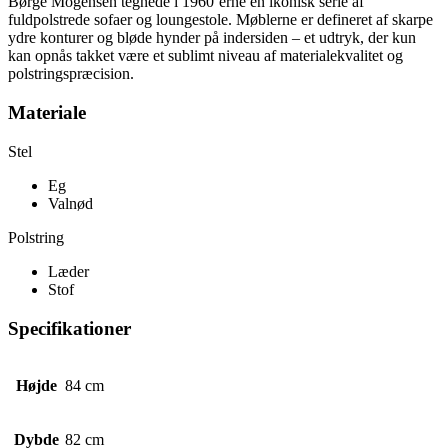
Børge Mogensen tegnede i 1960’erne en ikonisk serie af
fuldpolstrede sofaer og loungestole. Møblerne er defineret af skarpe
ydre konturer og bløde hynder på indersiden – et udtryk, der kun
kan opnås takket være et sublimt niveau af materialekvalitet og
polstringspræcision.
Materiale
Stel
Eg
Valnød
Polstring
Læder
Stof
Specifikationer
Højde
84 cm
Dybde
82 cm