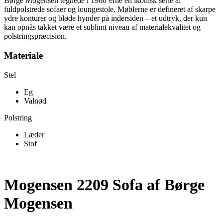
Børge Mogensen tegnede i 1960’erne en ikonisk serie af
fuldpolstrede sofaer og loungestole. Møblerne er defineret af skarpe
ydre konturer og bløde hynder på indersiden – et udtryk, der kun
kan opnås takket være et sublimt niveau af materialekvalitet og
polstringspræcision.
Materiale
Stel
Eg
Valnød
Polstring
Læder
Stof
Mogensen 2209 Sofa af Børge
Mogensen