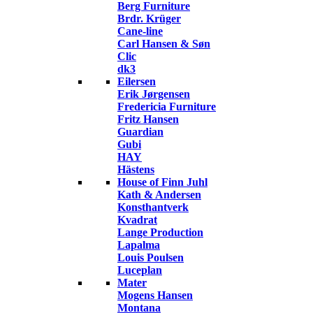
Berg Furniture
Brdr. Krüger
Cane-line
Carl Hansen & Søn
Clic
dk3
Eilersen
Erik Jørgensen
Fredericia Furniture
Fritz Hansen
Guardian
Gubi
HAY
Hästens
House of Finn Juhl
Kath & Andersen
Konsthantverk
Kvadrat
Lange Production
Lapalma
Louis Poulsen
Luceplan
Mater
Mogens Hansen
Montana