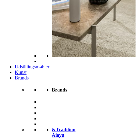
Udstillingsmøbler
Kunst
Brands
Brands
&Tradition
Aiayu