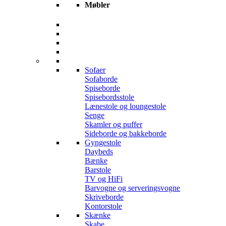
Møbler
Sofaer
Sofaborde
Spiseborde
Spisebordsstole
Lænestole og loungestole
Senge
Skamler og puffer
Sideborde og bakkeborde
Gyngestole
Daybeds
Bænke
Barstole
TV og HiFi
Barvogne og serveringsvogne
Skriveborde
Kontorstole
Skænke
Skabe