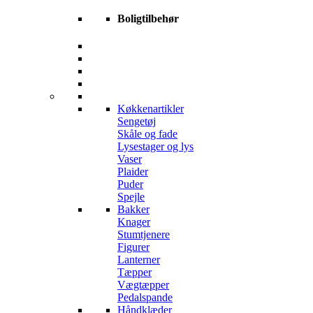
Boligtilbehør
Køkkenartikler
Sengetøj
Skåle og fade
Lysestager og lys
Vaser
Plaider
Puder
Spejle
Bakker
Knager
Stumtjenere
Figurer
Lanterner
Tæpper
Vægtæpper
Pedalspande
Håndklæder