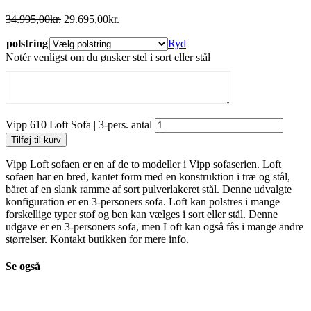
34.995,00
kr.
29.695,00
kr.
polstring
Ryd
Notér venligst om du ønsker stel i sort eller stål
Vipp 610 Loft Sofa | 3-pers. antal
Tilføj til kurv
Vipp Loft sofaen er en af ​​de to modeller i Vipp sofaserien. Loft
sofaen har en bred, kantet form med en konstruktion i træ og stål,
båret af en slank ramme af sort pulverlakeret stål. Denne udvalgte
konfiguration er en 3-personers sofa. Loft kan polstres i mange
forskellige typer stof og ben kan vælges i sort eller stål. Denne
udgave er en 3-personers sofa, men Loft kan også fås i mange andre
størrelser. Kontakt butikken for mere info.
Se også