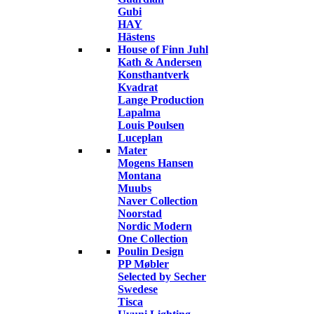
Gubi
HAY
Hästens
House of Finn Juhl
Kath & Andersen
Konsthantverk
Kvadrat
Lange Production
Lapalma
Louis Poulsen
Luceplan
Mater
Mogens Hansen
Montana
Muubs
Naver Collection
Noorstad
Nordic Modern
One Collection
Poulin Design
PP Møbler
Selected by Secher
Swedese
Tisca