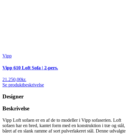
Vipp
Vipp 610 Loft Sofa | 2-pers.
21.250,00
kr.
Se produktbeskrivelse
Designer
Beskrivelse
Vipp Loft sofaen er en af ​​de to modeller i Vipp sofaserien. Loft
sofaen har en bred, kantet form med en konstruktion i træ og stål,
båret af en slank ramme af sort pulverlakeret stål. Denne udvalgte