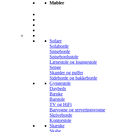
Møbler
Sofaer
Sofaborde
Spiseborde
Spisebordsstole
Lænestole og loungestole
Senge
Skamler og puffer
Sideborde og bakkeborde
Gyngestole
Daybeds
Bænke
Barstole
TV og HiFi
Barvogne og serveringsvogne
Skriveborde
Kontorstole
Skænke
Skabe