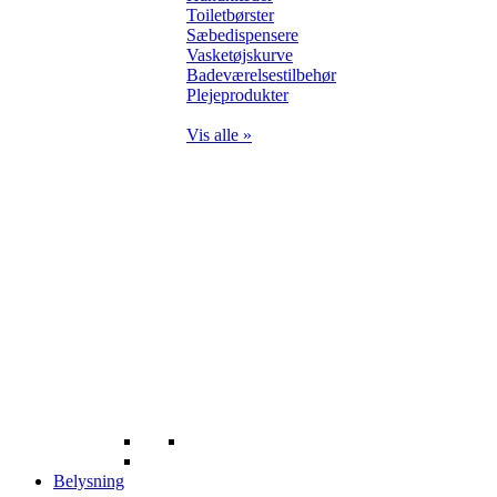
Toiletbørster
Sæbedispensere
Vasketøjskurve
Badeværelsestilbehør
Plejeprodukter
Vis alle »
Belysning