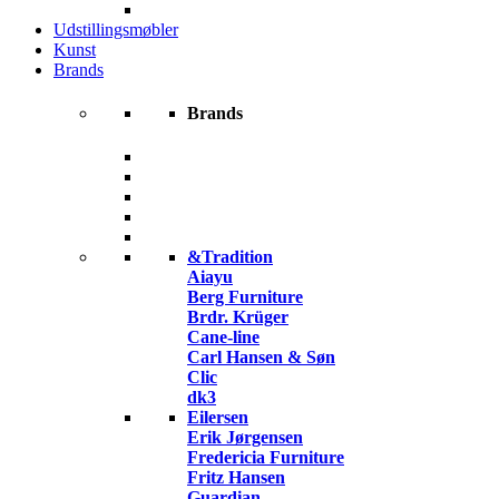
Udstillingsmøbler
Kunst
Brands
Brands
&Tradition
Aiayu
Berg Furniture
Brdr. Krüger
Cane-line
Carl Hansen & Søn
Clic
dk3
Eilersen
Erik Jørgensen
Fredericia Furniture
Fritz Hansen
Guardian