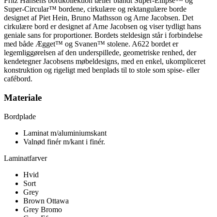
Fritz Hansens bordkollektion tæller blandt Super-Ellipse™ og
Super-Circular™ bordene, cirkulære og rektangulære borde
designet af Piet Hein, Bruno Mathsson og Arne Jacobsen. Det
cirkulære bord er designet af Arne Jacobsen og viser tydligt hans
geniale sans for proportioner. Bordets steldesign står i forbindelse
med både Ægget™ og Svanen™ stolene. A622 bordet er
legemliggørelsen af den underspillede, geometriske renhed, der
kendetegner Jacobsens møbeldesigns, med en enkel, ukompliceret
konstruktion og rigeligt med benplads til to stole som spise- eller
cafébord.
Materiale
Bordplade
Laminat m/aluminiumskant
Valnød finér m/kant i finér.
Laminatfarver
Hvid
Sort
Grey
Brown Ottawa
Grey Bromo