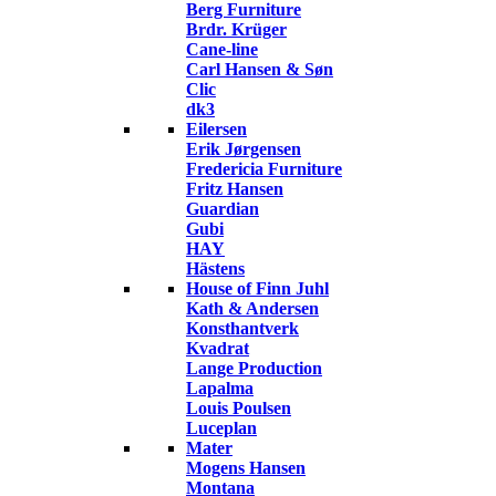
Berg Furniture
Brdr. Krüger
Cane-line
Carl Hansen & Søn
Clic
dk3
Eilersen
Erik Jørgensen
Fredericia Furniture
Fritz Hansen
Guardian
Gubi
HAY
Hästens
House of Finn Juhl
Kath & Andersen
Konsthantverk
Kvadrat
Lange Production
Lapalma
Louis Poulsen
Luceplan
Mater
Mogens Hansen
Montana