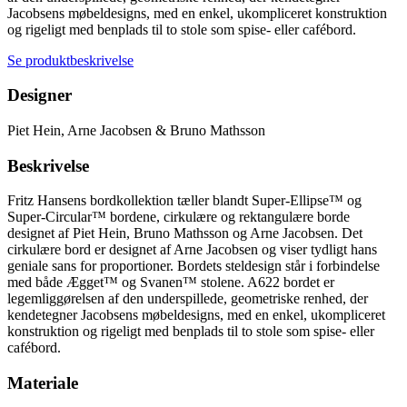
Jacobsens møbeldesigns, med en enkel, ukompliceret konstruktion
og rigeligt med benplads til to stole som spise- eller cafébord.
Se produktbeskrivelse
Designer
Piet Hein, Arne Jacobsen & Bruno Mathsson
Beskrivelse
Fritz Hansens bordkollektion tæller blandt Super-Ellipse™ og
Super-Circular™ bordene, cirkulære og rektangulære borde
designet af Piet Hein, Bruno Mathsson og Arne Jacobsen. Det
cirkulære bord er designet af Arne Jacobsen og viser tydligt hans
geniale sans for proportioner. Bordets steldesign står i forbindelse
med både Ægget™ og Svanen™ stolene. A622 bordet er
legemliggørelsen af den underspillede, geometriske renhed, der
kendetegner Jacobsens møbeldesigns, med en enkel, ukompliceret
konstruktion og rigeligt med benplads til to stole som spise- eller
cafébord.
Materiale