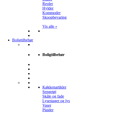
Reoler
Hylder
Kommoder
Skoopbevaring
Vis alle »
Boligtilbehør
Boligtilbehør
Køkkenartikler
Sengetøj
Skåle og fade
Lysestager og lys
Vaser
Plaider