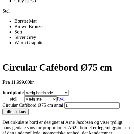
Grey Efeso
Stel
Børstet Mat
Brown Bronze
Sort
Silver Grey
Warm Graphite
Circular Cafébord Ø75 cm
Fra
11.999,00
kr.
bordplade
stel
Ryd
Circular Cafébord Ø75 cm antal
Tilføj til kurv
Det cirkulære bord er designet af Arne Jacobsen og viser tydligt
hans geniale sans for proportioner. A622 bordet er legemliggørelsen
af den underspillede, geometriske renhed, der kendetegner