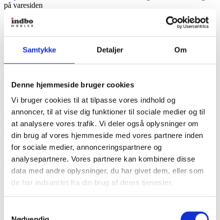
på varesiden
Hay
HAY CPH 30 Spisebord – 200×90 cm
Samtykke
Detaljer
Om
Fra
10.599,00
kr.
Denne hjemmeside bruger cookies
+ Flere varianter
Vi bruger cookies til at tilpasse vores indhold og
HAY CPH 30 Spisebord – 200×90 cm
annoncer, til at vise dig funktioner til sociale medier og til
at analysere vores trafik. Vi deler også oplysninger om
Fra
10.599,00
kr.
din brug af vores hjemmeside med vores partnere inden
for sociale medier, annonceringspartnere og
Se produkt
Dette vare har flere varianter. Mulighederne kan vælges
på varesiden
analysepartnere. Vores partnere kan kombinere disse
data med andre oplysninger, du har givet dem, eller som
de har indsamlet fra din brug af deres tjenester.
Samtykkevalg
Nødvendig