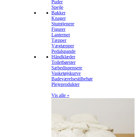
Puder
Spejle
Bakker
Knager
Stumtjenere
Figurer
Lanterner
Tæpper
Vægtæpper
Pedalspande
Håndklæder
Toiletbørster
Sæbedispensere
Vasketøjskurve
Badeværelsestilbehør
Plejeprodukter
Vis alle »