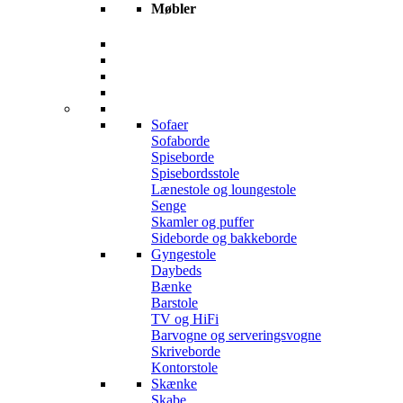
Møbler
Sofaer
Sofaborde
Spiseborde
Spisebordsstole
Lænestole og loungestole
Senge
Skamler og puffer
Sideborde og bakkeborde
Gyngestole
Daybeds
Bænke
Barstole
TV og HiFi
Barvogne og serveringsvogne
Skriveborde
Kontorstole
Skænke
Skabe