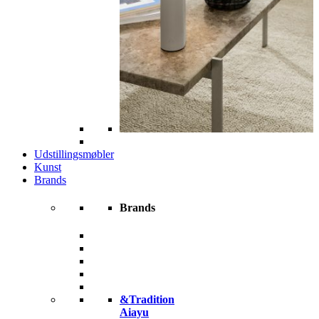
Udstillingsmøbler
Kunst
Brands
Brands
&Tradition
Aiayu