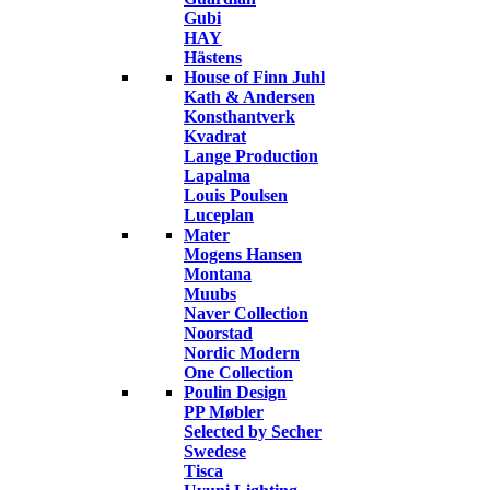
Gubi
HAY
Hästens
House of Finn Juhl
Kath & Andersen
Konsthantverk
Kvadrat
Lange Production
Lapalma
Louis Poulsen
Luceplan
Mater
Mogens Hansen
Montana
Muubs
Naver Collection
Noorstad
Nordic Modern
One Collection
Poulin Design
PP Møbler
Selected by Secher
Swedese
Tisca