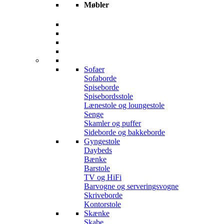
Møbler
Sofaer
Sofaborde
Spiseborde
Spisebordsstole
Lænestole og loungestole
Senge
Skamler og puffer
Sideborde og bakkeborde
Gyngestole
Daybeds
Bænke
Barstole
TV og HiFi
Barvogne og serveringsvogne
Skriveborde
Kontorstole
Skænke
Skabe