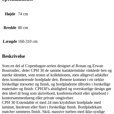
Højde
74 cm
Bredde
80 cm
Længde
160-310 cm
Beskrivelse
Som en del af Copenhague-serien designet af Ronan og Erwan
Bouroullec, deler CPH 30 de samme karakteristiske vinklede ben og
stærke identitet, som resten af kollektionen, men alligevel adskiller
dens kontrasterende bordplade den. Benene kommer i en række
forskellige træsorter og finish, og bordpladerne tilbydes i forskellige
materialer og finish. CPH30’s alsidighed og overskuelige design gør
den ideel til brug som skrivebord, konferencebord eller spisebord i
kontorsammenhæng eller private omgivelser.
CPH 30 Extendable er med 24 mm krydsfiner bordplade med
laminat, linoleum eller finer i forskellige finish. Bordpladekant
matcher rammens finish. Skrå, massive træben med ikke-synlige