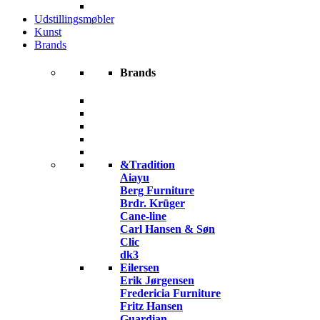
Udstillingsmøbler
Kunst
Brands
Brands
&Tradition
Aiayu
Berg Furniture
Brdr. Krüger
Cane-line
Carl Hansen & Søn
Clic
dk3
Eilersen
Erik Jørgensen
Fredericia Furniture
Fritz Hansen
Guardian