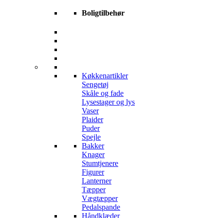
Boligtilbehør
Køkkenartikler
Sengetøj
Skåle og fade
Lysestager og lys
Vaser
Plaider
Puder
Spejle
Bakker
Knager
Stumtjenere
Figurer
Lanterner
Tæpper
Vægtæpper
Pedalspande
Håndklæder