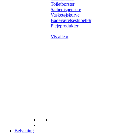
Toiletbørster
Sæbedispensere
Vasketøjskurve
Badeværelsestilbehør
Plejeprodukter
Vis alle »
Belysning