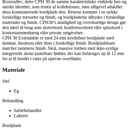
Bouroullec, deler CPH 30 de samme karakteristiske vinklede ben og
stærke identitet, som resten af kollektionen, men alligevel adskiller
dens kontrasterende bordplade den. Benene kommer i en række
forskellige træsorter og finish, og bordpladerne tilbydes i forskellige
materialer og finish. CPH30’s alsidighed og overskuelige design gør
den ideel til brug som skrivebord, konferencebord eller spisebord i
kontorsammenhæng eller private omgivelser.
CPH 30 Extendable er med 24 mm krydsfiner bordplade med
laminat, linoleum eller finer i forskellige finish. Bordpladekant
matcher rammens finish. Skrå, massive træben med ikke-synlige
integrerede skrue-justerbare fødder, der kan forlænges op til 12 mm
for at få bordet i vater på ujævne overflader.
Materiale
Stel
Eg
Behandling
Sæbebehandlet
Lakeret
Bordplade