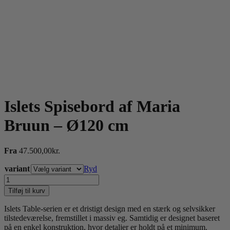
Islets Spisebord af Maria
Bruun – Ø120 cm
Fra
47.500,00
kr.
variant
Ryd
Islets
Spisebord
Tilføj til kurv
af
Maria
Islets Table-serien er et dristigt design med en stærk og selvsikker
Bruun
tilstedeværelse, fremstillet i massiv eg. Samtidig er designet baseret
-
på en enkel konstruktion, hvor detaljer er holdt på et minimum.