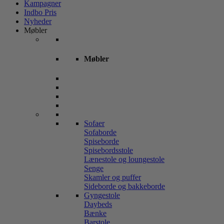
Kampagner
Indbo Pris
Nyheder
Møbler
Møbler
Sofaer
Sofaborde
Spiseborde
Spisebordsstole
Lænestole og loungestole
Senge
Skamler og puffer
Sideborde og bakkeborde
Gyngestole
Daybeds
Bænke
Barstole