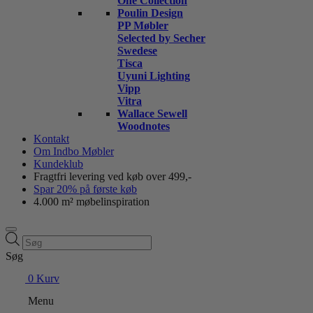
One Collection
Poulin Design
PP Møbler
Selected by Secher
Swedese
Tisca
Uyuni Lighting
Vipp
Vitra
Wallace Sewell
Woodnotes
Kontakt
Om Indbo Møbler
Kundeklub
Fragtfri levering ved køb over 499,-
Spar 20% på første køb
4.000 m² møbelinspiration
Products
search
Søg
0
Kurv
Menu