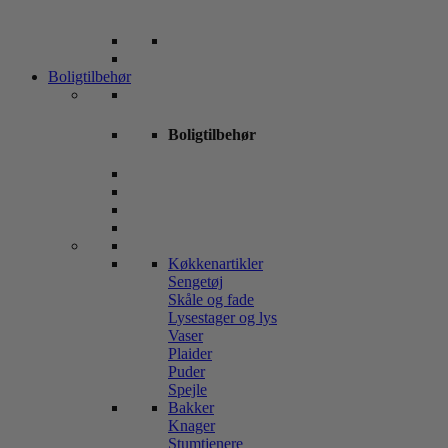
Boligtilbehør
Boligtilbehør
Køkkenartikler
Sengetøj
Skåle og fade
Lysestager og lys
Vaser
Plaider
Puder
Spejle
Bakker
Knager
Stumtjenere