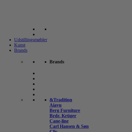
Udstillingsmøbler
Kunst
Brands
Brands
&Tradition
Aiayu
Berg Furniture
Brdr. Krüger
Cane-line
Carl Hansen & Søn
Clic