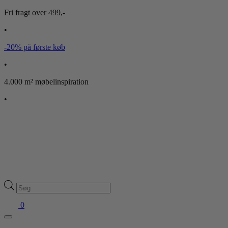
Fri fragt over 499,-
•
-20% på første køb
•
4.000 m² møbelinspiration
•
Products
search
0