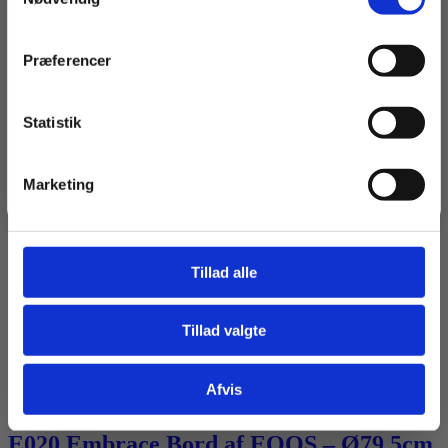
Navn
Præferencer
Email
Statistik
Tilmeld dig
Marketing
Jeg springer over
Tillad alle
Carl Hansen & Søn
Tillad valgte
E020 Embrace Bord af EOOS – Ø79,5cm
Afvis
Fra
12.790,00
kr.
E020 Embrace Bord af EOOS – Ø79,5cm