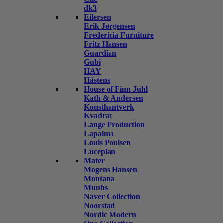
dk3
Eilersen
Erik Jørgensen
Fredericia Furniture
Fritz Hansen
Guardian
Gubi
HAY
Hästens
House of Finn Juhl
Kath & Andersen
Konsthantverk
Kvadrat
Lange Production
Lapalma
Louis Poulsen
Luceplan
Mater
Mogens Hansen
Montana
Muubs
Naver Collection
Noorstad
Nordic Modern