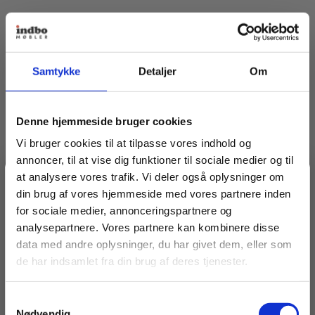
Samtykke
Detaljer
Om
Denne hjemmeside bruger cookies
Vi bruger cookies til at tilpasse vores indhold og
annoncer, til at vise dig funktioner til sociale medier og til
at analysere vores trafik. Vi deler også oplysninger om
Spar 20% på dit første køb
din brug af vores hjemmeside med vores partnere inden
for sociale medier, annonceringspartnere og
analysepartnere. Vores partnere kan kombinere disse
Bliv medlem af Indbo Møblers kundeklub!
data med andre oplysninger, du har givet dem, eller som
Få
20% rabat på dit første køb
og modtag vores
de har indsamlet fra din brug af deres tjenester.
nyhedsbrev med tilbud, nyheder, inspiration og
invitationer til eksklusive events.
Samtykkevalg
Læs betingelser
her
.
Nødvendig