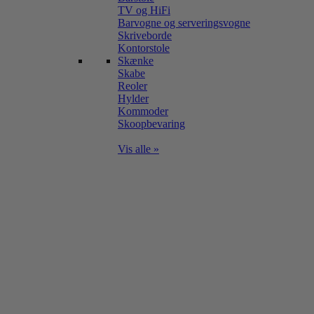
TV og HiFi
Barvogne og serveringsvogne
Skriveborde
Kontorstole
Skænke
Skabe
Reoler
Hylder
Kommoder
Skoopbevaring
Vis alle »