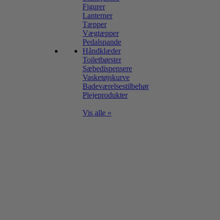
Figurer
Lanterner
Tæpper
Vægtæpper
Pedalspande
Håndklæder
Toiletbørster
Sæbedispensere
Vasketøjskurve
Badeværelsestilbehør
Plejeprodukter
Vis alle »