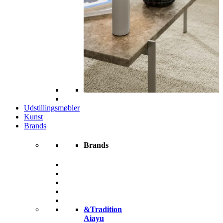
Udstillingsmøbler
Kunst
Brands
Brands
&Tradition
Aiayu