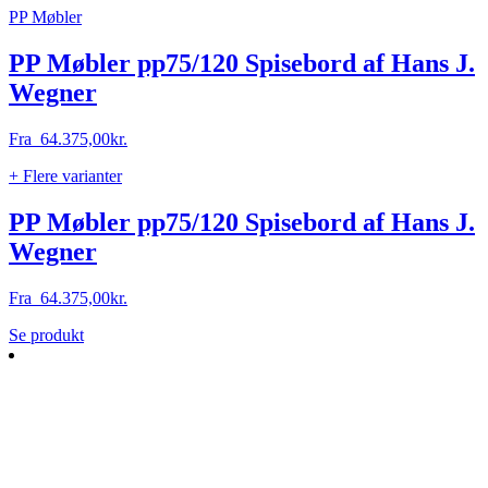
PP Møbler
PP Møbler pp75/120 Spisebord af Hans J.
Wegner
Fra
64.375,00
kr.
+ Flere varianter
PP Møbler pp75/120 Spisebord af Hans J.
Wegner
Fra
64.375,00
kr.
Dette
Se produkt
vare
har
flere
varianter.
Mulighederne
kan
vælges