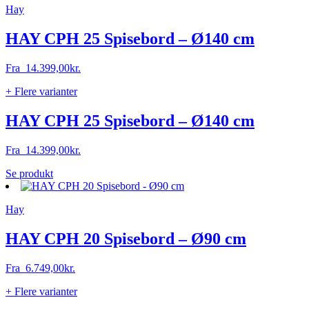
Hay
flere
varianter.
Mulighederne
HAY CPH 25 Spisebord – Ø140 cm
kan
vælges
Fra
14.399,00
kr.
på
varesiden
+ Flere varianter
HAY CPH 25 Spisebord – Ø140 cm
Fra
14.399,00
kr.
Dette
Se produkt
vare
har
Hay
flere
varianter.
Mulighederne
HAY CPH 20 Spisebord – Ø90 cm
kan
vælges
Fra
6.749,00
kr.
på
varesiden
+ Flere varianter