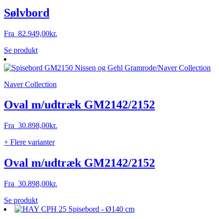
Sølvbord
Fra
82.949,00
kr.
Dette
Se produkt
vare
har
flere
Naver Collection
varianter.
Mulighederne
kan
Oval m/udtræk GM2142/2152
vælges
på
Fra
30.898,00
kr.
varesiden
+ Flere varianter
Oval m/udtræk GM2142/2152
Fra
30.898,00
kr.
Dette
Se produkt
vare
har