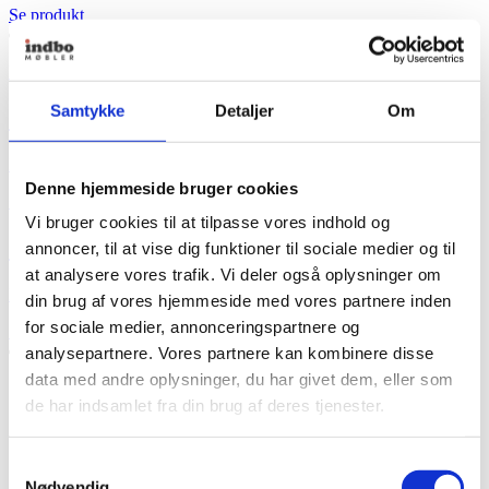
Se produkt
Naver Collection
Samtykke
Detaljer
Om
GM 6600 Oval m/udtræk
Fra
28.504,00
kr.
Denne hjemmeside bruger cookies
+ Flere varianter
Vi bruger cookies til at tilpasse vores indhold og
GM 6600 Oval m/udtræk
annoncer, til at vise dig funktioner til sociale medier og til
at analysere vores trafik. Vi deler også oplysninger om
Fra
28.504,00
kr.
din brug af vores hjemmeside med vores partnere inden
for sociale medier, annonceringspartnere og
Dette
Se produkt
vare
analysepartnere. Vores partnere kan kombinere disse
har
data med andre oplysninger, du har givet dem, eller som
flere
de har indsamlet fra din brug af deres tjenester.
varianter.
Mulighederne
kan
Samtykkevalg
vælges
Nødvendig
på