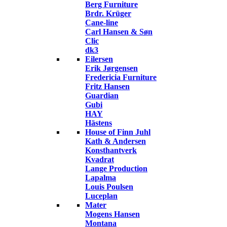
Berg Furniture
Brdr. Krüger
Cane-line
Carl Hansen & Søn
Clic
dk3
Eilersen
Erik Jørgensen
Fredericia Furniture
Fritz Hansen
Guardian
Gubi
HAY
Hästens
House of Finn Juhl
Kath & Andersen
Konsthantverk
Kvadrat
Lange Production
Lapalma
Louis Poulsen
Luceplan
Mater
Mogens Hansen
Montana