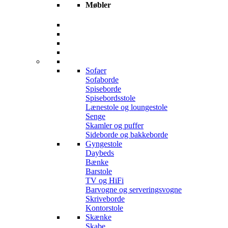
Møbler
Sofaer
Sofaborde
Spiseborde
Spisebordsstole
Lænestole og loungestole
Senge
Skamler og puffer
Sideborde og bakkeborde
Gyngestole
Daybeds
Bænke
Barstole
TV og HiFi
Barvogne og serveringsvogne
Skriveborde
Kontorstole
Skænke
Skabe