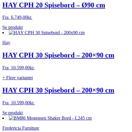
HAY CPH 20 Spisebord – Ø90 cm
Fra
6.749,00
kr.
Dette
Se produkt
vare
har
Hay
flere
varianter.
Mulighederne
HAY CPH 30 Spisebord – 200×90 cm
kan
vælges
Fra
10.599,00
kr.
på
varesiden
+ Flere varianter
HAY CPH 30 Spisebord – 200×90 cm
Fra
10.599,00
kr.
Dette
Se produkt
vare
har
Fredericia Furniture
flere