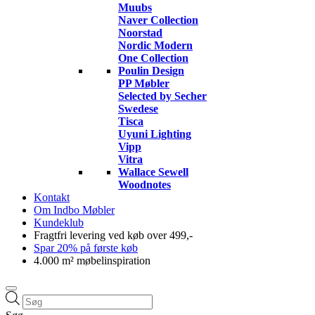
Muubs
Naver Collection
Noorstad
Nordic Modern
One Collection
Poulin Design
PP Møbler
Selected by Secher
Swedese
Tisca
Uyuni Lighting
Vipp
Vitra
Wallace Sewell
Woodnotes
Kontakt
Om Indbo Møbler
Kundeklub
Fragtfri levering ved køb over 499,-
Spar 20% på første køb
4.000 m² møbelinspiration
Products
search