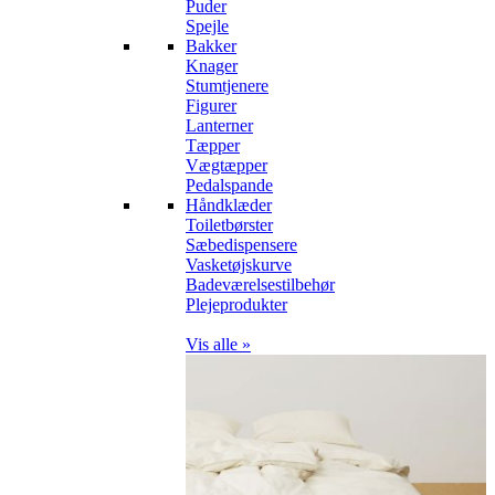
Puder
Spejle
Bakker
Knager
Stumtjenere
Figurer
Lanterner
Tæpper
Vægtæpper
Pedalspande
Håndklæder
Toiletbørster
Sæbedispensere
Vasketøjskurve
Badeværelsestilbehør
Plejeprodukter
Vis alle »