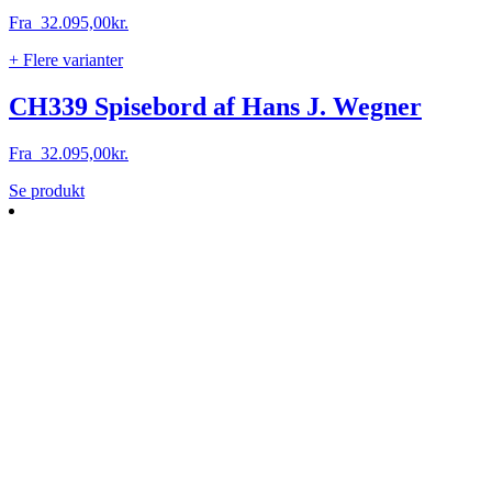
Fra
32.095,00
kr.
+ Flere varianter
CH339 Spisebord af Hans J. Wegner
Fra
32.095,00
kr.
Dette
Se produkt
vare
har
flere
varianter.
Mulighederne
kan
vælges
på
varesiden