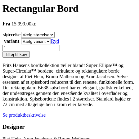
Rectangular Bord
Fra
15.999,00
kr.
størrelse
variant
Ryd
Rectangular
Bord
Tilføj til kurv
antal
Fritz Hansens bordkollektion tæller blandt Super-Ellipse™ og
Super-Circular™ bordene, cirkulære og rektangulære borde
designet af Piet Hein, Bruno Mathsson og Arne Jacobsen. Selve
essensen af et spisebord reduceret til den reneste, funktionelle form.
Det rektangulære B638 spisebord har en elegant, grafisk enkelhed,
der understreges gennem den enestående kvalitet i overflader og
konstruktion. Spisebordene findes i 2 størrelser. Standard højde er
72 cm med aftagelige ben i krom eller farvede.
Se produktbeskrivelse
Designer
Piet Hein, Arne Jacobsen & Bruno Mathsson