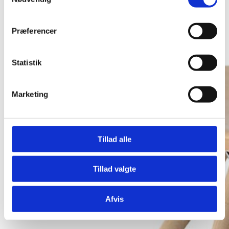
varesiden
Præferencer
Statistik
Marketing
Tillad alle
Tillad valgte
Afvis