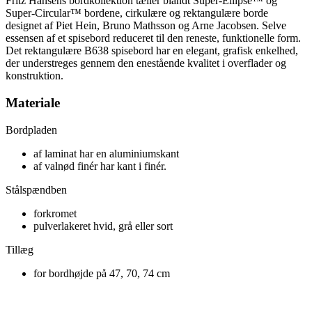
Fritz Hansens bordkollektion tæller blandt Super-Ellipse™ og
Super-Circular™ bordene, cirkulære og rektangulære borde
designet af Piet Hein, Bruno Mathsson og Arne Jacobsen. Selve
essensen af et spisebord reduceret til den reneste, funktionelle form.
Det rektangulære B638 spisebord har en elegant, grafisk enkelhed,
der understreges gennem den enestående kvalitet i overflader og
konstruktion.
Materiale
Bordpladen
af laminat har en aluminiumskant
af valnød finér har kant i finér.
Stålspændben
forkromet
pulverlakeret hvid, grå eller sort
Tillæg
for bordhøjde på 47, 70, 74 cm