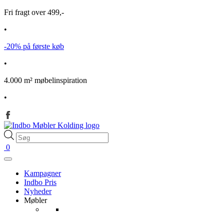
Fri fragt over 499,-
•
-20% på første køb
•
4.000 m² møbelinspiration
•
Products
search
0
Kampagner
Indbo Pris
Nyheder
Møbler